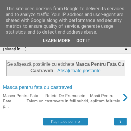
This site uses cookies from Google to deliver its services
and to analyze traffic. Your IP address and user-agent are
shared with Google along with performance and security
metrics to ensure quality of service, generate usage
statistics, and to detect and address abuse.
LEARN MORE
GOT IT
▼
Se afișează postările cu eticheta
Masca Pentru Fata Cu
Castraveti
.
Afișați toate postările
Masca pentru fata cu castraveti
›
Masca Pentru Fata – Retete De Frumusete – Masti Pentru
Fata Taiem un castravete in felii subtiri, aplicam feliutele
p...
›
Pagina de pornire