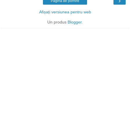
›
Pagina de pornire
Afișați versiunea pentru web
Un produs
Blogger
.