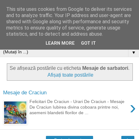
This site uses cookies from Google to deliver its services
and to analyze traffic. Your IP address and user-agent are
shared with Google along with performance and security
metrics to ensure quality of service, generate usage
statistics, and to detect and address abuse.
LEARN MORE
GOT IT
▼
Se afișează postările cu eticheta
Mesaje de sarbatori
.
Afișați toate postările
Mesaje de Craciun
›
Felicitari De Craciun - Urari De Craciun - Mesaje
De Craciun Iubirea divina coboara printre noi,
asemeni blandetii florilor de ...