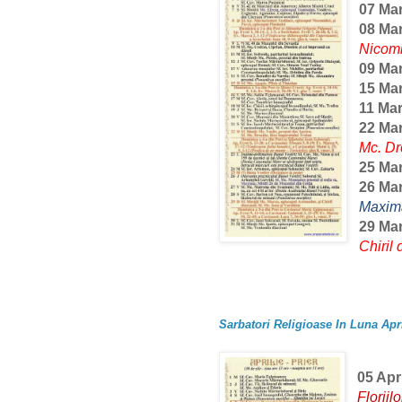
07 Mar
08 Mar
Nicomi
09 Mar
15 Mar
11 Mar
22 Mar
Mc. Dr
25 Mar
26 Mar
Maxima
29 Mar
Chiril
Sarbatori Religioase In Luna Apri
05 Apri
Floriilo