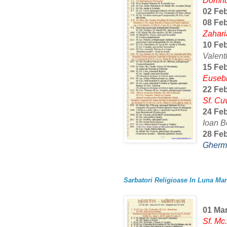
Domnul
02 Feb
08 Feb
Zahari
10 Feb
Valent
15 Feb
Eusebi
22 Feb
Sf. Cu
24 Feb
Ioan B
28 Feb
Gherm
Sarbatori Religioase In Luna Mart
01 Mar
Sf. Mc