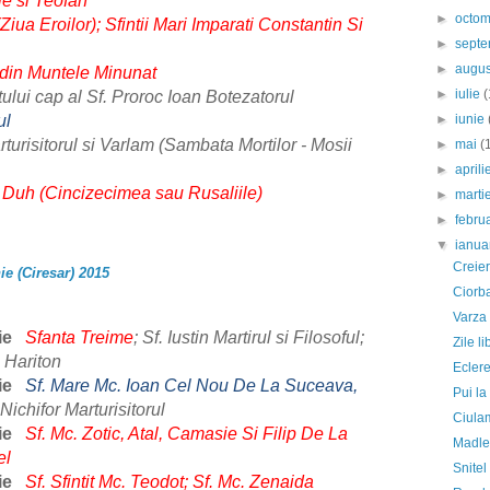
ie si Teofan
►
octo
iua Eroilor); Sfintii Mari Imparati Constantin Si
►
sept
►
augu
din Muntele Minunat
►
iulie
(
tului cap al Sf. Proroc Ioan Botezatorul
ul
►
iunie
turisitorul si Varlam (Sambata Mortilor - Mosii
►
mai
(
►
april
 Duh (Cincizecimea sau Rusaliile)
►
marti
►
febru
▼
ianua
Creier
ie (Ciresar) 2015
Ciorba
Varza 
ie
Sfanta Treime
; Sf. Iustin Martirul si Filosoful;
Zile l
. Hariton
Ecler
ie
Sf. Mare Mc. Ioan Cel Nou De La Suceava,
Pui la
. Nichifor
Marturisitorul
Ciula
ie
Sf. Mc. Zotic, Atal, Camasie Si Filip De La
Madl
el
Snitel
ie
Sf. Sfintit Mc. Teodot; Sf. Mc. Zenaida