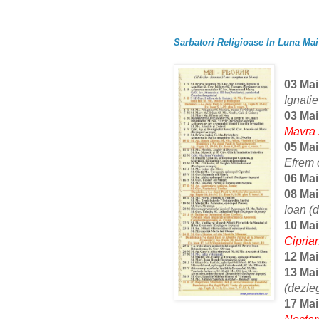
Sarbatori Religioase In Luna Mai 
03 Ma
Ignati
03 Ma
Mavra 
05 Mai
Efrem 
06 Mai
08 Mai
Ioan (
10 Mai
Cipria
12 Mai
13 Mai
(dezle
17 Mai