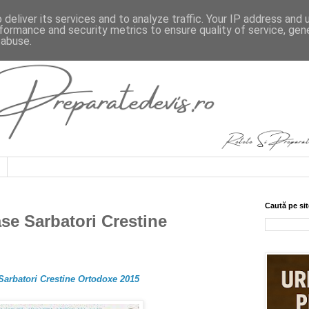
deliver its services and to analyze traffic. Your IP address and
formance and security metrics to ensure quality of service, ge
 abuse.
Caută pe sit
ase Sarbatori Crestine
Sarbatori Crestine Ortodoxe 2015