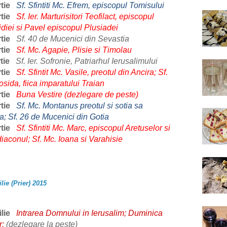
tie
Sf. Sfintiti Mc. Efrem, episcopul Tomisului
tie
Sf. Ier. Marturisitori Teofilact, episcopul
diei si Pavel episcopul Plusiadei
tie
Sf. 40 de Mucenici din Sevastia
tie
Sf. Mc. Agapie, Plisie si Timolau
tie
Sf. Ier. Sofronie, Patriarhul Ierusalimului
tie
Sf. Sfintit Mc. Vasile, preotul din Ancira; Sf.
osida, fiica imparatului Traian
tie
Buna Vestire (dezlegare de peste)
tie
Sf. Mc. Montanus preotul si sotia sa
; Sf. 26 de Mucenici din Gotia
tie
Sf. Sfintiti Mc. Marc, episcopul Aretuselor si
 diaconul; Sf. Mc. Ioana si Varahisie
lie (Prier) 2015
lie
Intrarea Domnului in Ierusalim; Duminica
r;
(dezlegare la peste)