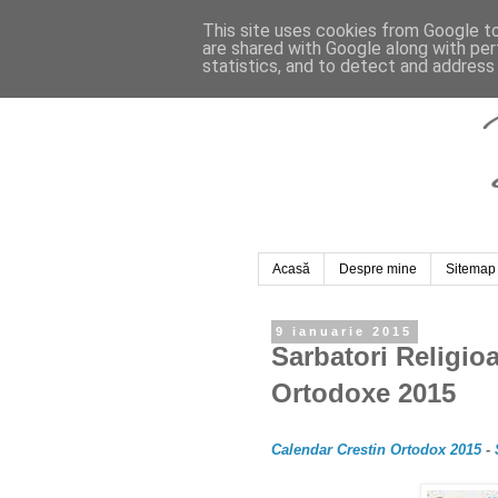
This site uses cookies from Google to 
are shared with Google along with per
statistics, and to detect and address
Acasă
Despre mine
Sitemap
9 ianuarie 2015
Sarbatori Religio
Ortodoxe 2015
Calendar Crestin Ortodox 2015
-