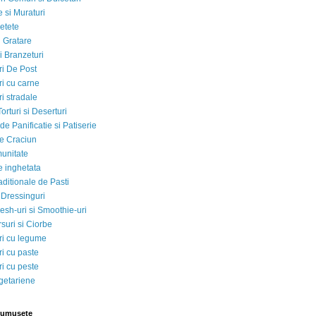
 si Muraturi
etete
si Gratare
i Branzeturi
i De Post
i cu carne
i stradale
Torturi si Deserturi
e Panificatie si Patiserie
e Craciun
munitate
e inghetata
aditionale de Pasti
 Dressinguri
esh-uri si Smoothie-uri
suri si Ciorbe
i cu legume
i cu paste
i cu peste
egetariene
rumusete