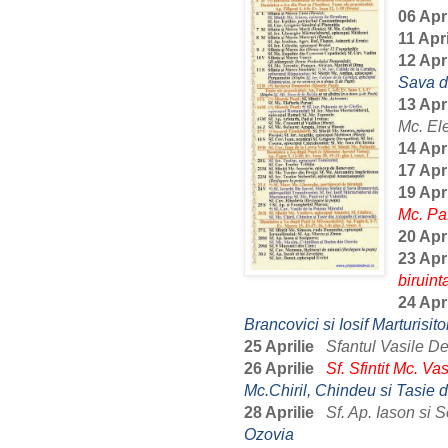
06 Apri
11 Apri
12 Apri
Sava d
13 Apri
Mc. Ele
14 Apri
17 Apri
19 Apri
Mc. Pa
20 Apri
23 Apri
biruint
24 Apri
Brancovici si Iosif Marturisito
25 Aprilie
Sfantul Vasile D
26 Aprilie
Sf. Sfintit Mc. Va
Mc.Chiril, Chindeu si Tasie 
28 Aprilie
Sf. Ap. Iason si S
Ozovia