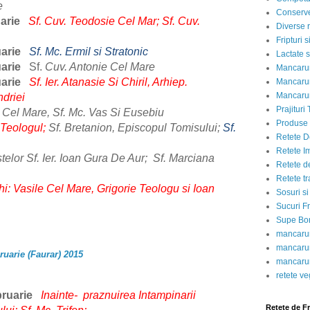
ie
Conserve
arie
Sf.
Cuv. Teodosie Cel Mar; Sf. Cuv.
Diverse r
Fripturi 
uarie
Sf. Mc. Ermil si Stratonic
Lactate s
uarie
Sf.
Cuv. Antonie Cel Mare
Mancarur
uarie
Sf. Ier. Atanasie Si Chiril, Arhiep.
Mancarur
Mancarur
ndriei
Prajituri 
 Cel Mare, Sf. Mc. Vas Si Eusebiu
Produse d
e Teologul;
Sf. Bretanion, Episcopul Tomisului;
Sf.
Retete D
Retete I
or Sf. Ier. Ioan Gura De Aur; Sf. Marciana
Retete d
Retete tr
arhi: Vasile Cel Mare, Grigorie Teologu si Ioan
Sosuri si
Sucuri Fr
Supe Bor
mancarur
mancarur
ruarie (Faurar) 2015
mancarur
retete v
ruarie
Inainte- praznuirea Intampinarii
Retete de F