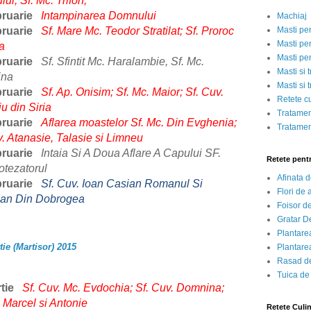
ui; Sf. Mc. Trifon;
ruarie
Intampinarea Domnului
Machiaj
ruarie
Sf. Mare Mc. Teodor Stratilat; Sf. Proroc
Masti pe
Masti pen
a
Masti pe
ruarie
Sf. Sfintit Mc. Haralambie, Sf. Mc.
Masti si 
ina
Masti si 
ruarie
Sf. Ap. Onisim; Sf. Mc. Maior; Sf. Cuv.
Retete c
u din Siria
Tratamen
ruarie
Aflarea moastelor Sf. Mc. Din Evghenia;
Tratamen
v. Atanasie, Talasie si Limneu
ruarie
Intaia Si A Doua Aflare A Capului SF.
Retete pent
otezatorul
Afinata 
ruarie
Sf. Cuv. Ioan Casian Romanul Si
Flori de
an Din Dobrogea
Foisor d
Gratar D
Plantarea
ie (Martisor) 2015
Plantarea
Rasad de
Tuica de
tie
Sf. Cuv. Mc.
Evdochia; Sf. Cuv. Domnina;
. Marcel si Antonie
Retete Culi