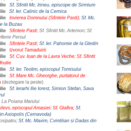
lie
Sf. Sfintit Mc. Irineu, episcope de Sirmium
lie
Sf. Ier. Calinic de la Cernica
lie
Invierea Domnului (Sfintele Pasti)
;
Sf. Mc.
e la Buzau
lie
Sfintele Pasti
; Sf. Sfintit Mc. Artemon; Sf.
fterie Persul
lie
Sfintele Pasti
;
Sf. Ier. Pahomie de la Gledin
lie
Izvorul Tamaduirii
lie
Sf. Cuv. Ioan de la Lavra Veche; Sf. Sfintit
fnutie
lie
Sf. Ier. Teotim, episcopul Tomisului
lie
Sf. Mare Mc. Gheorghe, purtatorul de
a
(dezlegare la peste)
lie
Sf. Ierarhi Ilie Iorest, Simion Stefan, Sava
rul
e La Poiana Marului
silevs, episcopul Amasiei; Sf. Glafira;
Sf.
din Axiopolis (Cernavoda)
osipatru;
Sf. Mc. Maxim, Cvintilian si Dadas din