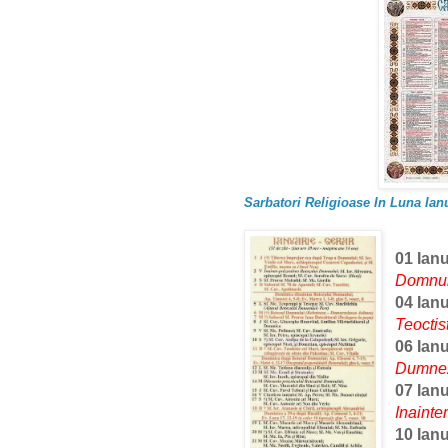
Sarbatori Religioase In Luna Ianu
01 Ian
Domnul
04 Ian
Teoctis
06 Ian
Dumnez
07 Ian
Inaint
10 Ian