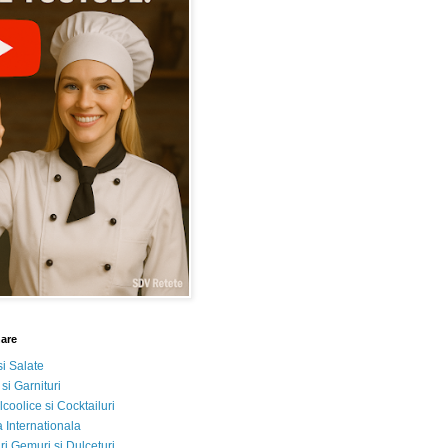
nare
si Salate
 si Garnituri
lcoolice si Cocktailuri
 Internationala
i Gemuri si Dulceturi