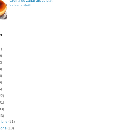
Crema de zahar ars cu blat
de pandispan
te
1)
0)
2)
3)
6)
6)
5)
22)
81)
93)
43)
mbrie
(21)
mbrie
(10)