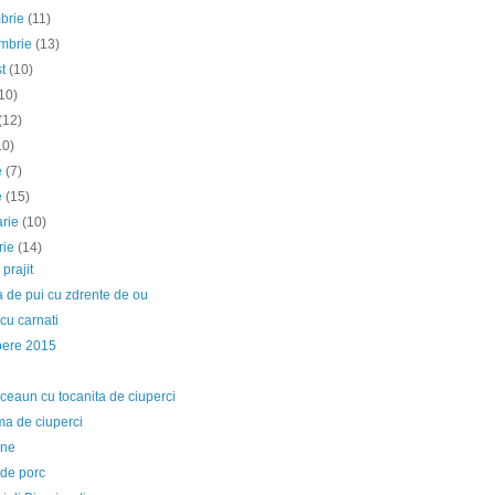
mbrie
(11)
embrie
(13)
st
(10)
10)
(12)
10)
ie
(7)
e
(15)
arie
(10)
rie
(14)
 prajit
 de pui cu zdrente de ou
cu carnati
ibere 2015
e
 ceaun cu tocanita de ciuperci
ma de ciuperci
ene
 de porc