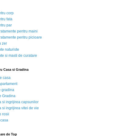
ntru corp
tru fata
ntru par
tratamente pentru maini
tratamente pentru picioare
u zer
te naturiste
te si masti de curatare
ru Casa si Gradina
de casa
 apartament
e gradina
e Gradina
 si ingrijirea capsunilor
 si ingrijirea vitei de vie
 rosii
 casa
nare de Top