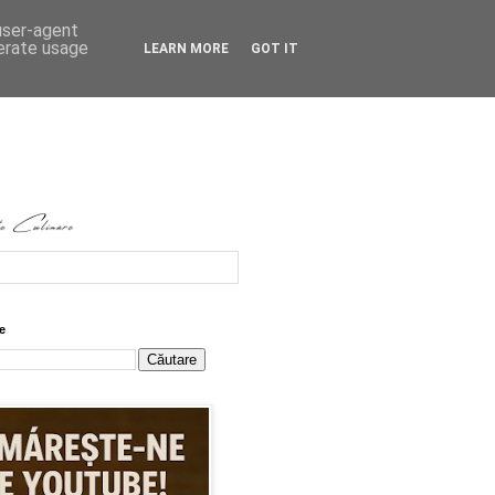
 user-agent
nerate usage
LEARN MORE
GOT IT
e