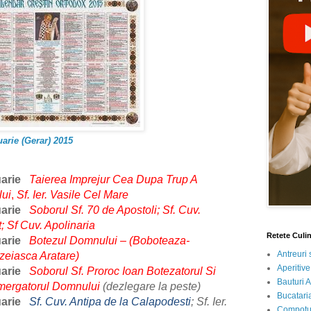
arie (Gerar) 2015
uarie
Taierea Imprejur Cea Dupa Trup A
ui
,
Sf. Ier. Vasile Cel Mare
uarie
Soborul Sf. 70 de Apostoli; Sf. Cuv.
t; Sf Cuv. Apolinaria
Retete Culi
uarie
Botezul Domnului – (Boboteaza-
Antreuri 
eiasca Aratare)
Aperitive
uarie
Soborul Sf. Proroc Ioan Botezatorul Si
Bauturi A
emergatorul Domnului
(dezlegare la peste)
Bucataria
uarie
Sf. Cuv. Antipa de la Calapodesti
; Sf. Ier.
Compotur