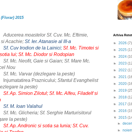
(Florar) 2015
i
Aducerea moastelor Sf. Cuv. Mc. Eftimie,
Arhiva Rete
e si Acachie;
Sf. Ier. Atanasie al III-a
►
2026
(7)
i
Sf. Cuv Irodion de la Lainici;
Sf. Mc. Timotei si
►
2025
(1
sotia lui; Sf. Mc. Diodor si Rodopian
►
2024
(1
Sf. Mc. Neofit, Gaie si Gaian; Sf. Mare Mc.
►
2023
(1
cel Nou
►
2022
(1
Sf. Mc. Varvar (dezlegare la peste)
►
2021
(1
Injumatatirea Praznicului;
Sfantul Evanghelist
►
2020
(1
dezlegare la peste)
►
2019
(2
Sf. Ap. Simion Zilotul; Sf. Mc. Alfeu, Filadelf si
►
2018
(1
n
►
2017
(1
Sf. M. Ioan Valahul
►
2016
(1
Sf. Mc. Glicheria; Sf. Serghie Marturisitorul
▼
2015
(1
gare la peste)
►
dece
Sf. Ap. Andronic si sotia sa Iunia; Sf. Cuv.
►
noie