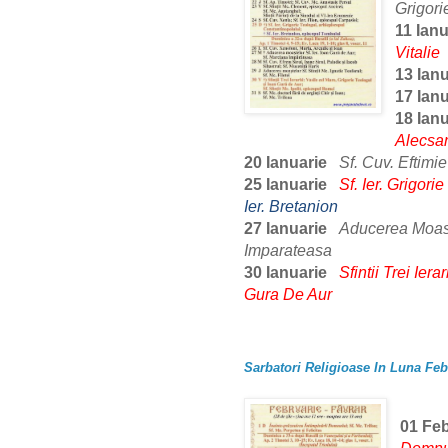
Grigor
11 Ianu
Vitalie
13 Ian
17 Ian
18 Ian
Alecsa
20 Ianuarie
Sf. Cuv. Eftimie
25 Ianuarie
Sf. Ier. Grigori
Ier. Bretanion
27 Ianuarie
Aducerea Moastel
Imparateasa
30 Ianuarie
Sfintii Trei Ier
Gura De Aur
Sarbatori Religioase In Luna Feb
01 Feb