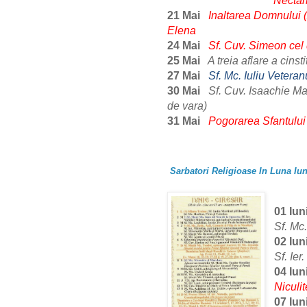
Nectar
21 Mai
Inaltarea Domnului (Z
Elena
24 Mai
Sf. Cuv. Simeon cel 
25 Mai
A treia aflare a cinsti
27 Mai
Sf. Mc. Iuliu Veteran
30 Mai
Sf. Cuv. Isaachie Mar
de vara)
31 Mai
Pogorarea Sfantului
Sarbatori Religioase In Luna Iun
01 Iun
Sf. Mc
02 Iun
Sf. Ier
04 Iun
Niculit
07 Iun