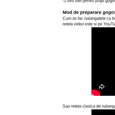
-1 litru ulei pentru prajit gogo
Mod de preparare 
gogos
reteta video
 este si pe YouT
Sau reteta clasica de nalangat