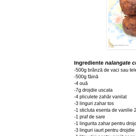
Ingrediente 
nalangate c
-500g brânză de vaci sau te
-500g făină
-4 ouă
-7g drojdie uscata
-4 pliculete zahăr vanilat
-3 linguri zahar tos
-1 sticluta esenta de vanilie
-1 praf de sare
-1 lingurita zahar pentru droj
-3 linguri iaurt pentru drojdie