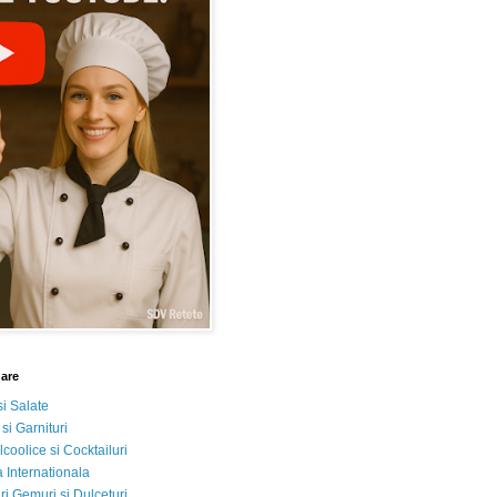
nare
si Salate
 si Garnituri
lcoolice si Cocktailuri
 Internationala
i Gemuri si Dulceturi