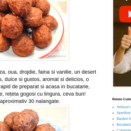
, oua, drojdie, faina si vanilie, un desert 
, dulce si gustos, aromat si delicios, o 
rapid de preparat si acasa in bucatarie, 
, rețeta gogosi cu lingura, ceva bun! 
Retete Culi
 aproximativ 30 nalangate.
Antreuri 
Aperitive
Bauturi A
Bucataria
Compotur