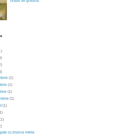
Gratar de gradina
te
1)
0)
2)
3)
mbrie
(1)
mbrie
(1)
mbrie
(1)
embrie
(1)
st
(1)
1)
(1)
2)
gate cu branza reteta