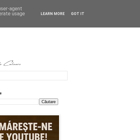
 user-agent
nerate usage
LEARN MORE
GOT IT
e