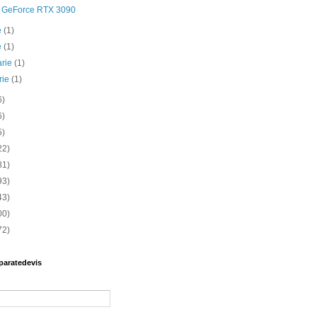
GeForce RTX 3090
ie
(1)
e
(1)
arie
(1)
rie
(1)
6)
6)
5)
22)
81)
93)
43)
00)
72)
paratedevis