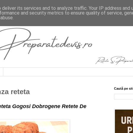
deliver its services and to analyze traffic. Your IP address and
formance and security metrics to ensure quality of service, ge
 abuse.
Caută pe sit
za reteta
teta Gogosi Dobrogene Retete De 