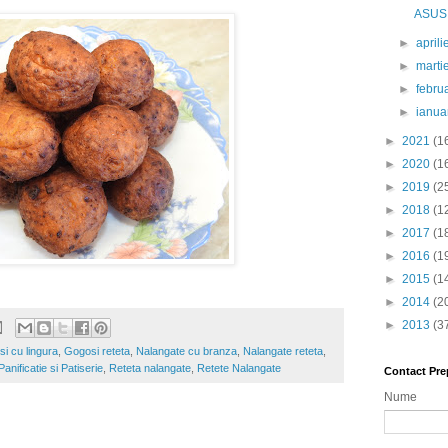
ASUS 
►
april
►
marti
►
febru
►
ianua
►
2021
(1
►
2020
(1
►
2019
(2
►
2018
(1
►
2017
(1
►
2016
(1
►
2015
(1
►
2014
(2
►
2013
(3
si cu lingura
,
Gogosi reteta
,
Nalangate cu branza
,
Nalangate reteta
,
nificatie si Patiserie
,
Reteta nalangate
,
Retete Nalangate
Contact Pre
Nume