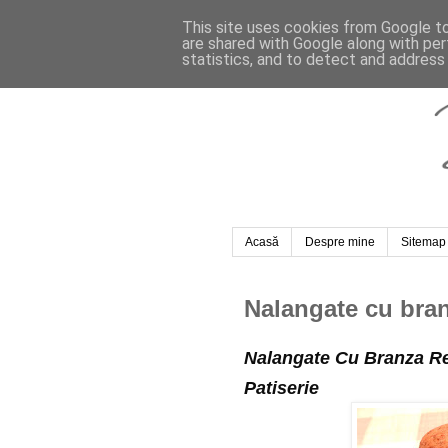
This site uses cookies from Google to 
are shared with Google along with per
statistics, and to detect and address
Acasă
Despre mine
Sitemap
Nalangate cu bran
Nalangate Cu Branza Re
Patiserie