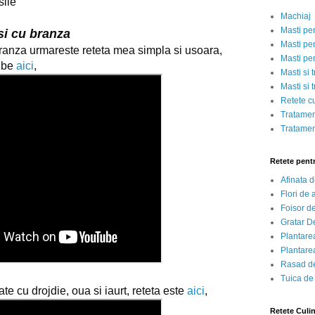
sile
Machiaj
Masti pe
i cu branza
Masti pen
Cum se fac nalangatele cu branza urmareste reteta mea simpla si usoara, 
Masti pe
ube 
aici
,
Masti si 
Masti si 
Retete c
Tratamen
Tratamen
Retete pent
Afinata 
Flori de
Foisor d
Gratar D
Plantarea
Plantarea
Rasad de
Tuica de
e cu drojdie, oua si iaurt, reteta este 
aici
,
Retete Culi