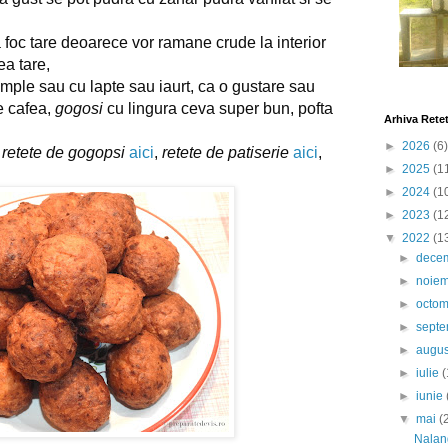
 foc tare deoarece vor ramane crude la interior 
ea tare,
imple sau cu lapte sau iaurt, ca o gustare sau 
e cafea, 
gogosi
 cu lingura ceva super bun, pofta 
Arhiva Rete
►
2026
(6)
 
retete de gogopsi
aici
, 
retete de patiserie
aici
, 
►
2025
(1
►
2024
(1
►
2023
(1
▼
2022
(1
►
dece
►
noie
►
octo
►
sept
►
augu
►
iulie
(
►
iunie
▼
mai
(
Nalan