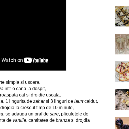
rte simpla si usoara,
ia
 intr-o cana la dospit,
proaspata cat si drojdie uscata,
na
, 1 lingurita de 
zahar
 si 3 linguri de 
iaurt
 caldut,
drojdia la crescut timp de 10 minute,
ua
, se adauga un praf de 
sare
, pliculetele de 
nta de 
vanilie
, cantitatea de 
branza
 si drojdia 