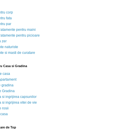
ntru corp
tru fata
ntru par
tratamente pentru maini
tratamente pentru picioare
u zer
te naturiste
te si masti de curatare
ru Casa si Gradina
de casa
 apartament
e gradina
e Gradina
 si ingrijirea capsunilor
 si ingrijirea vitei de vie
 rosii
 casa
nare de Top