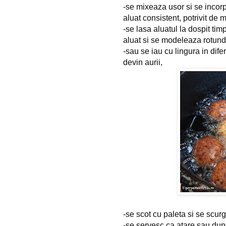
-se mixeaza usor si se incorp
aluat consistent, potrivit de
-se lasa aluatul la dospit ti
aluat si se modeleaza rotund
-sau se iau cu lingura in dife
devin aurii,
-se scot cu paleta si se scurg
-se servesc ca atare sau dupa