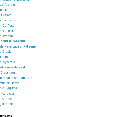
 si Muraturi
etete
si Gratare
i Branzeturi
i De Post
i cu carne
i stradale
Torturi si Deserturi
e Panificatie si Patiserie
e Craciun
munitate
e inghetata
aditionale de Pasti
 Dressinguri
esh-uri si Smoothie-uri
suri si Ciorbe
i cu legume
i cu paste
i cu peste
egetariene
rumusete