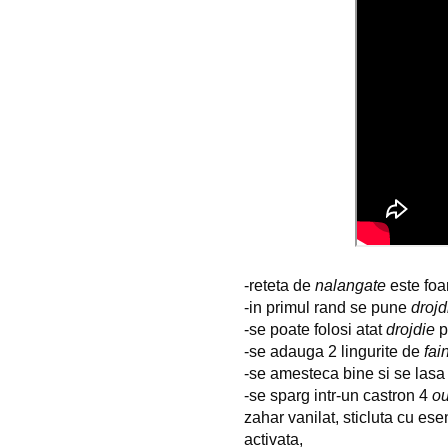
-reteta de 
nalangate
 este foa
-in primul rand se pune 
drojd
-se poate folosi atat 
drojdie
 
-
se adauga 2 lingurite de 
fai
-se amesteca bine si se lasa 
-se sparg intr-un castron 4 
o
zahar vanilat, sticluta cu ese
activata,