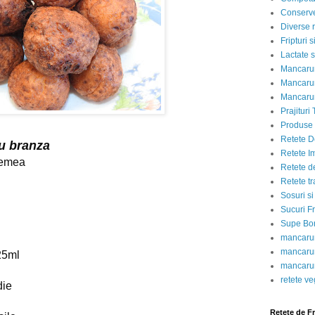
Conserve
Diverse r
Fripturi 
Lactate s
Mancarur
Mancarur
Mancarur
Prajituri 
Produse d
Retete D
u branza
Retete I
lemea
Retete d
Retete tr
Sosuri si
Sucuri Fr
Supe Bor
mancarur
mancarur
 25ml
mancarur
retete v
die
Retete de F