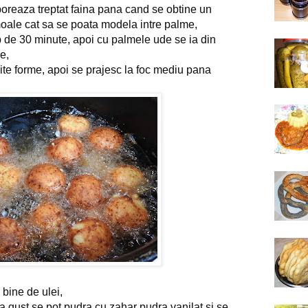
oreaza treptat faina pana cand se obtine un 
 moale cat sa se poata modela intre palme,
mp de 30 minute, apoi cu palmele ude se ia din 
e,
rite forme, apoi se prajesc la foc mediu pana 
 bine de ulei,
 gust se pot pudra cu zahar pudra vanilat si se 