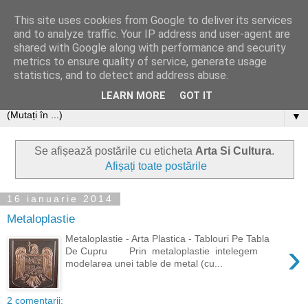
This site uses cookies from Google to deliver its services
and to analyze traffic. Your IP address and user-agent are
shared with Google along with performance and security
metrics to ensure quality of service, generate usage
statistics, and to detect and address abuse.
LEARN MORE
GOT IT
▼
Se afișează postările cu eticheta
Arta Si Cultura
.
Afișați toate postările
16 ianuarie 2014
Metaloplastie
Metaloplastie - Arta Plastica - Tablouri Pe Tabla
›
De Cupru Prin metaloplastie intelegem
modelarea unei table de metal (cu...
2 comentarii: