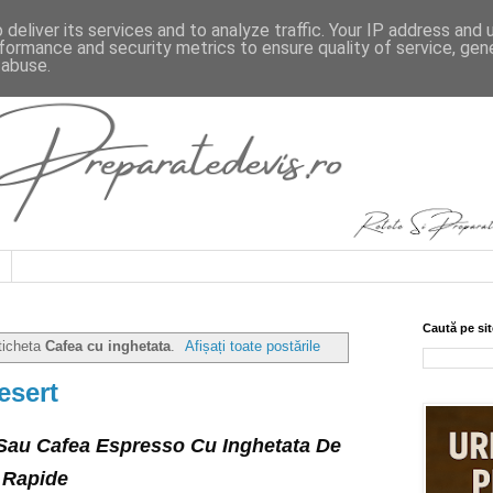
deliver its services and to analyze traffic. Your IP address and
formance and security metrics to ensure quality of service, ge
 abuse.
Caută pe sit
ticheta
Cafea cu inghetata
.
Afișați toate postările
esert
 Sau Cafea Espresso Cu Inghetata De
i Rapide