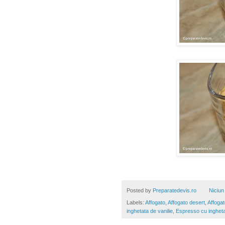
Posted by
Preparatedevis.ro
Niciun
Labels:
Affogato
,
Affogato desert
,
Affogat
inghetata de vanilie
,
Espresso cu inghet