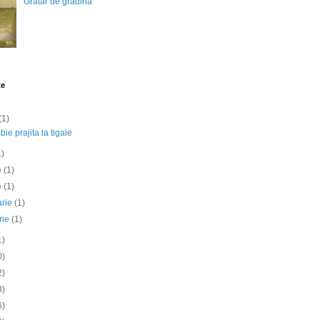
Gratar de gradina
te
(1)
ie prajita la tigaie
1)
ie
(1)
e
(1)
arie
(1)
rie
(1)
1)
0)
2)
3)
6)