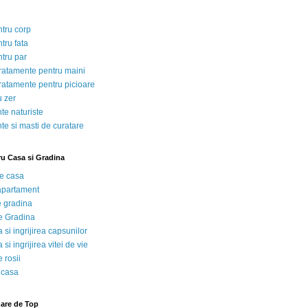
ntru corp
tru fata
ntru par
tratamente pentru maini
tratamente pentru picioare
u zer
te naturiste
te si masti de curatare
ru Casa si Gradina
de casa
 apartament
e gradina
e Gradina
 si ingrijirea capsunilor
 si ingrijirea vitei de vie
 rosii
 casa
nare de Top