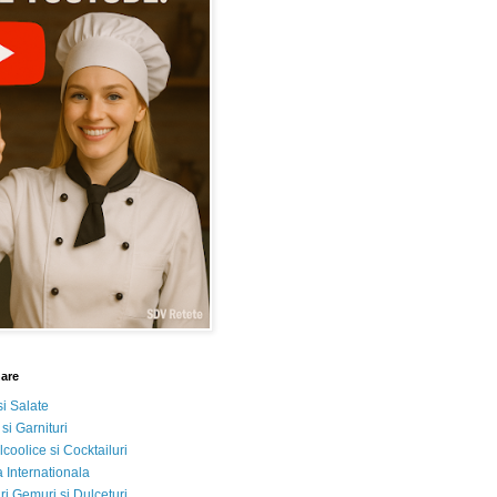
nare
si Salate
 si Garnituri
lcoolice si Cocktailuri
 Internationala
i Gemuri si Dulceturi