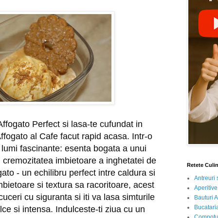
ffogato Perfect si lasa-te cufundat in
ffogato al Cafe facut rapid acasa. Intr-o
lumi fascinante: esenta bogata a unui
i cremozitatea imbietoare a inghetatei de
Retete Culi
gato - un echilibru perfect intre caldura si
Antreuri 
bietoare si textura sa racoritoare, acest
Aperitive
cuceri cu siguranta si iti va lasa simturile
Bauturi A
Bucataria
ce si intensa. Indulceste-ti ziua cu un
Compotur