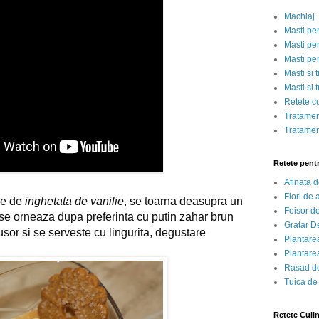
Machiaj
Masti pe
Masti pen
Masti pe
Masti si 
Masti si 
Retete c
Tratamen
Tratamen
Retete pent
Afinata 
Flori de
pe de
inghetata de vanilie
, se toarna deasupra un
Foisor d
i se orneaza dupa preferinta cu putin zahar brun
Gratar D
usor si se serveste cu lingurita, degustare
Plantarea
Plantarea
Rasad de
Tuica de
Retete Culi