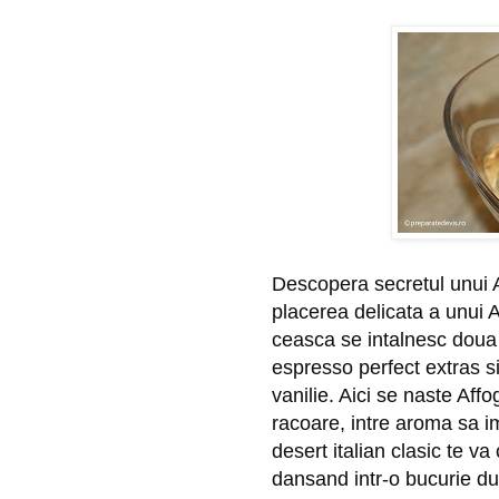
Descopera secretul unui A
placerea delicata a unui A
ceasca se intalnesc doua 
espresso perfect extras s
vanilie. Aici se naste Affo
racoare, intre aroma sa im
desert italian clasic te va 
dansand intr-o bucurie dul