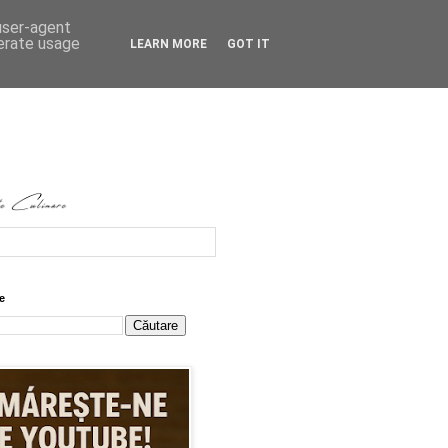
 user-agent
nerate usage
LEARN MORE
GOT IT
e