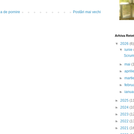
a de pornire
Postări mai vechi
Arhiva Rete
▼
2026
(6)
▼
iunie
Scrumb
►
mai
(
►
april
►
marti
►
febru
►
ianua
►
2025
(1
►
2024
(1
►
2023
(1
►
2022
(1
►
2021
(1