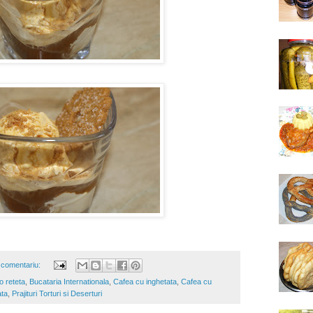
 comentariu:
o reteta
,
Bucataria Internationala
,
Cafea cu inghetata
,
Cafea cu
ata
,
Prajituri Torturi si Deserturi