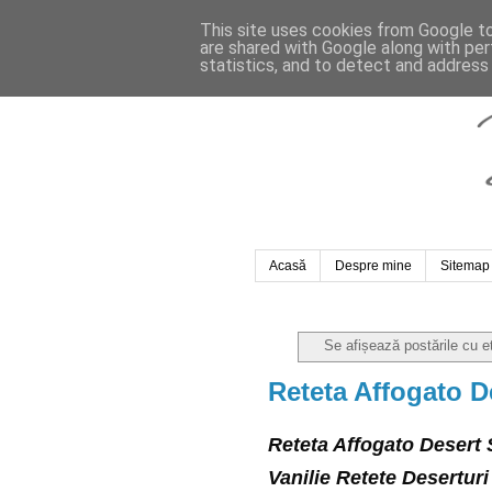
This site uses cookies from Google to 
are shared with Google along with per
statistics, and to detect and address
Acasă
Despre mine
Sitemap
Se afișează postările cu e
Reteta Affogato D
Reteta Affogato Desert
Vanilie Retete Desertur