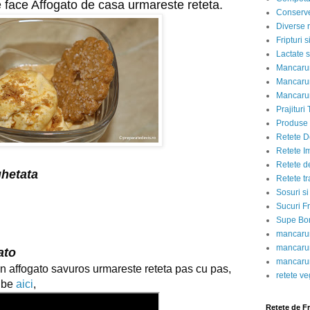
 face Affogato de casa urmareste reteta.
Conserve
Diverse r
Fripturi 
Lactate s
Mancarur
Mancarur
Mancarur
Prajituri 
Produse d
Retete D
Retete I
Retete d
ghetata
Retete tr
Sosuri si
Sucuri Fr
Supe Bor
mancarur
mancarur
ato
mancarur
n affogato savuros urmareste reteta pas cu pas,
retete v
ube
aici
,
Retete de F