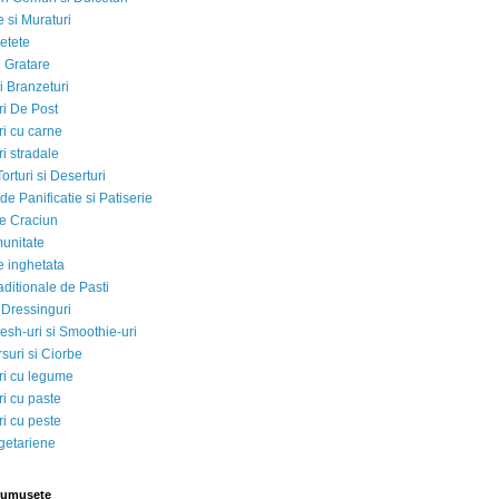
 si Muraturi
etete
si Gratare
i Branzeturi
i De Post
i cu carne
i stradale
Torturi si Deserturi
e Panificatie si Patiserie
e Craciun
munitate
e inghetata
aditionale de Pasti
 Dressinguri
esh-uri si Smoothie-uri
suri si Ciorbe
i cu legume
i cu paste
i cu peste
egetariene
rumusete