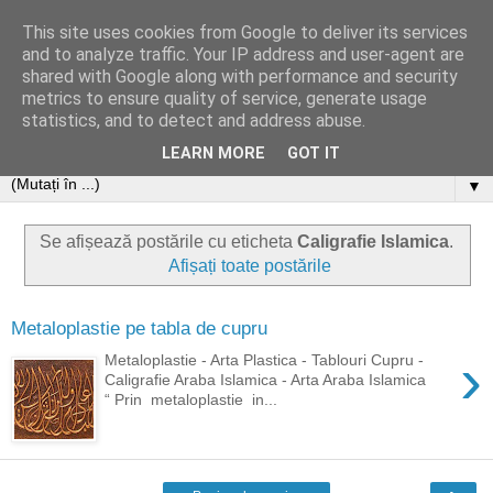
This site uses cookies from Google to deliver its services
and to analyze traffic. Your IP address and user-agent are
shared with Google along with performance and security
metrics to ensure quality of service, generate usage
statistics, and to detect and address abuse.
LEARN MORE
GOT IT
▼
Se afișează postările cu eticheta
Caligrafie Islamica
.
Afișați toate postările
Metaloplastie pe tabla de cupru
›
Metaloplastie - Arta Plastica - Tablouri Cupru -
Caligrafie Araba Islamica - Arta Araba Islamica
“ Prin metaloplastie in...