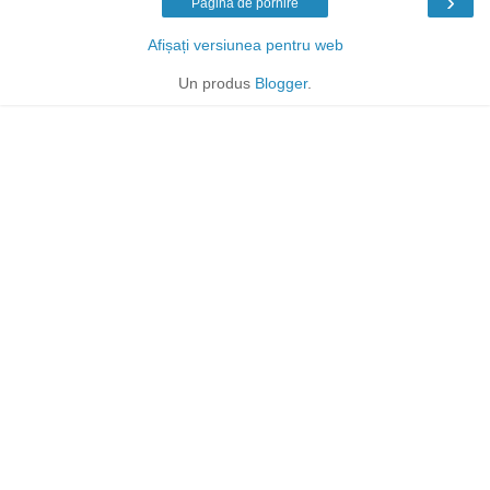
›
Pagina de pornire
Afișați versiunea pentru web
Un produs
Blogger
.