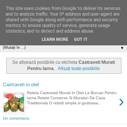
This site uses cookies from Google to deliver its services
and to analyze traffic. Your IP address and user-agent are
shared with Google along with performance and security
metrics to ensure quality of service, generate usage
statistics, and to detect and address abuse.
LEARN MORE
GOT IT
▼
Se afișează postările cu eticheta
Castraveti Murati
Pentru Iarna
.
Afișați toate postările
Castraveti in otet
Reteta Castraveti Murati In Otet La Borcan Pentru
›
Iarna Retete Conserve Si Muraturi De Casa
Traditionala O rețetă simpla si gustoasa...
Un comentariu: