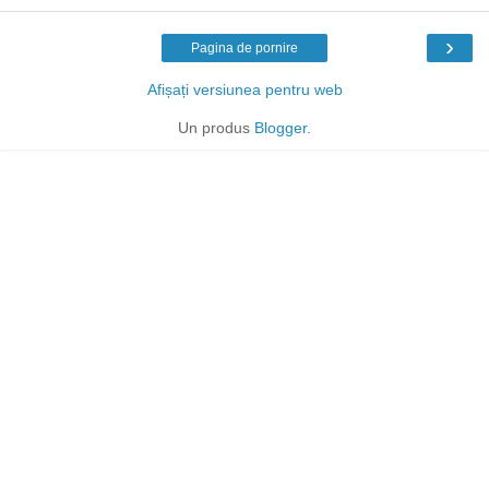
›
Pagina de pornire
Afișați versiunea pentru web
Un produs
Blogger
.