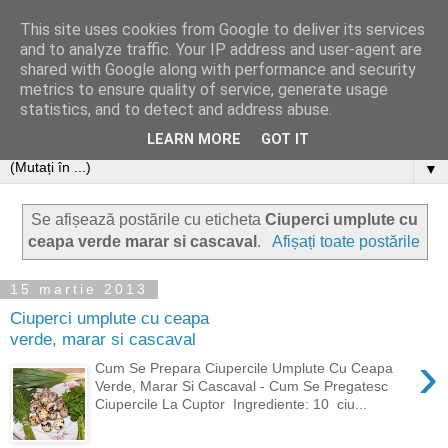
This site uses cookies from Google to deliver its services
and to analyze traffic. Your IP address and user-agent are
shared with Google along with performance and security
metrics to ensure quality of service, generate usage
statistics, and to detect and address abuse.
LEARN MORE
GOT IT
▼
Se afișează postările cu eticheta
Ciuperci umplute cu
ceapa verde marar si cascaval
.
Afișați toate postările
15 martie 2013
Ciuperci umplute cu ceapa
verde, marar si cascaval
›
Cum Se Prepara Ciupercile Umplute Cu Ceapa
Verde, Marar Si Cascaval - Cum Se Pregatesc
Ciupercile La Cuptor Ingrediente: 10 ciu...