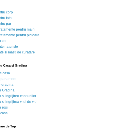
ntru corp
tru fata
ntru par
tratamente pentru maini
tratamente pentru picioare
u zer
te naturiste
te si masti de curatare
ru Casa si Gradina
de casa
 apartament
e gradina
e Gradina
 si ingrijirea capsunilor
 si ingrijirea vitei de vie
 rosii
 casa
nare de Top