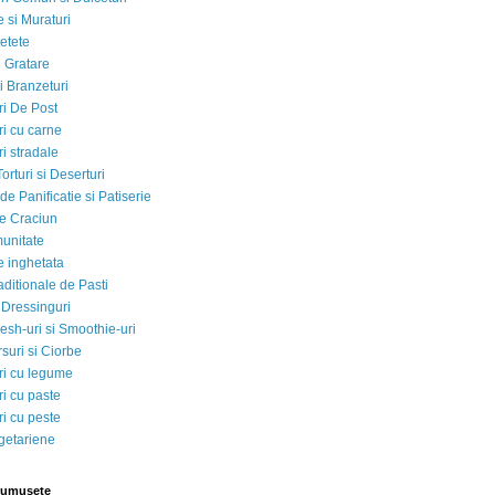
 si Muraturi
etete
si Gratare
i Branzeturi
i De Post
i cu carne
i stradale
Torturi si Deserturi
e Panificatie si Patiserie
e Craciun
munitate
e inghetata
aditionale de Pasti
 Dressinguri
esh-uri si Smoothie-uri
suri si Ciorbe
i cu legume
i cu paste
i cu peste
egetariene
rumusete