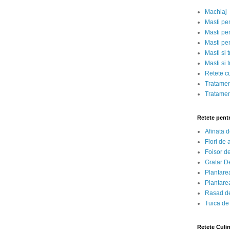
Machiaj
Masti pe
Masti pen
Masti pe
Masti si 
Masti si 
Retete c
Tratamen
Tratamen
Retete pent
Afinata 
Flori de
Foisor d
Gratar D
Plantarea
Plantarea
Rasad de
Tuica de
Retete Culi