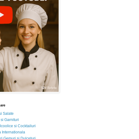
nare
si Salate
 si Garnituri
lcoolice si Cocktailuri
 Internationala
i Gemuri si Dulceturi