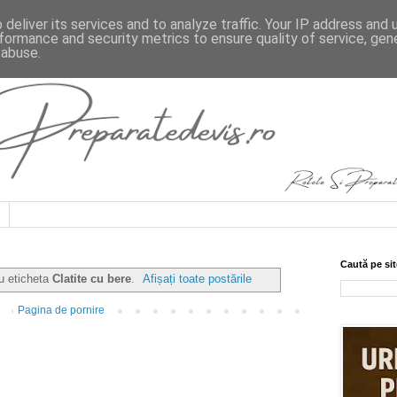
deliver its services and to analyze traffic. Your IP address and
formance and security metrics to ensure quality of service, ge
 abuse.
Caută pe sit
cu eticheta
Clatite cu bere
.
Afișați toate postările
Pagina de pornire