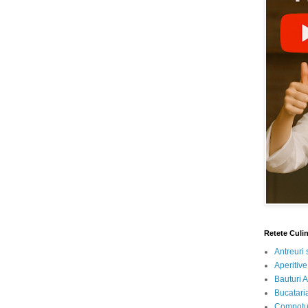
Retete Culi
Antreuri 
Aperitive
Bauturi A
Bucataria
Compotur