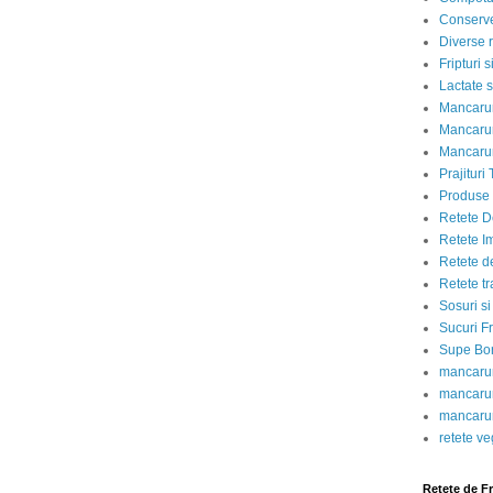
Conserve
Diverse r
Fripturi 
Lactate s
Mancarur
Mancarur
Mancarur
Prajituri 
Produse d
Retete D
Retete I
Retete d
Retete tr
Sosuri si
Sucuri Fr
Supe Bor
mancarur
mancarur
mancarur
retete v
Retete de F