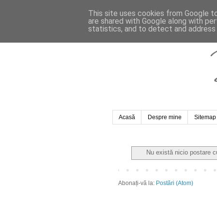
This site uses cookies from Google to 
are shared with Google along with per
statistics, and to detect and address
Acasă
Despre mine
Sitemap
Nu există nicio postare 
Abonați-vă la:
Postări (Atom)