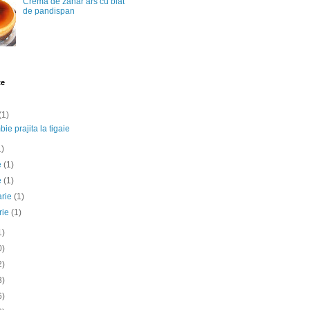
Crema de zahar ars cu blat
de pandispan
te
(1)
ie prajita la tigaie
1)
ie
(1)
e
(1)
arie
(1)
rie
(1)
1)
0)
2)
3)
6)