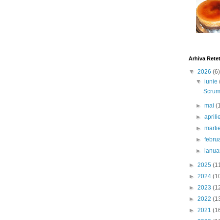
Arhiva Rete
▼
2026
(6)
▼
iunie
Scrumb
►
mai
(
►
april
►
marti
►
febru
►
ianua
►
2025
(1
►
2024
(1
►
2023
(1
►
2022
(1
►
2021
(1