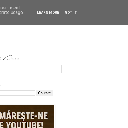
 user-agent
nerate usage
LEARN MORE
GOT IT
e