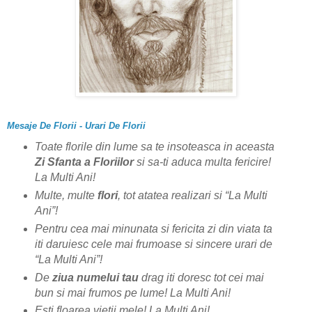
Mesaje De Florii - Urari De Florii
Toate florile din lume sa te insoteasca in aceasta
Zi Sfanta a Floriilor
si sa-ti aduca multa fericire!
La Multi Ani!
Multe, multe
flori
, tot atatea realizari si “La Multi
Ani”!
Pentru cea mai minunata si fericita zi din viata ta
iti daruiesc cele mai frumoase si sincere urari de
“La Multi Ani”!
De
ziua numelui
tau
drag iti doresc tot cei mai
bun si mai frumos pe lume! La Multi Ani!
Esti floarea vietii mele! La Multi Ani!