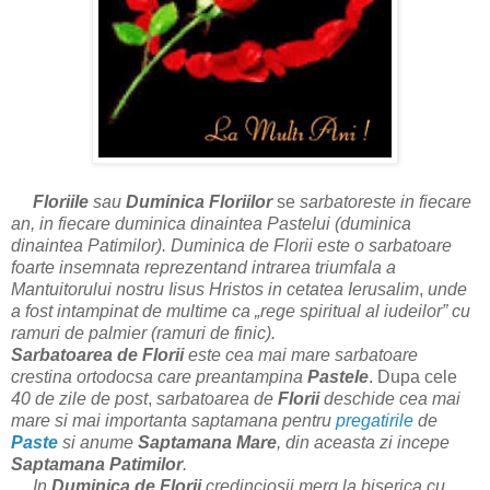
Floriile
sau
Duminica Floriilor
se
sarbatoreste in fiecare
an, in fiecare duminica dinaintea Pastelui (duminica
dinaintea Patimilor). Duminica de Florii
este o sarbatoare
foarte insemnata reprezentand
intrarea triumfala a
Mantuitorului nostru Iisus Hristos in cetatea Ierusalim
,
unde
a fost intampinat de multime ca „rege spiritual al iudeilor” cu
ramuri de palmier (ramuri de finic).
Sarbatoarea de Florii
este cea mai mare sarbatoare
crestina ortodocsa care preantampina
Pastele
. Dupa cele
40 de zile de post
,
sarbatoarea de
Florii
deschide cea mai
mare si mai importanta saptamana pentru
pregatirile
de
Paste
si anume
Saptamana Mare
,
din aceasta zi incepe
Saptamana Patimilor
.
In
Duminica de Florii
credinciosii merg la biserica cu