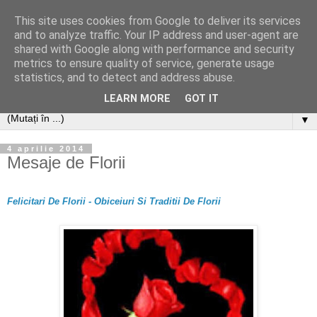
This site uses cookies from Google to deliver its services
and to analyze traffic. Your IP address and user-agent are
shared with Google along with performance and security
metrics to ensure quality of service, generate usage
statistics, and to detect and address abuse.
LEARN MORE
GOT IT
▼
4 aprilie 2014
Mesaje de Florii
Felicitari De Florii - Obiceiuri Si Traditii De Florii