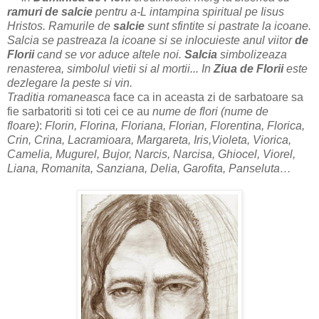
ramuri de salcie
pentru a-L intampina spiritual pe Iisus
Hristos. Ramurile de
salcie
sunt sfintite si pastrate la icoane.
Salcia se pastreaza la icoane si se inlocuieste anul viitor
de
Florii
cand se vor aduce altele noi.
Salcia
simbolizeaza
renasterea, simbolul vietii si al mortii...
In
Ziua de Florii
este
dezlegare la peste si vin.
Traditia romaneasca
face ca in aceasta zi de sarbatoare sa
fie sarbatoriti si toti cei ce au
nume de flori (nume de
floare)
:
Florin, Florina, Floriana, Florian, Florentina, Florica,
Crin, Crina, Lacramioara, Margareta, Iris,Violeta, Viorica,
Camelia, Mugurel, Bujor, Narcis, Narcisa, Ghiocel, Viorel,
Liana, Romanita, Sanziana, Delia, Garofita, Panseluta…