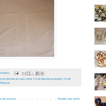
mentariu:
oi de placinta de casa reteta
,
Foi de placinta proaspete
,
Foi de
Patiserie
a de pornire
Postări mai vechi