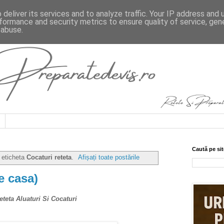
deliver its services and to analyze traffic. Your IP address and
formance and security metrics to ensure quality of service, ge
 abuse.
Caută pe sit
 eticheta
Cocaturi reteta
.
Afișați toate postările
e casa)
teta Aluaturi Si Cocaturi