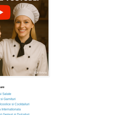
nare
si Salate
 si Garnituri
lcoolice si Cocktailuri
 Internationala
i Gemuri si Dulceturi