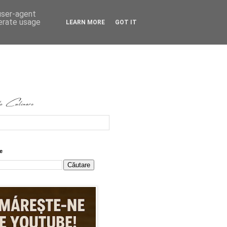
 user-agent
nerate usage
LEARN MORE
GOT IT
e