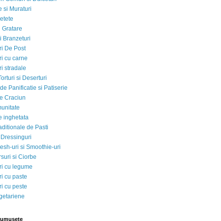
 si Muraturi
etete
si Gratare
i Branzeturi
i De Post
i cu carne
i stradale
Torturi si Deserturi
e Panificatie si Patiserie
e Craciun
munitate
e inghetata
aditionale de Pasti
 Dressinguri
esh-uri si Smoothie-uri
suri si Ciorbe
i cu legume
i cu paste
i cu peste
egetariene
rumusete