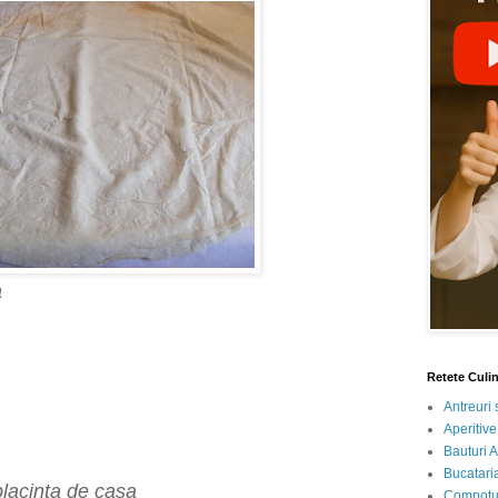
a
Retete Culi
Antreuri 
Aperitive
Bauturi A
Bucataria
placinta de casa
Compotur