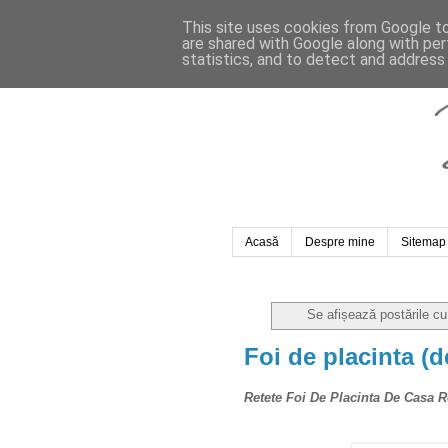
This site uses cookies from Google to 
are shared with Google along with per
statistics, and to detect and address
Acasă
Despre mine
Sitemap
Se afișează postările cu
Foi de placinta (d
Retete Foi De Placinta De Casa Re