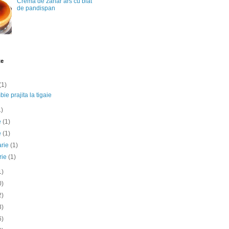
Crema de zahar ars cu blat
de pandispan
te
(1)
ie prajita la tigaie
1)
ie
(1)
e
(1)
arie
(1)
rie
(1)
1)
0)
2)
3)
6)