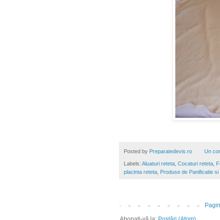
Posted by
Preparatedevis.ro
Un co
Labels:
Aluaturi reteta
,
Cocaturi reteta
,
F
placinta reteta
,
Produse de Panificatie si 
Pagin
Abonați-vă la:
Postări (Atom)