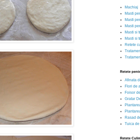
Machiaj
Masti pe
Masti pen
Masti pe
Masti si 
Masti si 
Retete c
Tratamen
Tratamen
Retete pent
Afinata 
Flori de
Foisor d
Gratar D
Plantarea
Plantarea
Rasad de
Tuica de
Retete Culi