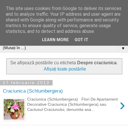
This site uses cookies from Google to deliver its services
and to analyze traffic. Your IP address and user-agent are
shared with Google along with performance and security
metrics to ensure quality of service, generate usage
statistics, and to detect and address abuse.
LEARN MORE
GOT IT
▼
Se afișează postările cu eticheta
Despre craciunica
.
Afișați toate postările
17 februarie 2013
Craciunica (Schlumbergera)
›
Craciunica (Schlumbergera) Flori De Apartament
Decorative Craciunica (Schlumbergera) sau
Cactusul Craciunului, denumita asa...