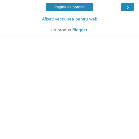
›
Pagina de pornire
Afișați versiunea pentru web
Un produs
Blogger
.