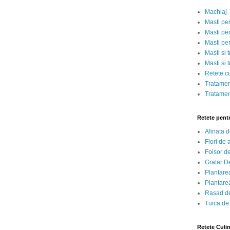
Machiaj
Masti pe
Masti pen
Masti pe
Masti si 
Masti si 
Retete c
Tratamen
Tratamen
Retete pent
Afinata 
Flori de
Foisor d
Gratar D
Plantarea
Plantarea
Rasad de
Tuica de
Retete Culi