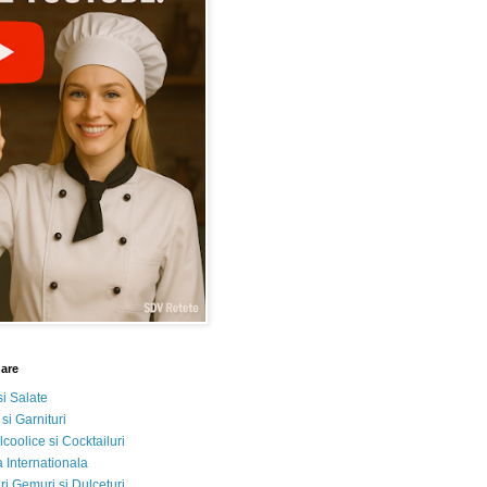
nare
si Salate
 si Garnituri
lcoolice si Cocktailuri
 Internationala
i Gemuri si Dulceturi