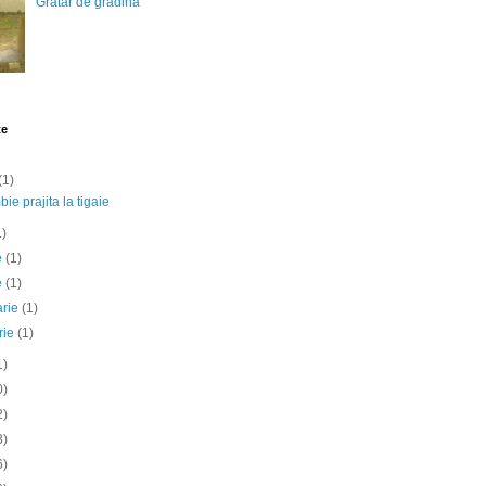
Gratar de gradina
te
(1)
ie prajita la tigaie
1)
ie
(1)
e
(1)
arie
(1)
rie
(1)
1)
0)
2)
3)
6)