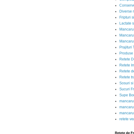
Conserve
Diverse r
Fripturi 
Lactate s
Mancarur
Mancarur
Mancarur
Prajituri 
Produse d
Retete D
Retete I
Retete d
Retete tr
Sosuri si
Sucuri Fr
Supe Bor
mancarur
mancarur
mancarur
retete v
Retete de F