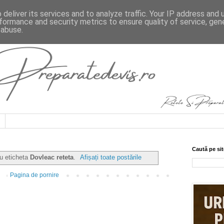
deliver its services and to analyze traffic. Your IP address and
formance and security metrics to ensure quality of service, ge
 abuse.
Caută pe sit
cu eticheta
Dovleac reteta
.
Afișați toate postările
Pagina de pornire