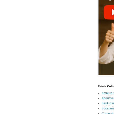
Retete Culi
Antreuri 
Aperitive
Bauturi A
Bucataria
Compotur