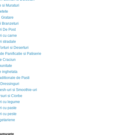
 si Muraturi
etete
si Gratare
i Branzeturi
i De Post
i cu carne
i stradale
Torturi si Deserturi
e Panificatie si Patiserie
e Craciun
munitate
e inghetata
aditionale de Pasti
 Dressinguri
esh-uri si Smoothie-uri
suri si Ciorbe
i cu legume
i cu paste
i cu peste
egetariene
rumusete