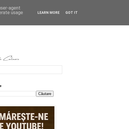
 user-agent
nerate usage
LEARN MORE
GOT IT
e