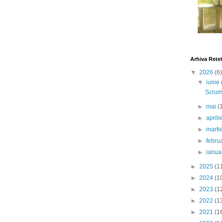
Arhiva Rete
▼
2026
(6)
▼
iunie
Scrumb
►
mai
(
►
april
►
marti
►
febru
►
ianua
►
2025
(1
►
2024
(1
►
2023
(1
►
2022
(1
►
2021
(1