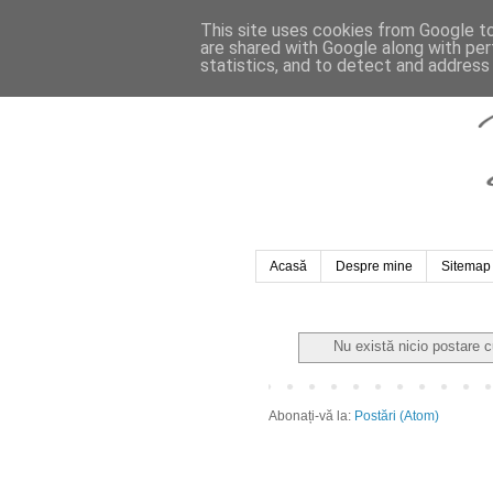
This site uses cookies from Google to 
are shared with Google along with per
statistics, and to detect and address
Acasă
Despre mine
Sitemap
Nu există nicio postare 
Abonați-vă la:
Postări (Atom)