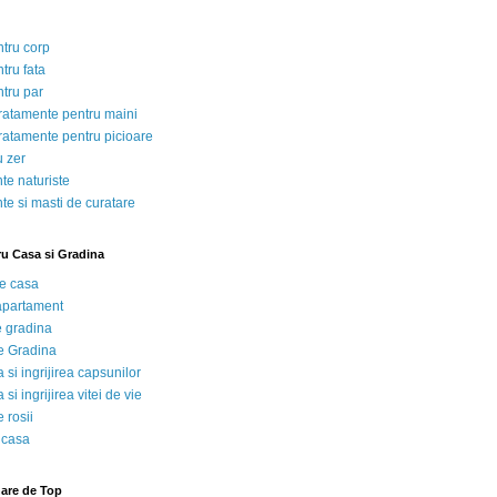
ntru corp
tru fata
ntru par
tratamente pentru maini
tratamente pentru picioare
u zer
te naturiste
te si masti de curatare
ru Casa si Gradina
de casa
 apartament
e gradina
e Gradina
 si ingrijirea capsunilor
 si ingrijirea vitei de vie
 rosii
 casa
nare de Top