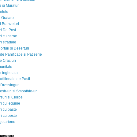
 si Muraturi
etete
si Gratare
i Branzeturi
i De Post
i cu carne
i stradale
Torturi si Deserturi
e Panificatie si Patiserie
e Craciun
munitate
e inghetata
aditionale de Pasti
 Dressinguri
esh-uri si Smoothie-uri
suri si Ciorbe
i cu legume
i cu paste
i cu peste
egetariene
rumusete