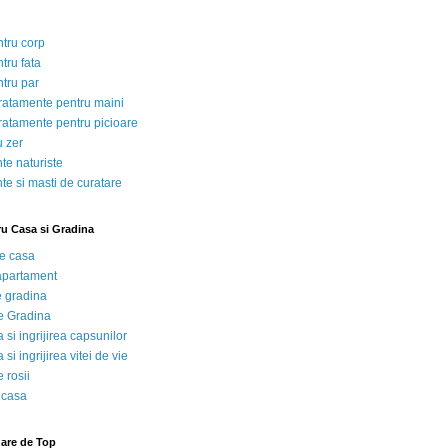
ntru corp
tru fata
ntru par
tratamente pentru maini
tratamente pentru picioare
u zer
te naturiste
te si masti de curatare
ru Casa si Gradina
de casa
 apartament
e gradina
e Gradina
 si ingrijirea capsunilor
 si ingrijirea vitei de vie
 rosii
 casa
nare de Top