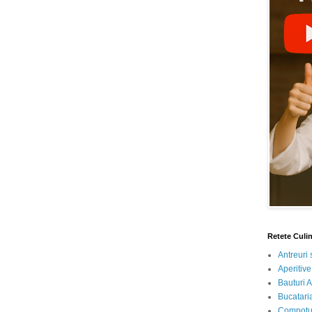
Retete Culi
Antreuri 
Aperitive
Bauturi A
Bucataria
Compotur