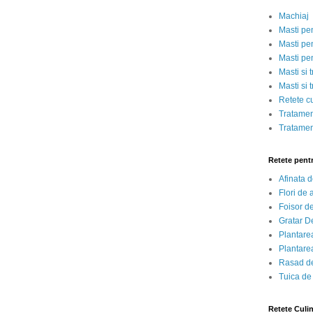
Machiaj
Masti pe
Masti pen
Masti pe
Masti si 
Masti si 
Retete c
Tratamen
Tratamen
Retete pent
Afinata 
Flori de
Foisor d
Gratar D
Plantarea
Plantarea
Rasad de
Tuica de
Retete Culi