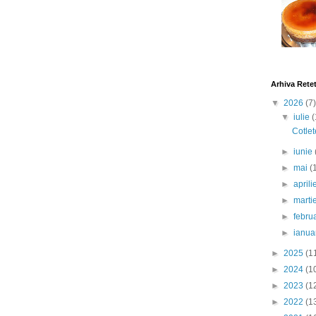
Arhiva Rete
▼
2026
(7)
▼
iulie
(
Cotlet
►
iunie
►
mai
(
►
april
►
marti
►
febru
►
ianua
►
2025
(1
►
2024
(1
►
2023
(1
►
2022
(1