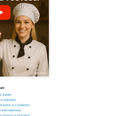
nare
si Salate
 si Garnituri
lcoolice si Cocktailuri
 Internationala
i Gemuri si Dulceturi