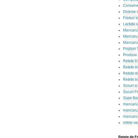
Conserve
Diverse r
Fripturi 
Lactate s
Mancarur
Mancarur
Mancarur
Prajituri 
Produse d
Retete D
Retete I
Retete d
Retete tr
Sosuri si
Sucuri Fr
Supe Bor
mancarur
mancarur
mancarur
retete v
Retete de F