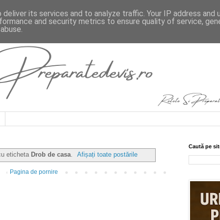
deliver its services and to analyze traffic. Your IP address and
formance and security metrics to ensure quality of service, ge
 abuse.
Caută pe sit
cu eticheta
Drob de casa
.
Afișați toate postările
Pagina de pornire