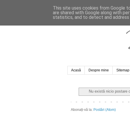
This site uses cookies from Google to 
are shared with Google along with per
statistics, and to detect and address
Acasă
Despre mine
Sitemap
Nu există nicio postare 
Abonați-vă la:
Postări (Atom)