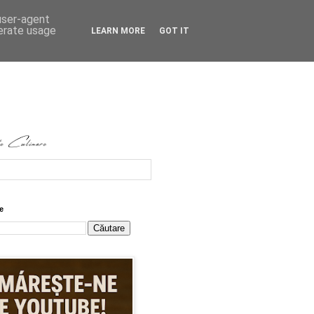
 user-agent
nerate usage
LEARN MORE
GOT IT
e