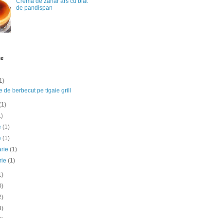
Crema de zahar ars cu blat
de pandispan
te
1)
e de berbecut pe tigaie grill
(1)
1)
ie
(1)
e
(1)
arie
(1)
rie
(1)
1)
0)
2)
3)