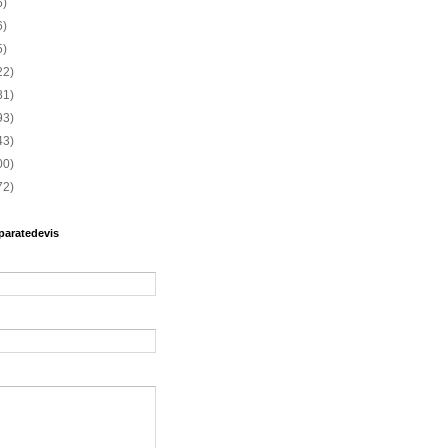
6)
6)
5)
22)
81)
93)
43)
00)
72)
paratedevis