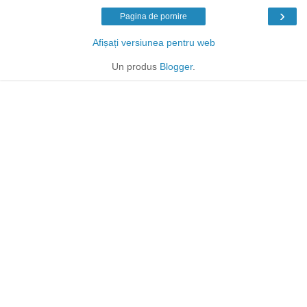
›
Pagina de pornire
Afișați versiunea pentru web
Un produs
Blogger
.