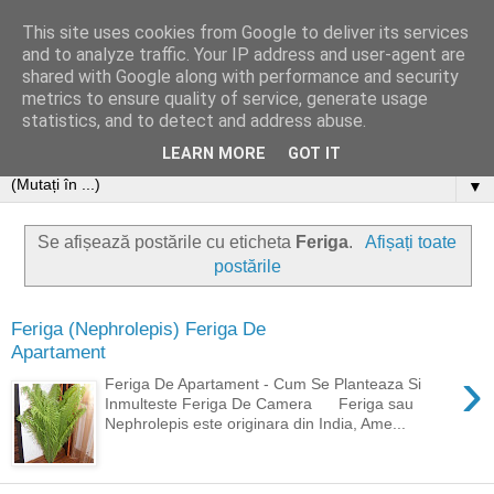
This site uses cookies from Google to deliver its services
and to analyze traffic. Your IP address and user-agent are
shared with Google along with performance and security
metrics to ensure quality of service, generate usage
statistics, and to detect and address abuse.
LEARN MORE
GOT IT
▼
Se afișează postările cu eticheta
Feriga
.
Afișați toate
postările
Feriga (Nephrolepis) Feriga De
Apartament
›
Feriga De Apartament - Cum Se Planteaza Si
Inmulteste Feriga De Camera Feriga sau
Nephrolepis este originara din India, Ame...