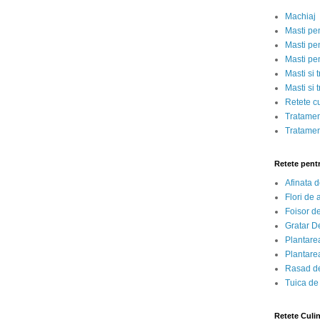
Machiaj
Masti pe
Masti pen
Masti pe
Masti si 
Masti si 
Retete c
Tratamen
Tratamen
Retete pent
Afinata 
Flori de
Foisor d
Gratar D
Plantarea
Plantarea
Rasad de
Tuica de
Retete Culi