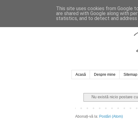
This site uses cookies from Google to 
are shared with Google along with per
statistics, and to detect and address
Acasă
Despre mine
Sitemap
Nu există nicio postare c
Abonați-vă la:
Postări (Atom)