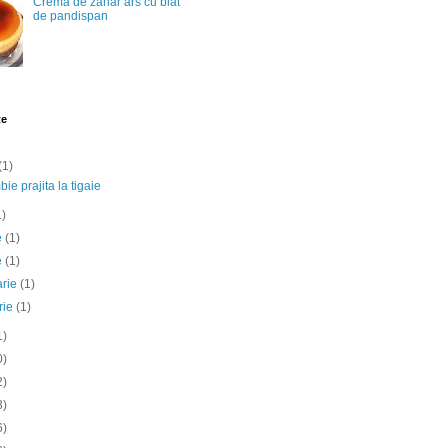
Crema de zahar ars cu blat
de pandispan
te
(1)
ie prajita la tigaie
1)
ie
(1)
e
(1)
arie
(1)
rie
(1)
1)
0)
2)
3)
6)