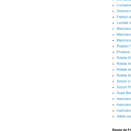
Conserve
Diverse r
Fripturi 
Lactate s
Mancarur
Mancarur
Mancarur
Prajituri 
Produse d
Retete D
Retete I
Retete d
Retete tr
Sosuri si
Sucuri Fr
Supe Bor
mancarur
mancarur
mancarur
retete v
Retete de F