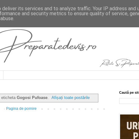
deliver its services and to analyze traffic. Your IP address and
formance and security metrics to ensure quality of service, ge
 abuse.
Caută pe sit
u eticheta
Gogosi Pufoase
.
Afișați toate postările
Pagina de pornire