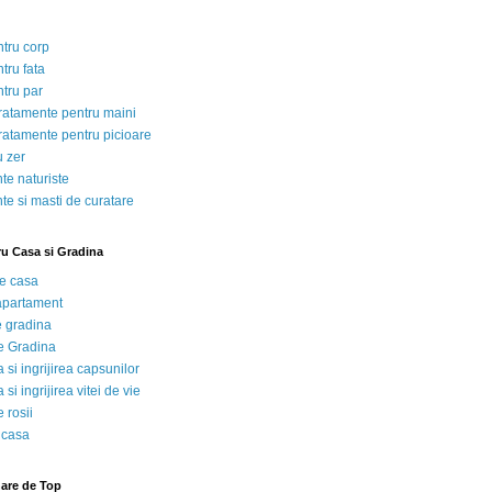
ntru corp
tru fata
ntru par
tratamente pentru maini
tratamente pentru picioare
u zer
te naturiste
te si masti de curatare
ru Casa si Gradina
de casa
 apartament
e gradina
e Gradina
 si ingrijirea capsunilor
 si ingrijirea vitei de vie
 rosii
 casa
nare de Top