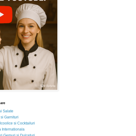
nare
si Salate
 si Garnituri
lcoolice si Cocktailuri
 Internationala
i Gemuri si Dulceturi