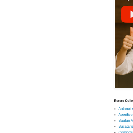
Retete Culi
Antreuri 
Aperitive
Bauturi A
Bucataria
Compotur