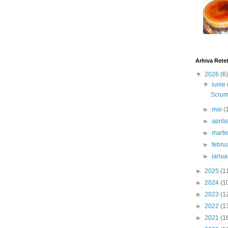
Arhiva Rete
▼
2026
(6)
▼
iunie
Scrumb
►
mai
(
►
april
►
marti
►
febru
►
ianua
►
2025
(1
►
2024
(1
►
2023
(1
►
2022
(1
►
2021
(1