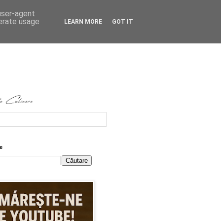
 user-agent
nerate usage
LEARN MORE
GOT IT
e