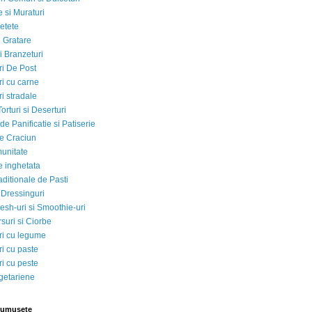
 si Muraturi
etete
si Gratare
i Branzeturi
i De Post
i cu carne
i stradale
Torturi si Deserturi
e Panificatie si Patiserie
e Craciun
munitate
e inghetata
aditionale de Pasti
 Dressinguri
esh-uri si Smoothie-uri
suri si Ciorbe
i cu legume
i cu paste
i cu peste
egetariene
rumusete