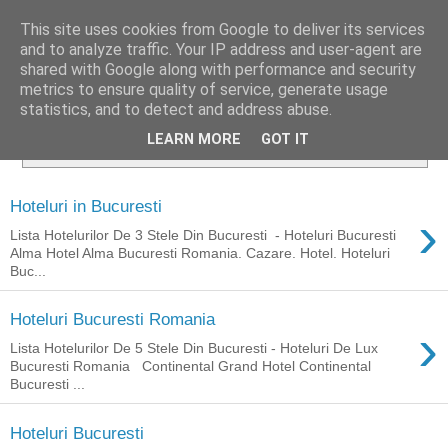
This site uses cookies from Google to deliver its services
and to analyze traffic. Your IP address and user-agent are
shared with Google along with performance and security
▼
metrics to ensure quality of service, generate usage
statistics, and to detect and address abuse.
Se afișează postările cu eticheta
Hoteluri Bucuresti
.
LEARN MORE
GOT IT
Afișați toate postările
Hoteluri in Bucuresti
›
Lista Hotelurilor De 3 Stele Din Bucuresti - Hoteluri Bucuresti
Alma Hotel Alma Bucuresti Romania. Cazare. Hotel. Hoteluri
Buc...
Hoteluri Bucuresti Romania
›
Lista Hotelurilor De 5 Stele Din Bucuresti - Hoteluri De Lux
Bucuresti Romania Continental Grand Hotel Continental
Bucuresti ...
Hoteluri Bucuresti