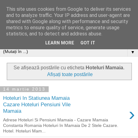
This site uses cookies from Google to deliver its services
and to analyze traffic. Your IP address and user-agent are
shared with Google along with performance and security
metrics to ensure quality of service, generate usage
statistics, and to detect and address abuse.
LEARN MORE
GOT IT
▼
Se afișează postările cu eticheta
Hoteluri Mamaia
.
Afișați toate postările
14 martie 2013
Hoteluri In Statiunea Mamaia
Cazare Hoteluri Pensiuni Vile
›
Mamaia
Adrese Hoteluri Si Pensiuni Mamaia - Cazare Mamaia
Constanta Romania Hoteluri In Mamaia De 2 Stele Cazare.
Hotel. Hoteluri Mam...