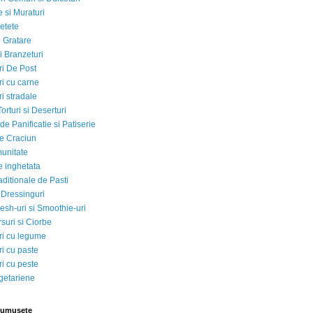
 si Muraturi
etete
si Gratare
i Branzeturi
i De Post
i cu carne
i stradale
Torturi si Deserturi
e Panificatie si Patiserie
e Craciun
munitate
e inghetata
aditionale de Pasti
 Dressinguri
esh-uri si Smoothie-uri
suri si Ciorbe
i cu legume
i cu paste
i cu peste
egetariene
rumusete