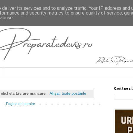
deliver its services and to analyze traffic. Your IP address and
formance and security metrics to ensure quality of service, ge
 abuse.
Caută pe sit
u eticheta
Livrare mancare
.
Afișați toate postările
Pagina de pornire