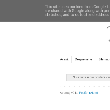
This site uses cookies from Google to 
are shared with Google along with per
statistics, and to detect and address
Acasă
Despre mine
Sitemap
Nu există nicio postare c
Abonați-vă la:
Postări (Atom)