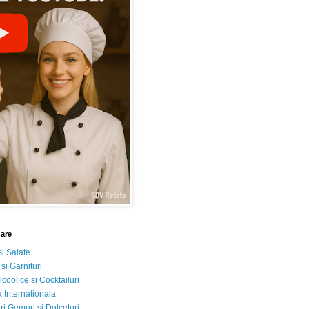
nare
si Salate
 si Garnituri
lcoolice si Cocktailuri
 Internationala
i Gemuri si Dulceturi