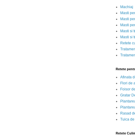
Machiaj
Masti pe
Masti pen
Masti pe
Masti si 
Masti si 
Retete c
Tratamen
Tratamen
Retete pent
Afinata 
Flori de
Foisor d
Gratar D
Plantarea
Plantarea
Rasad de
Tuica de
Retete Culi