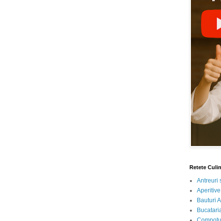
Retete Culi
Antreuri 
Aperitive
Bauturi A
Bucataria
Compotur