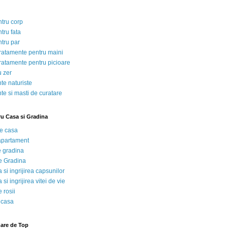
ntru corp
tru fata
ntru par
tratamente pentru maini
tratamente pentru picioare
u zer
te naturiste
te si masti de curatare
ru Casa si Gradina
de casa
 apartament
e gradina
e Gradina
 si ingrijirea capsunilor
 si ingrijirea vitei de vie
 rosii
 casa
nare de Top