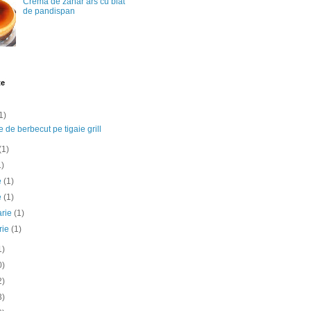
Crema de zahar ars cu blat
de pandispan
te
1)
e de berbecut pe tigaie grill
(1)
1)
ie
(1)
e
(1)
arie
(1)
rie
(1)
1)
0)
2)
3)