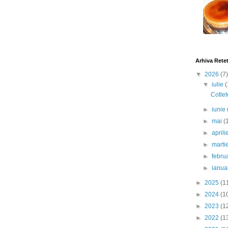
Arhiva Rete
▼
2026
(7)
▼
iulie
(
Cotlet
►
iunie
►
mai
(
►
april
►
marti
►
febru
►
ianua
►
2025
(1
►
2024
(1
►
2023
(1
►
2022
(1