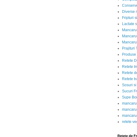
Conserve
Diverse r
Fripturi 
Lactate s
Mancarur
Mancarur
Mancarur
Prajituri 
Produse d
Retete D
Retete I
Retete d
Retete tr
Sosuri si
Sucuri Fr
Supe Bor
mancarur
mancarur
mancarur
retete v
Retete de F