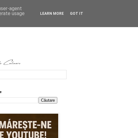
 user-agent
nerate usage
LEARN MORE
GOT IT
e