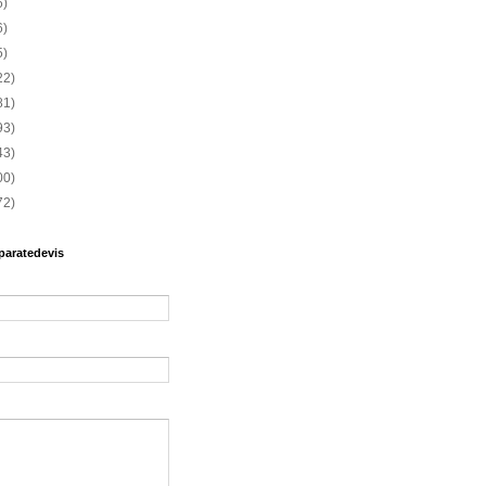
6)
6)
5)
22)
81)
93)
43)
00)
72)
paratedevis