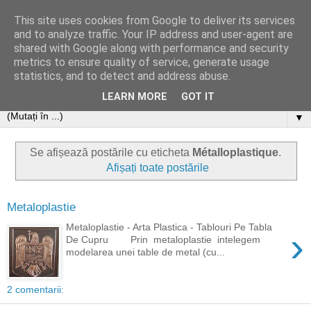
This site uses cookies from Google to deliver its services
and to analyze traffic. Your IP address and user-agent are
shared with Google along with performance and security
metrics to ensure quality of service, generate usage
statistics, and to detect and address abuse.
LEARN MORE
GOT IT
▼
Se afișează postările cu eticheta
Métalloplastique
.
Afișați toate postările
Metaloplastie
Metaloplastie - Arta Plastica - Tablouri Pe Tabla
›
De Cupru Prin metaloplastie intelegem
modelarea unei table de metal (cu...
2 comentarii: