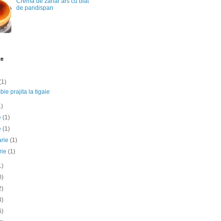
Crema de zahar ars cu blat
de pandispan
te
(1)
ie prajita la tigaie
1)
ie
(1)
e
(1)
arie
(1)
rie
(1)
1)
0)
2)
3)
6)