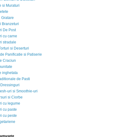
 si Muraturi
etete
si Gratare
i Branzeturi
i De Post
i cu carne
i stradale
Torturi si Deserturi
e Panificatie si Patiserie
e Craciun
munitate
e inghetata
aditionale de Pasti
 Dressinguri
esh-uri si Smoothie-uri
suri si Ciorbe
i cu legume
i cu paste
i cu peste
egetariene
rumusete