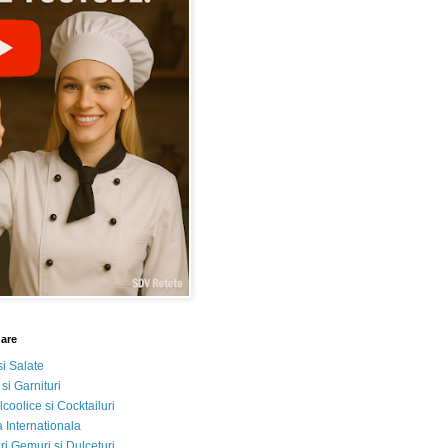
nare
si Salate
 si Garnituri
lcoolice si Cocktailuri
 Internationala
i Gemuri si Dulceturi