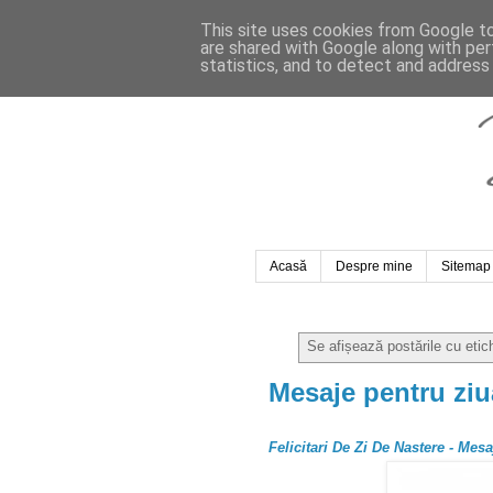
This site uses cookies from Google to 
are shared with Google along with per
statistics, and to detect and address
Acasă
Despre mine
Sitemap
Se afișează postările cu eti
Mesaje pentru ziu
Felicitari De Zi De Nastere - Mes