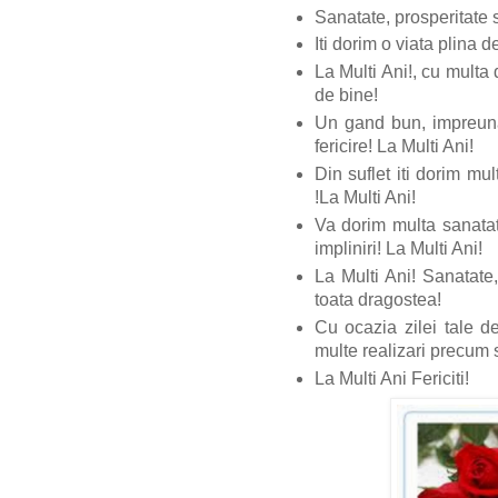
Sanatate, prosperitate s
Iti dorim o viata plina d
La Multi Ani!, cu multa 
de bine!
Un gand bun, impreuna
fericire! La Multi Ani!
Din suflet iti dorim mul
!La Multi Ani!
Va dorim multa sanatat
impliniri! La Multi Ani!
La Multi Ani! Sanatate,
toata dragostea!
Cu ocazia zilei tale de
multe realizari precum s
La Multi Ani Fericiti!