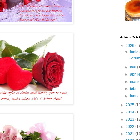
Arhiva Rete
▼
2026
(6)
▼
iunie
Scrumb
►
mai
(
►
april
►
marti
►
febru
►
ianua
►
2025
(1
►
2024
(1
►
2023
(1
►
2022
(1
►
2021
(1