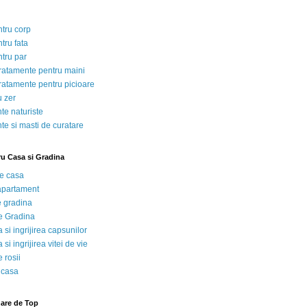
ntru corp
tru fata
ntru par
tratamente pentru maini
tratamente pentru picioare
u zer
te naturiste
te si masti de curatare
ru Casa si Gradina
de casa
 apartament
e gradina
e Gradina
 si ingrijirea capsunilor
 si ingrijirea vitei de vie
 rosii
 casa
nare de Top