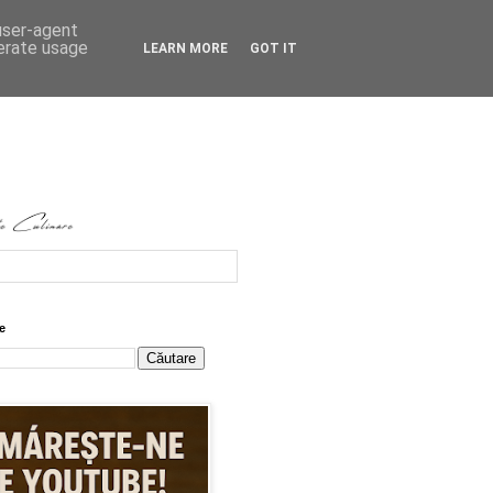
 user-agent
nerate usage
LEARN MORE
GOT IT
e