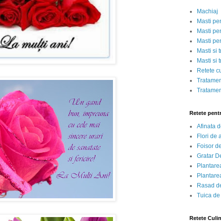
Machiaj
Masti pe
Masti pen
Masti pe
Masti si 
Masti si 
Retete c
Tratamen
Tratamen
Retete pent
Afinata 
Flori de
Foisor d
Gratar D
Plantarea
Plantarea
Rasad de
Tuica de
Retete Culi