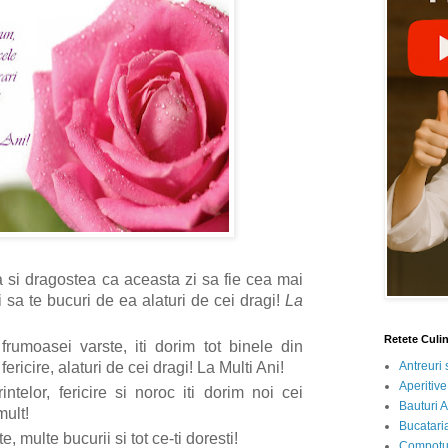
ma si dragostea ca aceasta zi sa fie cea mai
i sa te bucuri de ea alaturi de cei dragi!
La
Retete Culi
frumoasei varste, iti dorim tot binele din
ericire, alaturi de cei dragi!
La Multi Ani!
Antreuri 
Aperitive
rintelor, fericire si noroc iti dorim noi cei
Bauturi A
mult!
Bucataria
e, multe bucurii si tot ce-ti doresti!
Compotur