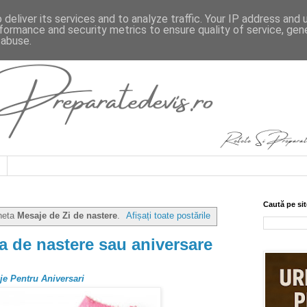
deliver its services and to analyze traffic. Your IP address and
formance and security metrics to ensure quality of service, ge
 abuse.
Caută pe sit
cheta
Mesaje de Zi de nastere
.
Afișați toate postările
a de nastere sau aniversare
aje Pentru Aniversari