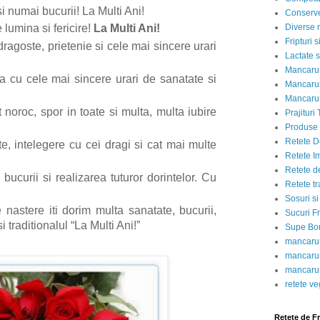
i numai bucurii! La Multi Ani!
Conserve
Diverse r
e lumina si fericire!
La Multi Ani!
Fripturi 
dragoste, prietenie si cele mai sincere urari
Lactate s
Mancarur
 cu cele mai sincere urari de sanatate si
Mancarur
Mancarur
t noroc, spor in toate si multa, multa iubire
Prajituri 
Produse d
Retete D
e, intelegere cu cei dragi si cat mai multe
Retete I
Retete d
 bucurii si realizarea tuturor dorintelor. Cu
Retete tr
Sosuri si
 nastere iti dorim multa sanatate, bucurii,
Sucuri Fr
i traditionalul “La Multi Ani!”
Supe Bor
mancarur
mancarur
mancarur
retete v
Retete de F