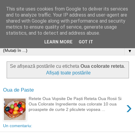
This site uses cookies from Google to deliver its services
and to analyze traffic. Your IP address and user-agent are
shared with Google along with performance and security
metrics to ensure quality of service, generate usage
statistics, and to detect and address abuse.
LEARN MORE
GOT IT
▼
Se afișează postările cu eticheta
Oua colorate reteta
.
Afișați toate postările
Oua de Paste
Retete Oua Vopsite De Paști Reteta Oua Rosii Si
›
Oua Colorate Ingrediente oua colorate 10 oua
proaspete de curte 2 pliculete vopsea ...
Un comentariu: