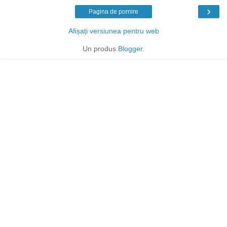
›
Pagina de pornire
Afișați versiunea pentru web
Un produs
Blogger
.