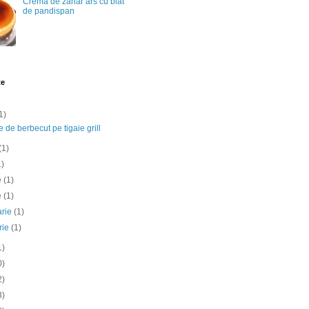
Crema de zahar ars cu blat
de pandispan
te
1)
e de berbecut pe tigaie grill
(1)
1)
ie
(1)
e
(1)
arie
(1)
rie
(1)
1)
0)
2)
3)