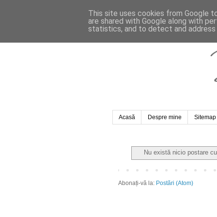
This site uses cookies from Google to 
are shared with Google along with per
statistics, and to detect and address
Acasă
Despre mine
Sitemap
Nu există nicio postare c
Abonați-vă la:
Postări (Atom)