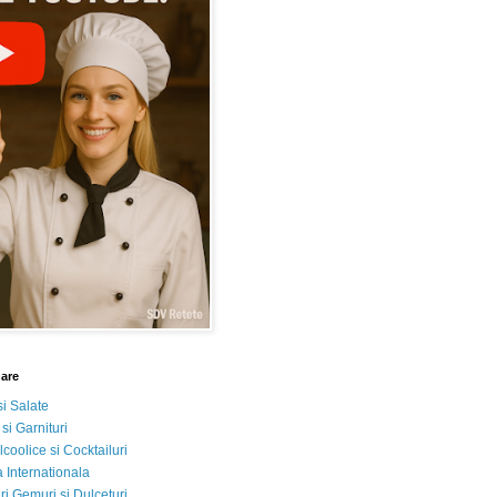
nare
si Salate
 si Garnituri
lcoolice si Cocktailuri
 Internationala
i Gemuri si Dulceturi