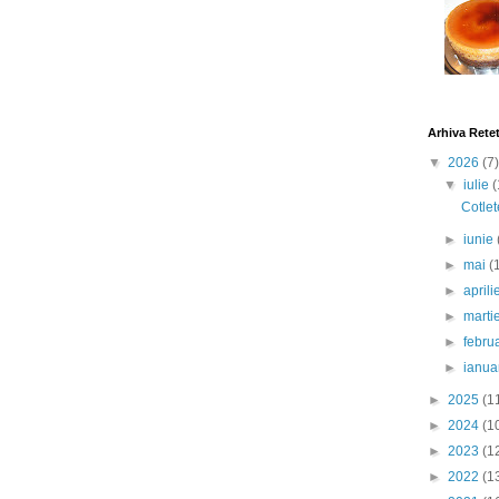
Arhiva Rete
▼
2026
(7)
▼
iulie
(
Cotlet
►
iunie
►
mai
(
►
april
►
marti
►
febru
►
ianua
►
2025
(1
►
2024
(1
►
2023
(1
►
2022
(1