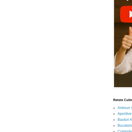
Retete Culi
Antreuri 
Aperitive
Bauturi A
Bucataria
Compotur