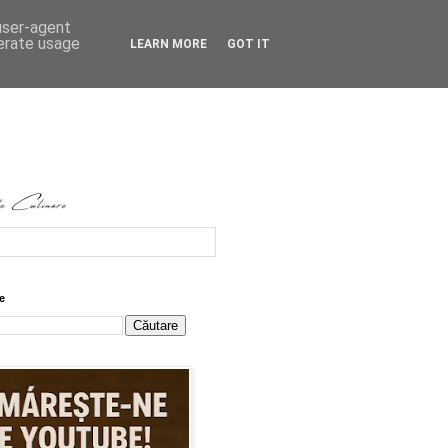
 user-agent
nerate usage
LEARN MORE
GOT IT
e