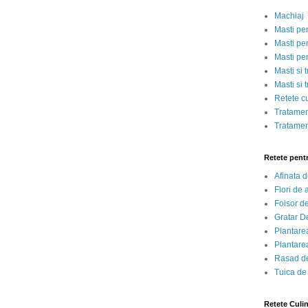
Machiaj
Masti pe
Masti pen
Masti pe
Masti si 
Masti si 
Retete c
Tratamen
Tratamen
Retete pent
Afinata 
Flori de
Foisor d
Gratar D
Plantarea
Plantarea
Rasad de
Tuica de
Retete Culi