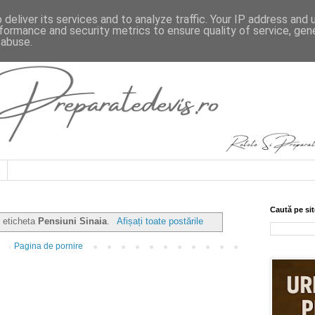
deliver its services and to analyze traffic. Your IP address and
formance and security metrics to ensure quality of service, ge
 abuse.
Caută pe sit
u eticheta
Pensiuni Sinaia
.
Afișați toate postările
Pagina de pornire