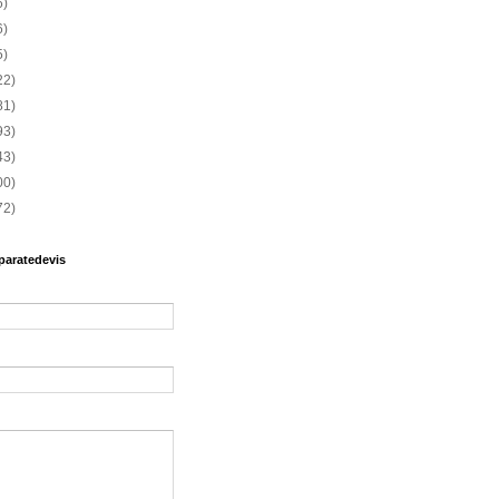
6)
6)
5)
22)
81)
93)
43)
00)
72)
paratedevis