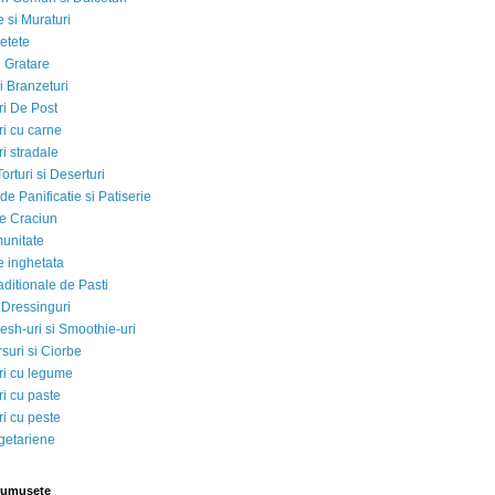
 si Muraturi
etete
si Gratare
i Branzeturi
i De Post
i cu carne
i stradale
Torturi si Deserturi
e Panificatie si Patiserie
e Craciun
munitate
e inghetata
aditionale de Pasti
 Dressinguri
esh-uri si Smoothie-uri
suri si Ciorbe
i cu legume
i cu paste
i cu peste
egetariene
rumusete