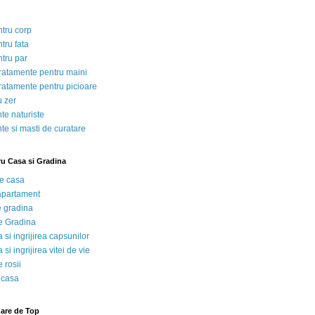
ntru corp
tru fata
ntru par
tratamente pentru maini
tratamente pentru picioare
u zer
te naturiste
te si masti de curatare
ru Casa si Gradina
de casa
 apartament
e gradina
e Gradina
 si ingrijirea capsunilor
 si ingrijirea vitei de vie
 rosii
 casa
nare de Top