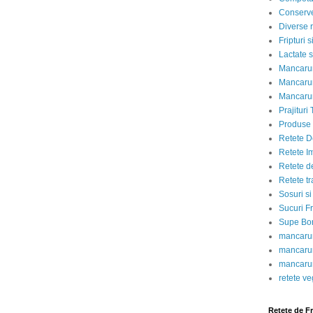
Conserve
Diverse r
Fripturi 
Lactate s
Mancarur
Mancarur
Mancarur
Prajituri 
Produse d
Retete D
Retete I
Retete d
Retete tr
Sosuri si
Sucuri Fr
Supe Bor
mancarur
mancarur
mancarur
retete v
Retete de F