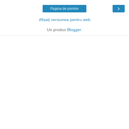
›
Pagina de pornire
Afișați versiunea pentru web
Un produs
Blogger
.