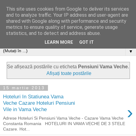
This site uses cookies from Google to deliver its services
and to analyze traffic. Your IP address and user-agent are
shared with Google along with performance and security
metrics to ensure quality of service, generate usage
statistics, and to detect and address abuse.
LEARN MORE
GOT IT
▼
Se afișează postările cu eticheta
Pensiuni Vama Veche
.
Afișați toate postările
15 martie 2013
Hoteluri In Statiunea Vama
Veche Cazare Hoteluri Pensiuni
›
Vile in Vama Veche
Adrese Hoteluri Si Pensiuni Vama Veche - Cazare Vama Veche
Constanta Romania HOTELURI IN VAMA VECHE DE 3 STELE
Cazare. Hot...