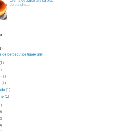
Crema de zahar ars cu blat
de pandispan
te
1)
e de berbecut pe tigaie grill
(1)
1)
ie
(1)
e
(1)
arie
(1)
rie
(1)
1)
0)
2)
3)