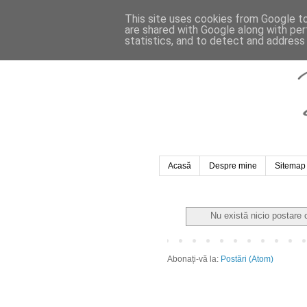
This site uses cookies from Google to 
are shared with Google along with per
statistics, and to detect and address
Acasă
Despre mine
Sitemap
Nu există nicio postare 
Abonați-vă la:
Postări (Atom)