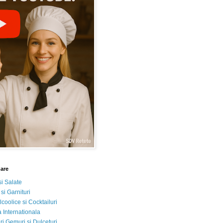
nare
si Salate
 si Garnituri
lcoolice si Cocktailuri
 Internationala
i Gemuri si Dulceturi