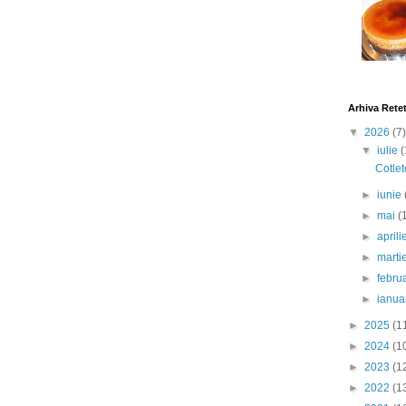
Arhiva Rete
▼
2026
(7)
▼
iulie
(
Cotlet
►
iunie
►
mai
(
►
april
►
marti
►
febru
►
ianua
►
2025
(1
►
2024
(1
►
2023
(1
►
2022
(1