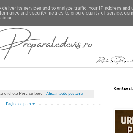
deliver its services and to analyze traffic. Your IP address and
formance and security metrics to ensure quality of service, ge
 abuse.
Caută pe sit
cu eticheta
Porc cu bere
.
Afișați toate postările
Pagina de pornire