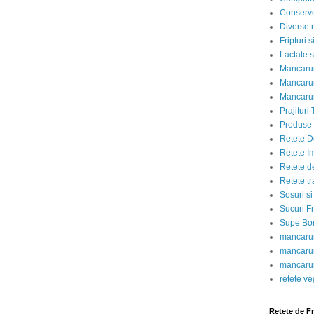
Conserve
Diverse r
Fripturi 
Lactate s
Mancarur
Mancarur
Mancarur
Prajituri 
Produse d
Retete D
Retete I
Retete d
Retete tr
Sosuri si
Sucuri Fr
Supe Bor
mancarur
mancarur
mancarur
retete v
Retete de F