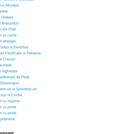
 si Muraturi
etete
si Gratare
i Branzeturi
i De Post
i cu carne
i stradale
Torturi si Deserturi
e Panificatie si Patiserie
e Craciun
munitate
e inghetata
aditionale de Pasti
 Dressinguri
esh-uri si Smoothie-uri
suri si Ciorbe
i cu legume
i cu paste
i cu peste
egetariene
rumusete