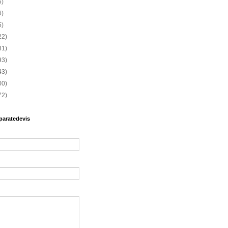
6)
6)
5)
22)
81)
93)
43)
00)
72)
paratedevis