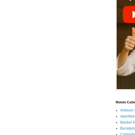
Retete Culi
Antreuri 
Aperitive
Bauturi A
Bucataria
Compotur