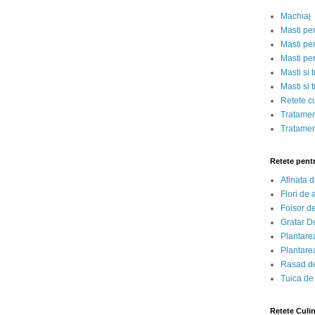
Machiaj
Masti pe
Masti pen
Masti pe
Masti si 
Masti si 
Retete c
Tratamen
Tratamen
Retete pent
Afinata 
Flori de
Foisor d
Gratar D
Plantarea
Plantarea
Rasad de
Tuica de
Retete Culi