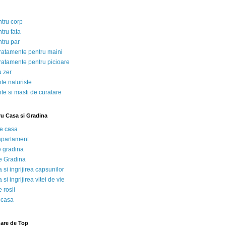
ntru corp
tru fata
ntru par
tratamente pentru maini
tratamente pentru picioare
u zer
te naturiste
te si masti de curatare
ru Casa si Gradina
de casa
 apartament
e gradina
e Gradina
 si ingrijirea capsunilor
 si ingrijirea vitei de vie
 rosii
 casa
nare de Top