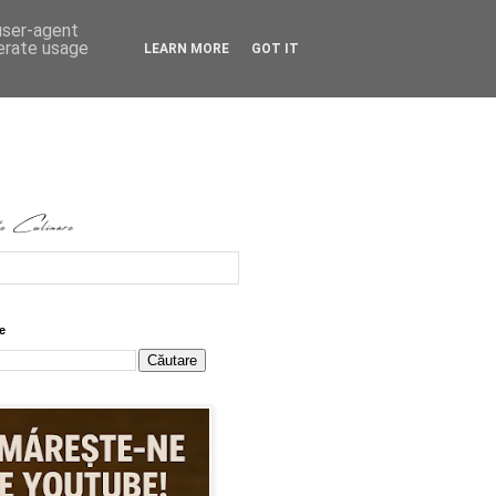
 user-agent
nerate usage
LEARN MORE
GOT IT
e