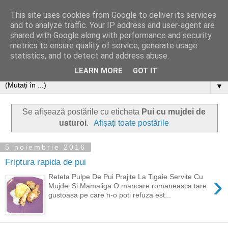
This site uses cookies from Google to deliver its services
and to analyze traffic. Your IP address and user-agent are
shared with Google along with performance and security
metrics to ensure quality of service, generate usage
statistics, and to detect and address abuse.
LEARN MORE
GOT IT
▼
Se afișează postările cu eticheta
Pui cu mujdei de
usturoi
.
Afișați toate postările
5 noiembrie 2016
Friptura rapida de pui
›
Reteta Pulpe De Pui Prajite La Tigaie Servite Cu
Mujdei Si Mamaliga O mancare romaneasca tare
gustoasa pe care n-o poti refuza est...