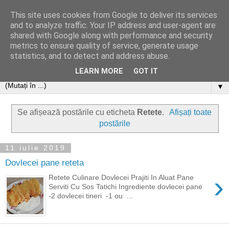
This site uses cookies from Google to deliver its services
and to analyze traffic. Your IP address and user-agent are
shared with Google along with performance and security
metrics to ensure quality of service, generate usage
statistics, and to detect and address abuse.
LEARN MORE
GOT IT
▼
Se afișează postările cu eticheta
Retete
.
Afișați toate
postările
11 iulie 2019
Dovlecei pane reteta
›
Retete Culinare Dovlecei Prajiti In Aluat Pane
Serviti Cu Sos Tatichi Ingrediente dovlecei pane
-2 dovlecei tineri -1 ou ...