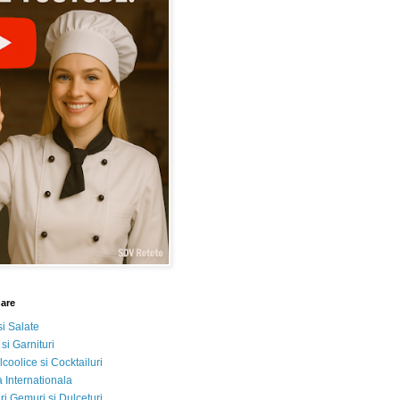
nare
si Salate
 si Garnituri
lcoolice si Cocktailuri
 Internationala
i Gemuri si Dulceturi