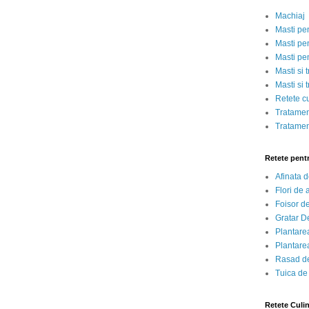
Machiaj
Masti pe
Masti pen
Masti pe
Masti si 
Masti si 
Retete c
Tratamen
Tratamen
Retete pent
Afinata 
Flori de
Foisor d
Gratar D
Plantarea
Plantarea
Rasad de
Tuica de
Retete Culi