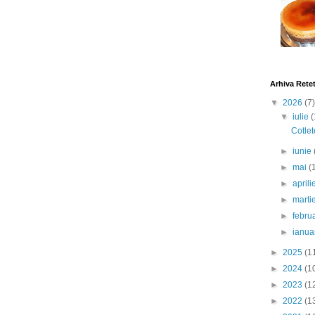
Arhiva Rete
▼
2026
(7)
▼
iulie
(
Cotlet
►
iunie
►
mai
(
►
april
►
marti
►
febru
►
ianua
►
2025
(1
►
2024
(1
►
2023
(1
►
2022
(1