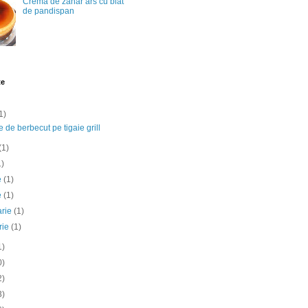
Crema de zahar ars cu blat
de pandispan
te
1)
e de berbecut pe tigaie grill
(1)
1)
ie
(1)
e
(1)
arie
(1)
rie
(1)
1)
0)
2)
3)