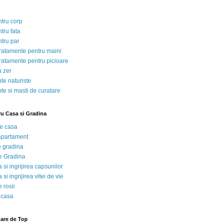
ntru corp
tru fata
ntru par
tratamente pentru maini
tratamente pentru picioare
u zer
te naturiste
te si masti de curatare
ru Casa si Gradina
de casa
 apartament
e gradina
e Gradina
 si ingrijirea capsunilor
 si ingrijirea vitei de vie
 rosii
 casa
nare de Top