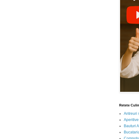
Retete Culi
Antreuri 
Aperitive
Bauturi A
Bucataria
Compotur