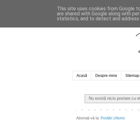
This site uses cookies from Google to 
are shared with Google along with per
statistics, and to detect and address
Acasă
Despre mine
Sitemap
Nu există nicio postare cu e
Abonați-vă la:
Postări (Atom)