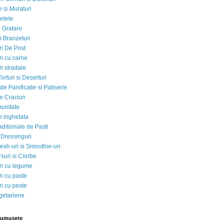
 si Muraturi
etete
si Gratare
i Branzeturi
i De Post
i cu carne
i stradale
Torturi si Deserturi
e Panificatie si Patiserie
e Craciun
munitate
e inghetata
aditionale de Pasti
 Dressinguri
esh-uri si Smoothie-uri
suri si Ciorbe
i cu legume
i cu paste
i cu peste
egetariene
rumusete