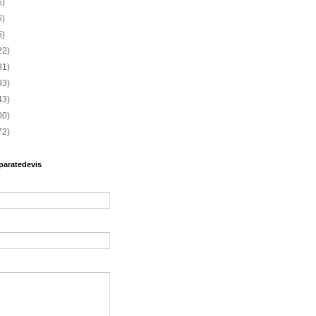
6)
6)
5)
22)
81)
93)
43)
00)
72)
paratedevis