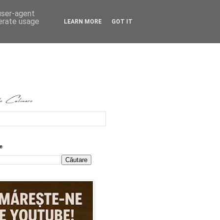
 user-agent
nerate usage
LEARN MORE
GOT IT
e