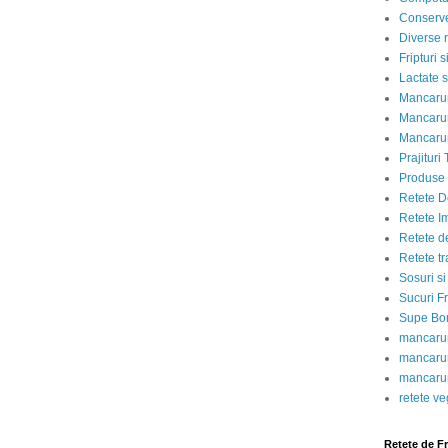
Conserve
Diverse r
Fripturi 
Lactate s
Mancarur
Mancarur
Mancarur
Prajituri 
Produse d
Retete D
Retete I
Retete d
Retete tr
Sosuri si
Sucuri Fr
Supe Bor
mancarur
mancarur
mancarur
retete v
Retete de F