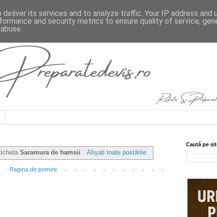
deliver its services and to analyze traffic. Your IP address and
formance and security metrics to ensure quality of service, ge
 abuse.
Caută pe sit
ticheta
Saramura de hamsii
.
Afișați toate postările
Pagina de pornire