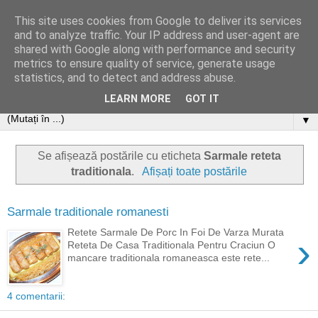
This site uses cookies from Google to deliver its services
and to analyze traffic. Your IP address and user-agent are
shared with Google along with performance and security
metrics to ensure quality of service, generate usage
statistics, and to detect and address abuse.
LEARN MORE
GOT IT
▼
Se afișează postările cu eticheta
Sarmale reteta
traditionala
.
Afișați toate postările
Sarmale traditionale romanesti
Retete Sarmale De Porc In Foi De Varza Murata
›
Reteta De Casa Traditionala Pentru Craciun O
mancare traditionala romaneasca este rete...
4 comentarii: