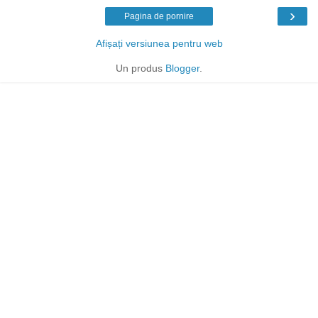
›
Pagina de pornire
Afișați versiunea pentru web
Un produs
Blogger
.