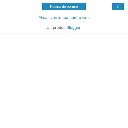
›
Pagina de pornire
Afișați versiunea pentru web
Un produs
Blogger
.