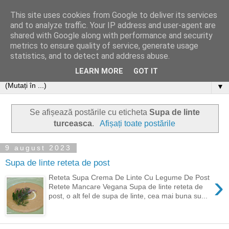
This site uses cookies from Google to deliver its services
and to analyze traffic. Your IP address and user-agent are
shared with Google along with performance and security
metrics to ensure quality of service, generate usage
statistics, and to detect and address abuse.
LEARN MORE
GOT IT
▼
Se afișează postările cu eticheta
Supa de linte
turceasca
.
Afișați toate postările
9 august 2023
Supa de linte reteta de post
›
Reteta Supa Crema De Linte Cu Legume De Post
Retete Mancare Vegana Supa de linte reteta de
post, o alt fel de supa de linte, cea mai buna su...