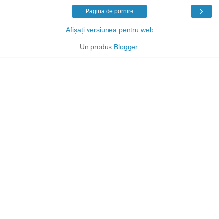
›
Pagina de pornire
Afișați versiunea pentru web
Un produs
Blogger
.