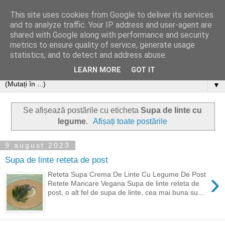
This site uses cookies from Google to deliver its services
and to analyze traffic. Your IP address and user-agent are
shared with Google along with performance and security
metrics to ensure quality of service, generate usage
statistics, and to detect and address abuse.
LEARN MORE
GOT IT
▼
Se afișează postările cu eticheta
Supa de linte cu
legume
.
Afișați toate postările
9 august 2023
Supa de linte reteta de post
›
Reteta Supa Crema De Linte Cu Legume De Post
Retete Mancare Vegana Supa de linte reteta de
post, o alt fel de supa de linte, cea mai buna su...