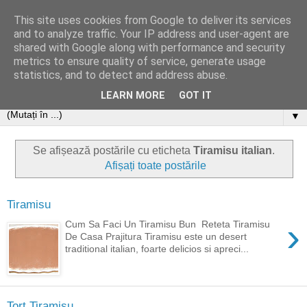
This site uses cookies from Google to deliver its services
and to analyze traffic. Your IP address and user-agent are
shared with Google along with performance and security
metrics to ensure quality of service, generate usage
statistics, and to detect and address abuse.
LEARN MORE
GOT IT
▼
Se afișează postările cu eticheta
Tiramisu italian
.
Afișați toate postările
Tiramisu
›
Cum Sa Faci Un Tiramisu Bun Reteta Tiramisu
De Casa Prajitura Tiramisu este un desert
traditional italian, foarte delicios si apreci...
Tort Tiramisu