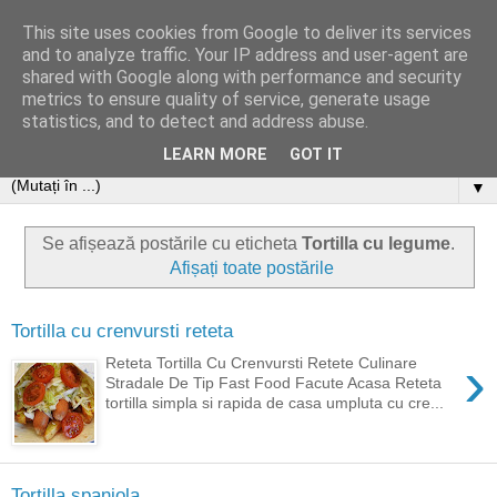
This site uses cookies from Google to deliver its services
and to analyze traffic. Your IP address and user-agent are
shared with Google along with performance and security
metrics to ensure quality of service, generate usage
statistics, and to detect and address abuse.
LEARN MORE
GOT IT
▼
Se afișează postările cu eticheta
Tortilla cu legume
.
Afișați toate postările
Tortilla cu crenvursti reteta
›
Reteta Tortilla Cu Crenvursti Retete Culinare
Stradale De Tip Fast Food Facute Acasa Reteta
tortilla simpla si rapida de casa umpluta cu cre...
Tortilla spaniola