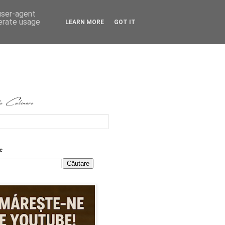
 user-agent
nerate usage
LEARN MORE
GOT IT
e