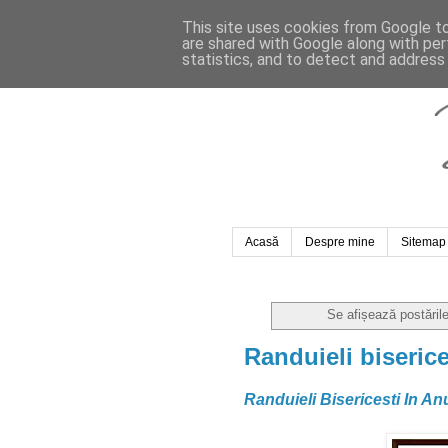
This site uses cookies from Google to 
are shared with Google along with per
statistics, and to detect and address
Acasă
Despre mine
Sitemap
Se afișează postăril
Randuieli biserice
Randuieli Bisericesti In An