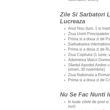
Zile Si Sarbatori 
Lucreaza
Anul Nou (luni, 1 si mart
Ziua Unirii Principatelo
Prima si a doua zi de Pas
Sarbatoarea internationa
Prima si a doua zi de Ru
Ziua Copilului (1 iunie, v
Adormirea Maicii Domnul
Sfantul Apostol Andrei c
(vineri, 30 noiembrie)
Ziua Nationala a Roman
Prima si a doua zi de Cr
Nu Se Fac Nunti 
In toate zilele de post s
sus)