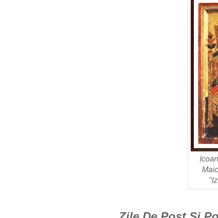
Icoa
Maic
"I
Zile De Post Si P