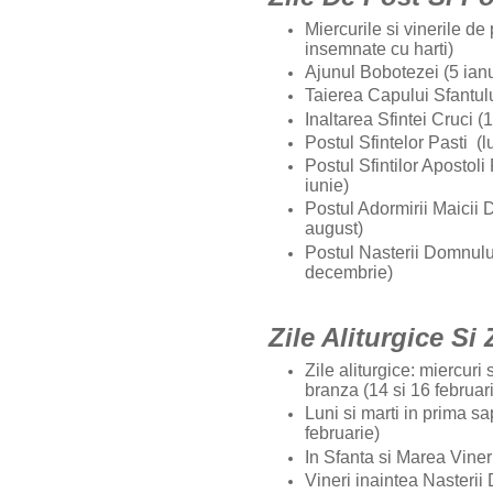
Miercurile si vinerile de
insemnate cu harti)
Ajunul Bobotezei (5 ianu
Taierea Capului Sfantulu
Inaltarea Sfintei Cruci (
Postul Sfintelor Pasti (l
Postul Sfintilor Apostoli 
iunie)
Postul Adormirii Maicii 
august)
Postul Nasterii Domnului
decembrie)
Zile Aliturgice Si
Zile aliturgice: miercuri
branza (14 si 16 februar
Luni si marti in prima s
februarie)
In Sfanta si Marea Vineri
Vineri inaintea Nasteri