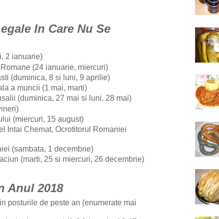
Legale In Care Nu Se
i, 2 ianuarie)
r Romane (24 ianuarie, miercuri)
ti (duminica, 8 si luni, 9 aprilie)
la a muncii (1 mai, marti)
salii (duminica, 27 mai si luni, 28 mai)
ineri)
ui (miercuri, 15 august)
el Intai Chemat, Ocrotitorul Romaniei
iei (sambata, 1 decembrie)
aciun (marti, 25 si miercuri, 26 decembrie)
In Anul 2018
i in posturile de peste an (enumerate mai