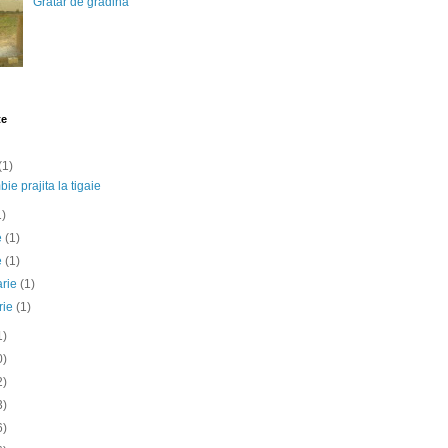
Gratar de gradina
te
(1)
ie prajita la tigaie
1)
ie
(1)
e
(1)
arie
(1)
rie
(1)
1)
0)
2)
3)
6)