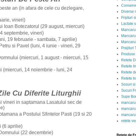
Conserve
 peste an (in afara de cele cu dezlegare,
Diverse r
Fripturi 
arie, vineri)
Lactate s
i Ioan Botezatorul (29 august, miercuri)
Mancarur
14 septembrie, vineri)
Mancarur
uni, 19 februarie - sambata, 7 aprilie)
Mancarur
Petru si Pavel (luni, 4 iunie - vineri, 29
Prajituri 
Produse d
Domnului (miercuri, 1 august - miercuri, 15
Retete D
Retete I
 (miercuri, 14 noiembrie - luni, 24
Retete d
Retete tr
Sosuri si
Sucuri Fr
 Zile Cu Diferite Liturghii
Supe Bor
 si vineri in saptamana Lasatului sec de
mancarur
ie)
mancarur
aptamana a Postului Sfintelor Pasti (19 si 20
mancarur
retete v
 (6 aprilie)
i Domnului (22 decembrie)
Retete de F