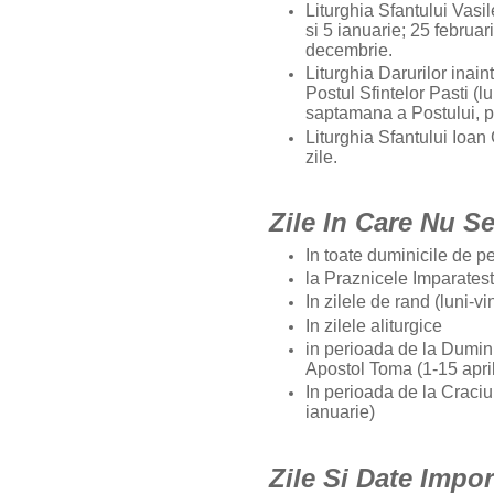
Liturghia Sfantului Vasi
si 5 ianuarie; 25 februari
decembrie.
Liturghia Darurilor inain
Postul Sfintelor Pasti (l
saptamana a Postului, pa
Liturghia Sfantului Ioan
zile.
Zile In Care Nu S
In toate duminicile de p
la Praznicele Imparates
In zilele de rand (luni-v
In zilele aliturgice
in perioada de la Dumini
Apostol Toma (1-15 april
In perioada de la Craci
ianuarie)
Zile Si Date Impo