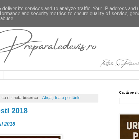
deliver its services and to analyze traffic. Your IP address and
formance and security metrics to ensure quality of service, ge
 abuse.
Caută pe sit
e cu eticheta
biserica
.
Afișați toate postările
sti 2018
ul 2018