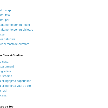
ntru corp
tru fata
ntru par
tratamente pentru maini
tratamente pentru picioare
u zer
te naturiste
te si masti de curatare
ru Casa si Gradina
de casa
 apartament
e gradina
e Gradina
 si ingrijirea capsunilor
 si ingrijirea vitei de vie
 rosii
 casa
nare de Top