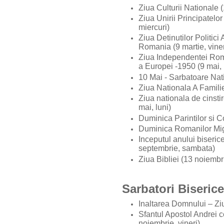
Ziua Culturii Nationale (
Ziua Unirii Principatelo
miercuri)
Ziua Detinutilor Politic
Romania (9 martie, vine
Ziua Independentei Roman
a Europei -1950 (9 mai,
10 Mai - Sarbatoare Nati
Ziua Nationala A Famili
Ziua nationala de cinstir
mai, luni)
Duminica Parintilor si C
Duminica Romanilor Mig
Inceputul anului biseric
septembrie, sambata)
Ziua Bibliei (13 noiembr
Sarbatori Biseric
Inaltarea Domnului – Ziu
Sfantul Apostol Andrei c
noiembrie, vineri)