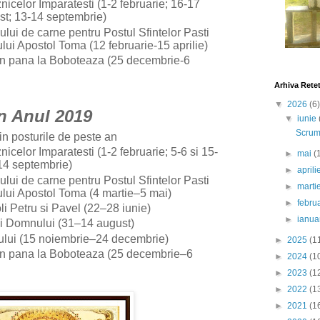
aznicelor Imparatesti (1-2 februarie; 16-17
st; 13-14 septembrie)
ului de carne pentru Postul Sfintelor Pasti
lui Apostol Toma (12 februarie-15 aprilie)
un pana la Boboteaza (25 decembrie-6
Arhiva Rete
▼
2026
(6)
In Anul 2019
▼
iunie
Scrumb
i in posturile de peste an
znicelor Imparatesti (1-2 februarie; 5-6 si 15-
►
mai
(
-14 septembrie)
►
april
ului de carne pentru Postul Sfintelor Pasti
►
marti
lui Apostol Toma (4 martie–5 mai)
►
febru
oli Petru si Pavel (22–28 iunie)
►
ianua
cii Domnului (31–14 august)
nului (15 noiembrie–24 decembrie)
►
2025
(1
iun pana la Boboteaza (25 decembrie–6
►
2024
(1
►
2023
(1
►
2022
(1
►
2021
(1