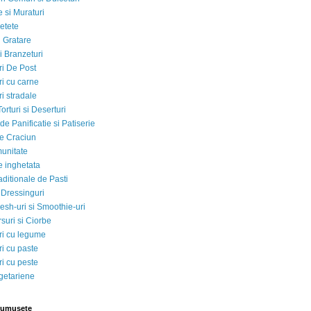
 si Muraturi
etete
si Gratare
i Branzeturi
i De Post
i cu carne
i stradale
Torturi si Deserturi
e Panificatie si Patiserie
e Craciun
munitate
e inghetata
aditionale de Pasti
 Dressinguri
esh-uri si Smoothie-uri
suri si Ciorbe
i cu legume
i cu paste
i cu peste
egetariene
rumusete