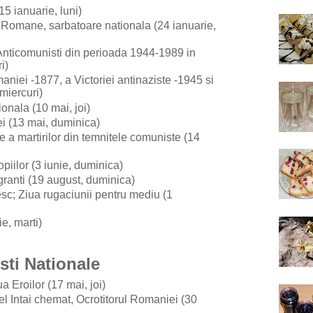
15 ianuarie, luni)
r Romane, sarbatoare nationala (24 ianuarie,
i Anticomunisti din perioada 1944-1989 in
ri)
iei -1877, a Victoriei antinaziste -1945 si
 miercuri)
onala (10 mai, joi)
ei (13 mai, duminica)
e a martirilor din temnitele comuniste (14
opiilor (3 iunie, duminica)
ranti (19 august, duminica)
esc; Ziua rugaciunii pentru mediu (1
ie, marti)
esti Nationale
a Eroilor (17 mai, joi)
el Intai chemat, Ocrotitorul Romaniei (30