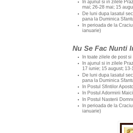
In ajunul si in zilele Pr
mai; 26-28 mai; 15 augu
De luni dupa lasatul sec
pana la Duminica Sfantu
In perioada de la Craci
ianuarie)
Nu Se Fac Nunti 
In toate zilele de post s
In ajunul si in zilele Pra
17 iunie; 15 august; 13
De luni dupa lasatul sec
pana la Duminica Sfantu
In Postul Sfintilor Apost
In Postul Adormirii Mai
In Postul Nasterii Dom
In perioada de la Crac
ianuarie)