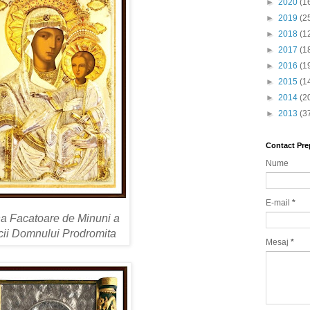
►
2020
(1
►
2019
(2
►
2018
(1
►
2017
(1
►
2016
(1
►
2015
(1
►
2014
(2
►
2013
(3
Contact Pre
Nume
E-mail
*
a Facatoare de Minuni a
cii Domnului Prodromita
Mesaj
*