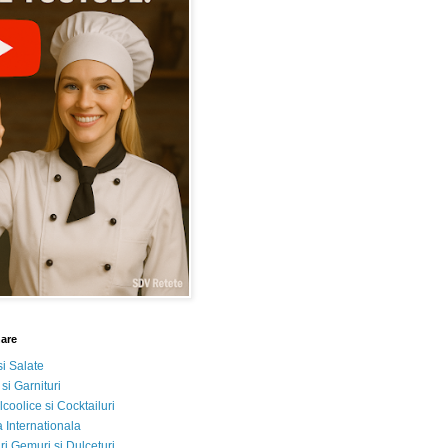
nare
si Salate
 si Garnituri
lcoolice si Cocktailuri
 Internationala
i Gemuri si Dulceturi