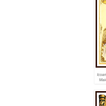
Icoan
Mai