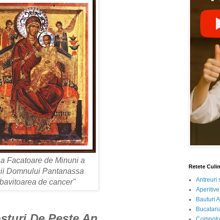
na Facatoare de Minuni
a
Retete Culi
ii Domnului Pantanassa
Antreuri 
zbavitoarea de cancer"
Aperitive
Bauturi A
Bucataria
osturi De Peste An
Compotur