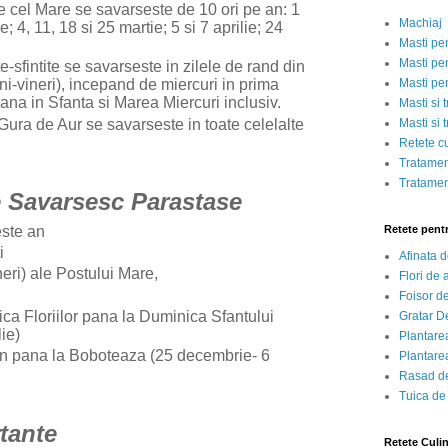
le cel Mare se savarseste de 10 ori pe an: 1
Machiaj
e; 4, 11, 18 si 25 martie; 5 si 7 aprilie; 24
Masti pe
Masti pen
te-sfintite se savarseste in zilele de rand din
Masti pe
uni-vineri), incepand de miercuri in prima
na in Sfanta si Marea Miercuri inclusiv.
Masti si 
 Gura de Aur se savarseste in toate celelalte
Masti si 
Retete c
Tratamen
Tratamen
e Savarsesc Parastase
este an
Retete pent
ti
Afinata 
ineri) ale Postului Mare,
Flori de
Foisor d
ca Floriilor pana la Duminica Sfantului
Gratar D
ie)
Plantarea
un pana la Boboteaza (25 decembrie- 6
Plantarea
Rasad de
Tuica de
rtante
Retete Culi