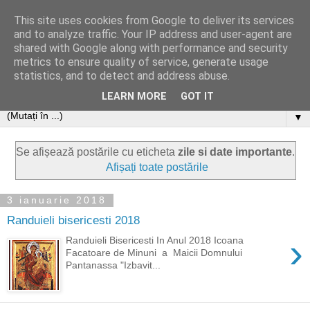
This site uses cookies from Google to deliver its services
and to analyze traffic. Your IP address and user-agent are
shared with Google along with performance and security
metrics to ensure quality of service, generate usage
statistics, and to detect and address abuse.
LEARN MORE
GOT IT
▼
Se afișează postările cu eticheta
zile si date importante
.
Afișați toate postările
3 ianuarie 2018
Randuieli bisericesti 2018
›
Randuieli Bisericesti In Anul 2018 Icoana
Facatoare de Minuni a Maicii Domnului
Pantanassa "Izbavit...