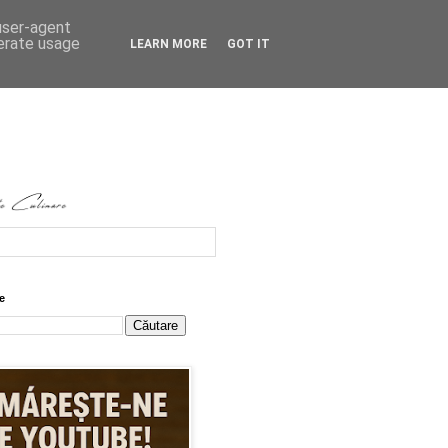
 user-agent
nerate usage
LEARN MORE
GOT IT
e