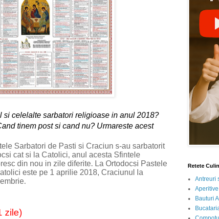
si celelalte sarbatori religioase in anul 2018?
 Cand tinem post si cand nu? Urmareste acest
tele Sarbatori de Pasti si Craciun s-au sarbatorit
csi cat si la Catolici, anul acesta Sfintele
resc din nou in zile diferite. La Ortodocsi Pastele
Retete Culi
catolici este pe 1 aprilie 2018, Craciunul la
Antreuri 
cembrie.
Aperitive
Bauturi A
Bucataria
zile)
Compotur