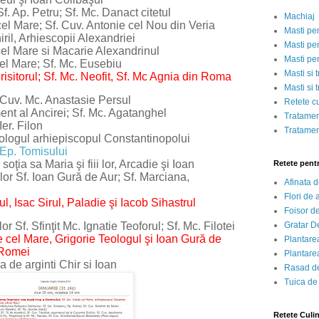
Ap. Petru; Sf. Mc. Danact citetul
Machiaj
 Mare; Sf. Cuv. Antonie cel Nou din Veria
Masti pe
il, Arhiescopii Alexandriei
Masti pen
 Mare si Macarie Alexandrinul
Masti pe
l Mare; Sf. Mc. Eusebiu
Masti si 
orul; Sf. Mc. Neofit, Sf. Mc Agnia din Roma
Masti si 
Cuv. Mc. Anastasie Persul
Retete c
t al Ancirei; Sf. Mc. Agatanghel
Tratamen
r. Filon
Tratamen
eologul
arhiepiscopul Constantinopolui
, Ep. Tomisului
a sa Maria şi fiii lor, Arcadie şi Ioan
Retete pent
Sf. Ioan Gură de Aur; Sf. Marciana,
Afinata 
Flori de
Isac Sirul, Paladie şi Iacob Sihastrul
Foisor d
Gratar D
 Sfinţit Mc. Ignatie Teoforul; Sf. Mc. Filotei
 cel Mare, Grigorie Teologul şi Ioan Gură de
Plantarea
. Romei
Plantarea
e arginti Chir si Ioan
Rasad de
Tuica de
Retete Culi