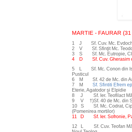
MARTIE - FAURAR (31 z
1 J Sf. Cuv. Mc. Evdochia
2 V Sf. Sfinţit Mc. Teodot;
3 S Sf. Mc. Eutropie, Cleon
4 D Sf. Cuv. Gherasim de la
5 L Sf. Mc. Conon din Isau
Pusticul
6 M Sf. 42 de Mc. din Amor
7 M
Sf. Sfintiti Efrem 
Eterie, Agatodor şi Elpidie
8 J Sf. Ier. Teofilact Mărt
9 V †)Sf. 40 de Mc. din S
10 S Sf. Mc. Codrat, Cipria
(Pomenirea mortilor)
11 D Sf. Ier. Sofronie, Pat
12 L Sf. Cuv. Teofan Mărt.;
Noul Teolog