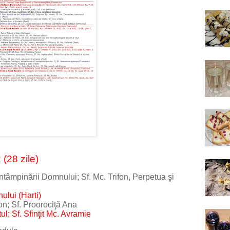
28 zile)
mpinării Domnului; Sf. Mc. Trifon, Perpetua şi
ui (Harti)
; Sf. Proorociţă Ana
 Sf. Sfinţit Mc. Avramie