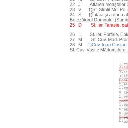
22 J Aflarea moaştelor Sf.
23 V †)Sf. Sfintit Mc. Poli
24 S †)Întâia şi a doua afla
Botezătorul Domnului (Samba
25 D Sf. Ier. Tarasie, patr
26 L Sf. Ier. Porfirie, Epi
27 M Sf. Cuv. Mărt. Proco
28 M
†)Cuv. Ioan Casia
Sf. Cuv. Vasile Mărturisitorul.