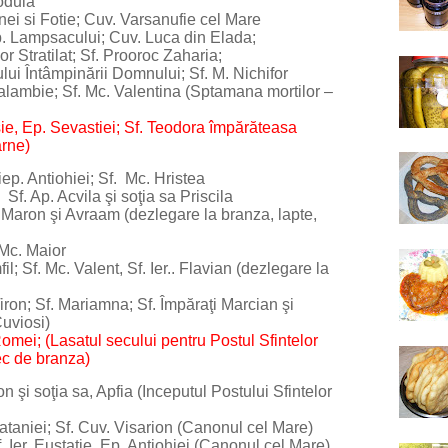
odula
 si Fotie; Cuv. Varsanufie cel Mare
 Lampsacului; Cuv. Luca din Elada;
tratilat; Sf. Prooroc Zaharia;
ntâmpinării Domnului; Sf. M. Nichifor
lambie; Sf. Mc. Valentina (Sptamana mortilor –
, Ep. Sevastiei; Sf. Teodora împărăteasa
arne)
p. Antiohiei; Sf. Mc. Hristea
 Ap. Acvila şi soţia sa Priscila
ron şi Avraam (dezlegare la branza, lapte,
Mc. Maior
Sf. Mc. Valent, Sf. Ier.. Flavian (dezlegare la
n; Sf. Mariamna; Sf. Împăraţi Marcian şi
Cuviosi)
ei; (Lasatul secului pentru Postul Sfintelor
ec de branza)
şi soţia sa, Apfia (Inceputul Postului Sfintelor
aniei; Sf. Cuv. Visarion (Canonul cel Mare)
er. Eustatie, Ep. Antiohiei (Canonul cel Mare)