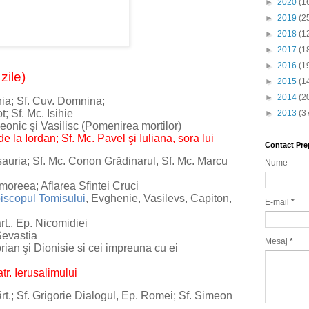
►
2020
(1
►
2019
(2
►
2018
(1
►
2017
(1
►
2016
(1
ile)
►
2015
(1
►
2014
(2
; Sf. Cuv. Domnina;
 Sf. Mc. Isihie
►
2013
(3
ic şi Vasilisc (Pomenirea mortilor)
 Iordan; Sf. Mc. Pavel şi Iuliana, sora lui
Contact Pre
ria; Sf. Mc. Conon Grădinarul, Sf. Mc. Marcu
Nume
eea; Aflarea Sfintei Cruci
episcopul Tomisului
, Evghenie, Vasilevs, Capiton,
E-mail
*
., Ep. Nicomidiei
evastia
Mesaj
*
n şi Dionisie si cei impreuna cu ei
r. Ierusalimului
 Sf. Grigorie Dialogul, Ep. Romei; Sf. Simeon