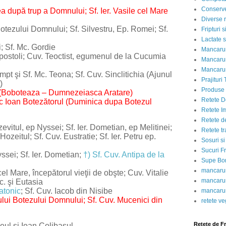
Conserve
după trup a Domnului; Sf. Ier. Vasile cel Mare
Diverse r
zului Domnului; Sf. Silvestru, Ep. Romei; Sf.
Fripturi 
Lactate s
Sf. Mc. Gordie
Mancarur
toli; Cuv. Teoctist, egumenul de la Cucumia
Mancarur
Mancarur
 şi Sf. Mc. Teona; Sf. Cuv. Sinclitichia (Ajunul
Prajituri 
)
Produse d
Boboteaza – Dumnezeiasca Aratare)
Retete D
Ioan Botezătorul (Duminica dupa Botezul
Retete I
Retete d
l, ep Nyssei; Sf. Ier. Dometian, ep Melitinei;
Retete tr
tul; Sf. Cuv. Eustratie; Sf. Ier. Petru ep.
Sosuri si
Sucuri Fr
ei; Sf. Ier. Dometian;
†) Sf. Cuv. Antipa de la
Supe Bor
mancarur
 Mare, începătorul vieţii de obşte; Cuv. Vitalie
mancarur
 şi Eutasia
ratonic
;
Sf.
Cuv. Iacob din Nisibe
mancarur
i Botezului Domnului;
Sf. Cuv. Mucenici din
retete v
Retete de F
l şi Ioan Colibaşul