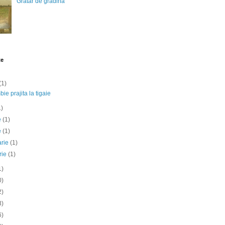
Gratar de gradina
te
(1)
ie prajita la tigaie
1)
ie
(1)
e
(1)
arie
(1)
rie
(1)
1)
0)
2)
3)
6)