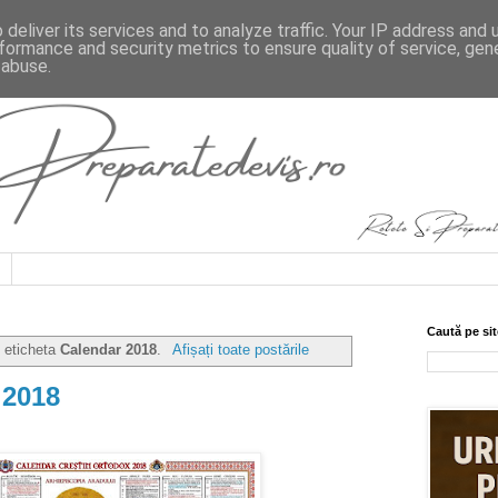
deliver its services and to analyze traffic. Your IP address and
formance and security metrics to ensure quality of service, ge
 abuse.
Caută pe sit
u eticheta
Calendar 2018
.
Afișați toate postările
 2018