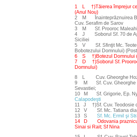
1 L †)Tăierea împrejur cea 
(Anul Nou)
2 M Înainteprăznuirea Bote
Cuv. Serafim de Sarov
3 M Sf. Prooroc Maleahi; 
4 J Soborul Sf. 70 de Apos
Siciliei
5 V Sf. Sfinţit Mc. Teotempt
Bobotezului Domnului) (Post
6 S †)Botezul Domnului (
7 D †)Soborul Sf. Prooroc 
Domnului)
8 L Cuv. Gheorghe Hozevitu
9 M Sf. Cuv. Gheorghe Hozei
Sevastiei;
10 M Sf. Grigorie, Ep. Nyss
Calapodeşti
11 J †)Sf. Cuv. Teodosie cel
12 V Sf. Mc. Tatiana diac.
13 S
Sf. Mc. Ermil şi St
14 D Odovania prazniculu
Sinai si Rait; Sf Nina
15 L Sf. Cuv. Pavel Tebeu