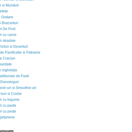
 si Muraturi
etete
si Gratare
i Branzeturi
i De Post
i cu carne
i stradale
Torturi si Deserturi
e Panificatie si Patiserie
e Craciun
munitate
e inghetata
aditionale de Pasti
 Dressinguri
esh-uri si Smoothie-uri
suri si Ciorbe
i cu legume
i cu paste
i cu peste
egetariene
rumusete