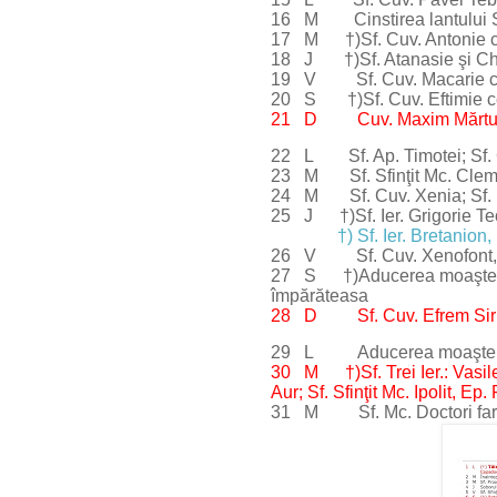
16 M Cinstirea lantului Sf. 
17 M †)Sf. Cuv. Antonie cel
18 J †)Sf. Atanasie şi Chir
19 V Sf. Cuv. Macarie cel
20 S †)Sf. Cuv. Eftimie ce
21 D Cuv. Maxim Mărturisit
22 L Sf. Ap. Timotei; Sf. 
23 M Sf. Sfinţit Mc. Clemen
24 M Sf. Cuv. Xenia; Sf. Ie
25 J †)Sf. Ier. Grigorie T
†) Sf. Ier. Bretanion
26 V Sf. Cuv. Xenofont, soţi
27 S †)Aducerea moaştelor 
împărăteasa
28 D Sf. Cuv. Efrem Sirul, 
29 L Aducerea moaştelor Sf.
30 M †)Sf. Trei Ier.: Vasile
Aur; Sf. Sfinţit Mc. Ipolit, Ep
31 M Sf. Mc. Doctori fara d