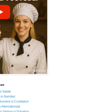
nare
si Salate
 si Garnituri
lcoolice si Cocktailuri
 Internationala
i Gemuri si Dulceturi