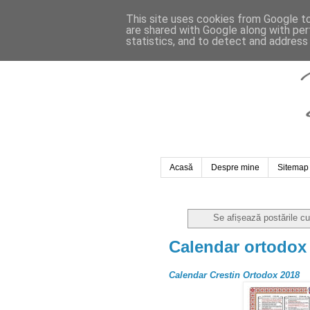
This site uses cookies from Google to 
are shared with Google along with per
statistics, and to detect and address
Acasă
Despre mine
Sitemap
Se afișează postările c
Calendar ortodox
Calendar Crestin Ortodox 2018