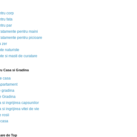
ntru corp
tru fata
ntru par
tratamente pentru maini
tratamente pentru picioare
u zer
te naturiste
te si masti de curatare
ru Casa si Gradina
de casa
 apartament
e gradina
e Gradina
 si ingrijirea capsunilor
 si ingrijirea vitei de vie
 rosii
 casa
nare de Top