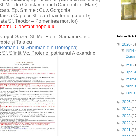
 Mc. din Constantinopol (Canonul cel Mare)
carp, Ep. Smirnei; Cuv. Gorgonia
re a Capului Sf. Ioan Înaintemergătorul şi
ta Sf. Teodor – Pomenirea mortilor)
iarhul Constantinopolului
scopul Gazei; Sf. Mc. Fotini Samarineanca
Arhiva Rete
pie şi Talaleu
▼
2026
(6)
n Romanul şi Gherman din Dobrogea
;
▼
iunie
; Sf. Sfinţit Mc. Proterie, patriarhul Alexandriei
Scrumb
►
mai
(
►
april
►
marti
►
febru
►
ianua
►
2025
(1
►
2024
(1
►
2023
(1
►
2022
(1
►
2021
(1