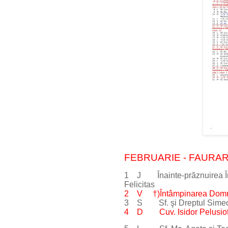
FEBRUARIE - FAURAR (
1 J Înainte-prăznuirea Întâ
Felicitas
2 V †)Întâmpinarea Domnul
3 S Sf. şi Dreptul Simeon
4 D Cuv. Isidor Pelusiotul;