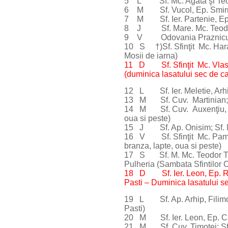
5 L Sf. Mc. Agata şi Te
6 M Sf. Vucol, Ep. Smirnei
7 M Sf. Ier. Partenie, Ep.
8 J Sf. Mare. Mc. Teodor S
9 V Odovania Praznicului Î
10 S †)Sf. Sfinţit Mc. Hara
Mosii de iarna)
11 D Sf. Sfinţit Mc. Vlasie
(duminica lasatului sec de c
12 L Sf. Ier. Meletie, Arhie
13 M Sf. Cuv. Martinian; Sf.
14 M Sf. Cuv. Auxenţiu, Ma
oua si peste)
15 J Sf. Ap. Onisim; Sf. 
16 V Sf. Sfinţit Mc. Pamfil; 
branza, lapte, oua si peste)
17 S Sf. M. Mc. Teodor Tiro
Pulheria (Sambata Sfintilor 
18 D Sf. Ier. Leon, Ep. Rom
Pasti – Duminica lasatului s
19 L Sf. Ap. Arhip, Filimon 
Pasti)
20 M Sf. Ier. Leon, Ep. Cat
21 M Sf. Cuv. Timotei; Sf. I