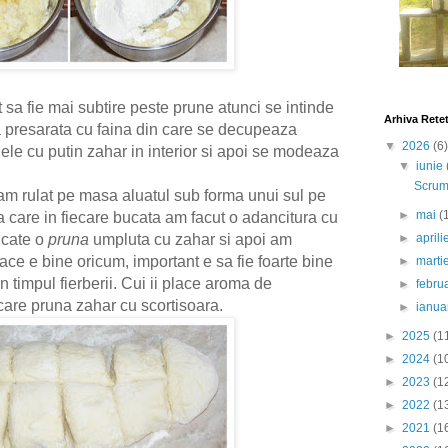
 sa fie mai subtire peste prune atunci se intinde
Arhiva Rete
 presarata cu faina din care se decupeaza
▼
2026
(6)
ele cu putin zahar in interior si apoi se modeaza
▼
iunie
Scrumb
 am rulat pe masa aluatul sub forma unui sul pe
►
mai
(
a care in fiecare bucata am facut o adancitura cu
►
april
 cate o
pruna
umpluta cu zahar si apoi am
face e bine oricum, important e sa fie foarte bine
►
marti
 timpul fierberii. Cui ii place aroma de
►
febru
care pruna zahar cu scortisoara.
►
ianua
►
2025
(1
►
2024
(1
►
2023
(1
►
2022
(1
►
2021
(1