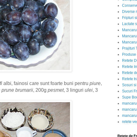
Conserve
Diverse r
Fripturi 
Lactate s
Mancarur
Mancarur
Mancarur
Prajituri 
Produse d
Retete D
Retete I
Retete d
Retete tr
fi
albi, fainosi care sunt foarte buni pentru
piure
,
Sosuri si
0
prune brumarii
, 200g
pesmet
, 3 linguri
ulei
, 3
Sucuri Fr
Supe Bor
mancarur
mancarur
mancarur
retete v
Retete de F