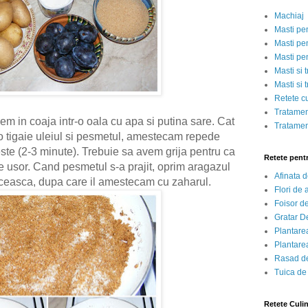
Machiaj
Masti pe
Masti pen
Masti pe
Masti si 
Masti si 
Retete c
Tratamen
rbem in coaja intr-o oala cu apa si putina sare. Cat
Tratamen
r-o tigaie uleiul si pesmetul, amestecam repede
te (2-3 minute). Trebuie sa avem grija pentru ca
Retete pent
e usor. Cand pesmetul s-a prajit, oprim aragazul
Afinata 
raceasca, dupa care il amestecam cu zaharul.
Flori de
Foisor d
Gratar D
Plantarea
Plantarea
Rasad de
Tuica de
Retete Culi