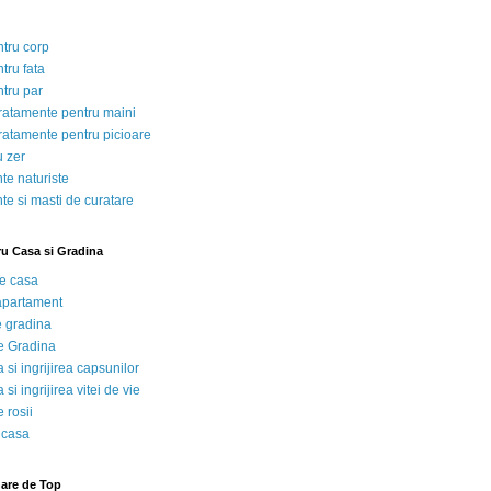
ntru corp
tru fata
ntru par
tratamente pentru maini
tratamente pentru picioare
u zer
te naturiste
te si masti de curatare
ru Casa si Gradina
de casa
 apartament
e gradina
e Gradina
 si ingrijirea capsunilor
 si ingrijirea vitei de vie
 rosii
 casa
nare de Top