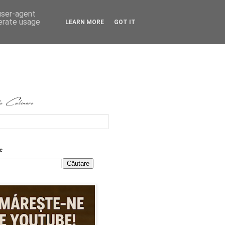
 user-agent
nerate usage
LEARN MORE
GOT IT
e