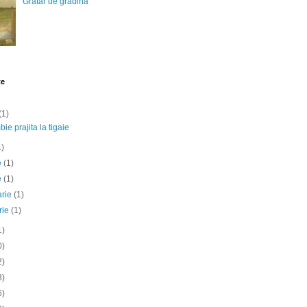
Gratar de gradina
te
(1)
ie prajita la tigaie
1)
ie
(1)
e
(1)
arie
(1)
rie
(1)
1)
0)
2)
3)
6)