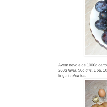
Avem nevoie de 1000g
carto
200g
faina
, 50g
gris
, 1
ou
, 1
linguri
zahar
tos.