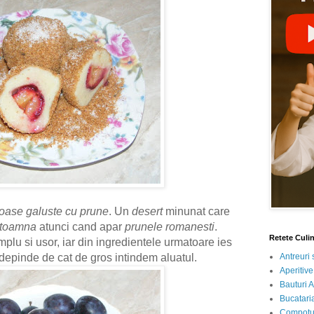
toase galuste cu prune
. Un
desert
minunat care
toamna
atunci cand apar
prunele romanesti
.
Retete Culi
mplu si usor, iar din ingredientele urmatoare ies
Antreuri 
 depinde de cat de gros intindem aluatul.
Aperitive
Bauturi A
Bucataria
Compotur