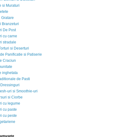
 si Muraturi
etete
si Gratare
i Branzeturi
i De Post
i cu carne
i stradale
Torturi si Deserturi
e Panificatie si Patiserie
e Craciun
munitate
e inghetata
aditionale de Pasti
 Dressinguri
esh-uri si Smoothie-uri
suri si Ciorbe
i cu legume
i cu paste
i cu peste
egetariene
rumusete