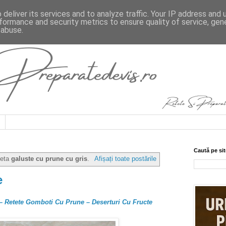
deliver its services and to analyze traffic. Your IP address and
formance and security metrics to ensure quality of service, ge
 abuse.
Caută pe sit
heta
galuste cu prune cu gris
.
Afișați toate postările
e
– Retete Gomboti Cu Prune – Deserturi Cu Fructe