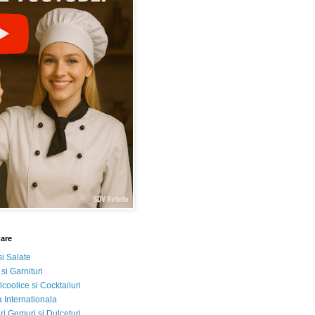
nare
si Salate
 si Garnituri
lcoolice si Cocktailuri
 Internationala
i Gemuri si Dulceturi