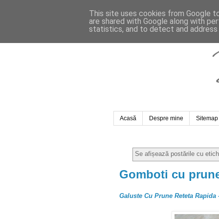
This site uses cookies from Google to 
are shared with Google along with per
statistics, and to detect and address
Acasă
Despre mine
Sitemap
Se afișează postările cu etic
Gomboti cu prun
Galuste Cu Prune Reteta Rapida 