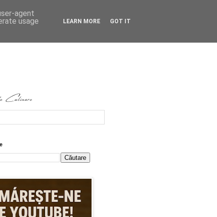
 user-agent
nerate usage
LEARN MORE
GOT IT
e