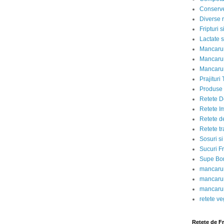
Conserve
Diverse r
Fripturi 
Lactate s
Mancarur
Mancarur
Mancarur
Prajituri 
Produse d
Retete D
Retete I
Retete d
Retete tr
Sosuri si
Sucuri Fr
Supe Bor
mancarur
mancarur
mancarur
retete v
Retete de F