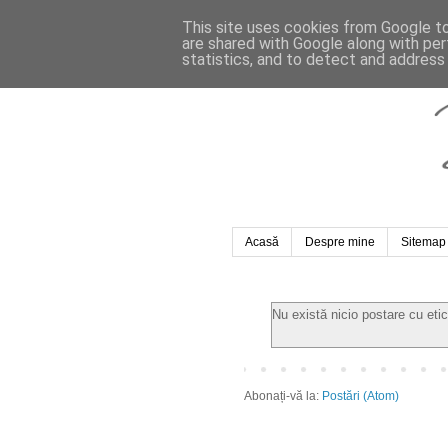
This site uses cookies from Google to 
are shared with Google along with per
statistics, and to detect and address
Acasă
Despre mine
Sitemap
Nu există nicio postare cu et
Abonați-vă la:
Postări (Atom)