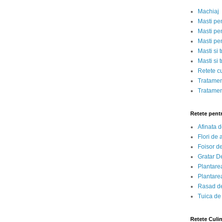
Machiaj
Masti pe
Masti pen
Masti pe
Masti si 
Masti si 
Retete c
Tratamen
Tratamen
Retete pent
Afinata 
Flori de
Foisor d
Gratar D
Plantarea
Plantarea
Rasad de
Tuica de
Retete Culi