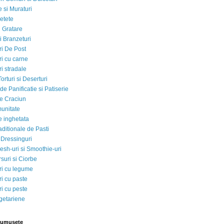
 si Muraturi
etete
si Gratare
i Branzeturi
i De Post
i cu carne
i stradale
Torturi si Deserturi
e Panificatie si Patiserie
e Craciun
munitate
e inghetata
aditionale de Pasti
 Dressinguri
esh-uri si Smoothie-uri
suri si Ciorbe
i cu legume
i cu paste
i cu peste
egetariene
rumusete