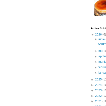
Arhiva Rete
▼
2026
(6)
▼
iunie
Scrumb
►
mai
(
►
april
►
marti
►
febru
►
ianua
►
2025
(1
►
2024
(1
►
2023
(1
►
2022
(1
►
2021
(1