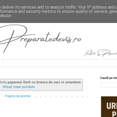
deliver its services and to analyze traffic. Your IP address and
formance and security metrics to ensure quality of service, ge
 abuse.
Caută pe sit
icheta
papanasi fierti cu branza de vaci si smantana
.
Afișați toate postările
Pagina de pornire