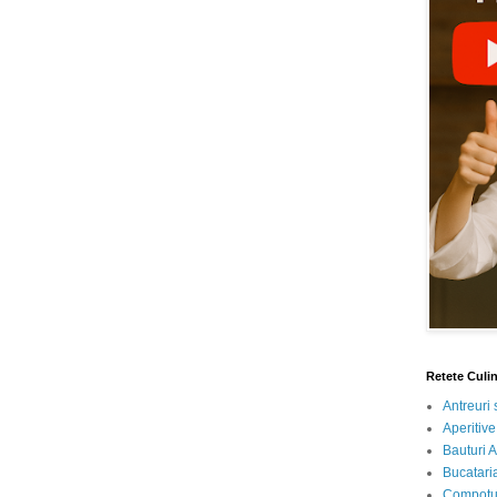
Retete Culi
Antreuri 
Aperitive
Bauturi A
Bucataria
Compotur