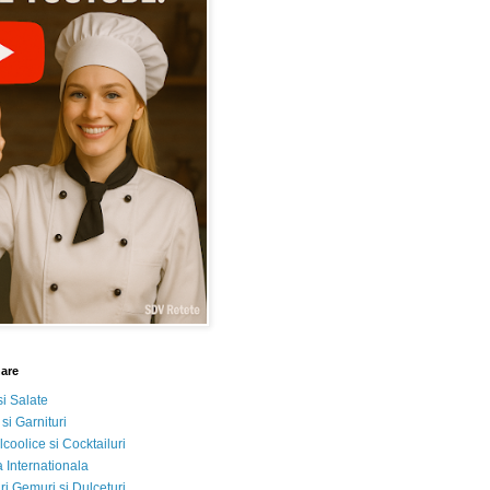
nare
si Salate
 si Garnituri
lcoolice si Cocktailuri
 Internationala
i Gemuri si Dulceturi