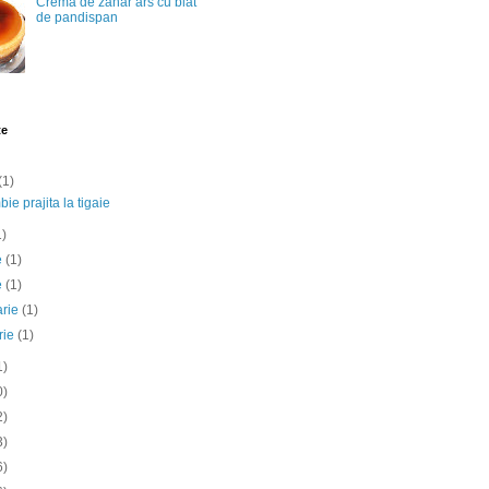
Crema de zahar ars cu blat
de pandispan
te
(1)
ie prajita la tigaie
1)
ie
(1)
e
(1)
arie
(1)
rie
(1)
1)
0)
2)
3)
6)