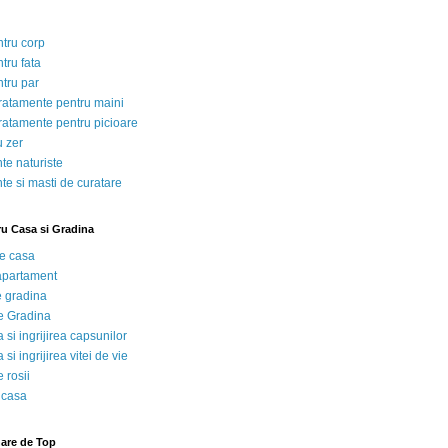
ntru corp
tru fata
ntru par
tratamente pentru maini
tratamente pentru picioare
u zer
te naturiste
te si masti de curatare
ru Casa si Gradina
de casa
 apartament
e gradina
e Gradina
 si ingrijirea capsunilor
 si ingrijirea vitei de vie
 rosii
 casa
nare de Top