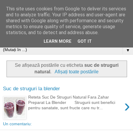
This site uses cookies from Google to deliver its services
and to analyze traffic. Your IP address and user-agent are
shared with Google along with performance and security
metrics to ensure quality of service, generate usage
statistics, and to detect and address abuse.
LEARN MORE
GOT IT
▼
Se afișează postările cu eticheta
suc de struguri
natural
.
Afișați toate postările
Suc de struguri la blender
Reteta Suc De Struguri Natural Fara Zahar
›
Preparat La Blender Strugurii sunt benefici
pentru sanatate, sunt fructe care nu tr...
Un comentariu: