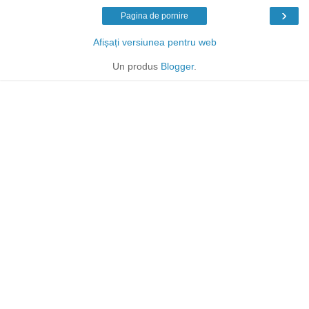
›
Pagina de pornire
Afișați versiunea pentru web
Un produs
Blogger
.