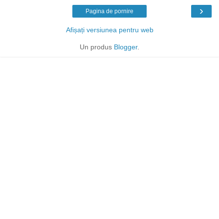
›
Pagina de pornire
Afișați versiunea pentru web
Un produs
Blogger
.