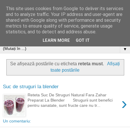
This site uses cookies from Google to deliver its services
and to analyze traffic. Your IP address and user-agent are
shared with Google along with performance and security
metrics to ensure quality of service, generate usage
statistics, and to detect and address abuse.
LEARN MORE
GOT IT
▼
Se afișează postările cu eticheta
reteta must
.
Afișați
toate postările
Suc de struguri la blender
Reteta Suc De Struguri Natural Fara Zahar
›
Preparat La Blender Strugurii sunt benefici
pentru sanatate, sunt fructe care nu tr...
Un comentariu: