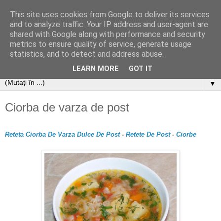
This site uses cookies from Google to deliver its services
and to analyze traffic. Your IP address and user-agent are
shared with Google along with performance and security
metrics to ensure quality of service, generate usage
statistics, and to detect and address abuse.
LEARN MORE
GOT IT
▼
Ciorba de varza de post
Reteta Ciorba De Varza Dulce De Post
-
Retete De Post
-
Ciorbe