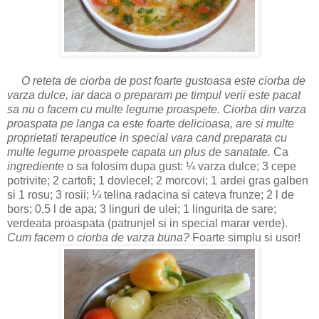
O reteta de ciorba de post foarte gustoasa este ciorba de
varza dulce, iar daca o preparam pe timpul verii este pacat
sa nu o facem cu multe legume proaspete. Ciorba din varza
proaspata pe langa ca este foarte delicioasa, are si multe
proprietati terapeutice in special vara cand preparata cu
multe legume proaspete capata un plus de sanatate.
Ca
ingrediente
o sa folosim dupa gust: ¼ varza dulce; 3 cepe
potrivite; 2 cartofi; 1 dovlecel; 2 morcovi; 1 ardei gras galben
si 1 rosu; 3 rosii; ¼ telina radacina si cateva frunze; 2 l de
bors; 0,5 l de apa; 3 linguri de ulei; 1 lingurita de sare;
verdeata proaspata (patrunjel si in special marar verde).
Cum facem o ciorba de varza buna?
Foarte simplu si usor!