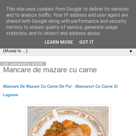
This site uses cookies from Google to deliver its services
and to analyze traffic. Your IP address and user-agent are
shared with Google along with performance and security
metrics to ensure quality of service, generate usage
statistics, and to detect and address abuse.
LEARN MORE
GOT IT
▼
14 ianuarie 2016
Mancare de mazare cu carne
Mancare De Mazare Cu Carne De Pui - Mancaruri Cu Carne Si
Legume