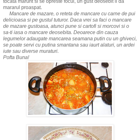
tocata marunt si se opreste focul, un gust deosebit il da
mararul proaspat.
Mancare de mazare, o reteta de mancare cu carne de pui
delicioasa si pe gustul tuturor. Daca vrei sa faci o mancare
de mazare gustoasa, atunci pune si cartofi si morcovi si o
sa-ti iasa o mancare deosebita. Deoarece din cauza
legumelor adaugate mancarea seamana putin cu un ghiveci,
se poate servi cu putina smantana sau iaurt alaturi, un ardei
iute sau diverse muraturi.
Pofta Buna!