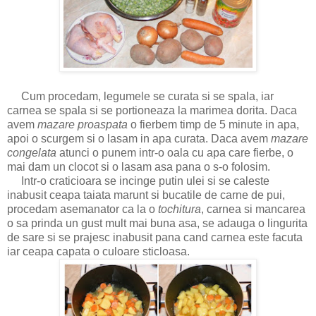
Cum procedam, legumele se curata si se spala, iar
carnea se spala si se portioneaza la marimea dorita. Daca
avem
mazare proaspata
o fierbem timp de 5 minute in apa,
apoi o scurgem si o lasam in apa curata. Daca avem
mazare
congelata
atunci o punem intr-o oala cu apa care fierbe, o
mai dam un clocot si o lasam asa pana o s-o folosim.
Intr-o craticioara se incinge putin ulei si se caleste
inabusit ceapa taiata marunt si bucatile de carne de pui,
procedam asemanator ca la o
tochitura
, carnea si mancarea
o sa prinda un gust mult mai buna asa, se adauga o lingurita
de sare si se prajesc inabusit pana cand carnea este facuta
iar ceapa capata o culoare sticloasa.