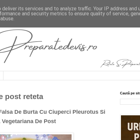
deliver its services and to analyze traffic. Your IP address and
formance and security metrics to ensure quality of service, ge
 abuse.
Caută pe sit
e post reteta
Falsa De Burta Cu Ciuperci Pleurotus Si
 Vegetariana De Post