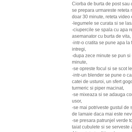
Ciorba de burta de post sau
se prepara urmareste reteta 
doar 30 minute, reteta video
-legumele se curata si se lasa
-ciupercile se spala cu apa re
asemanator cu burta de vita,
-intr-o cratita se pune apa la
intregi,
-dupa zece minute se pun si c
minute,
-se opreste focul si se scot 
-intr-un blender se pune o ca
catei de usturoi, un sfert gogo
turmeric si piper macinat,
-se mixeaza si se adauga con
usor,
-se mai potriveste gustul de
de lamaie daca mai este nev
-se presara patrunjel verde 
taiat cubulete si se serveste 