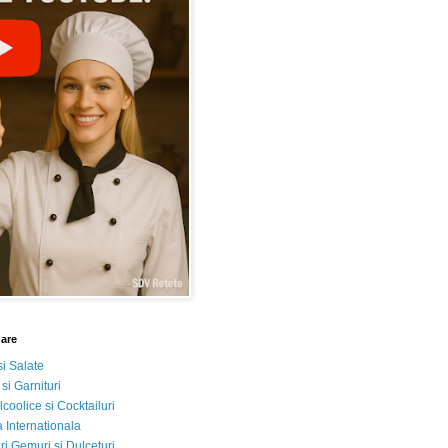
nare
si Salate
 si Garnituri
lcoolice si Cocktailuri
 Internationala
i Gemuri si Dulceturi