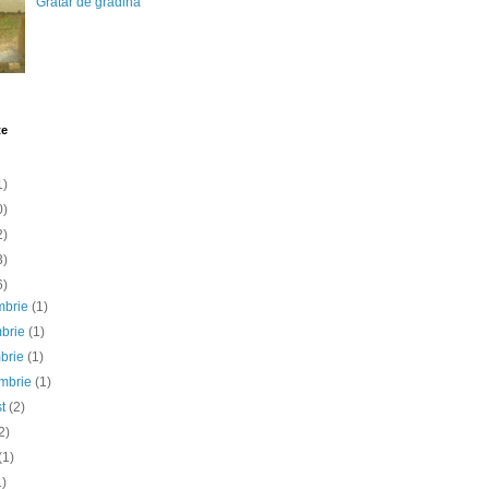
Gratar de gradina
te
1)
0)
2)
3)
6)
mbrie
(1)
mbrie
(1)
mbrie
(1)
embrie
(1)
st
(2)
2)
(1)
1)