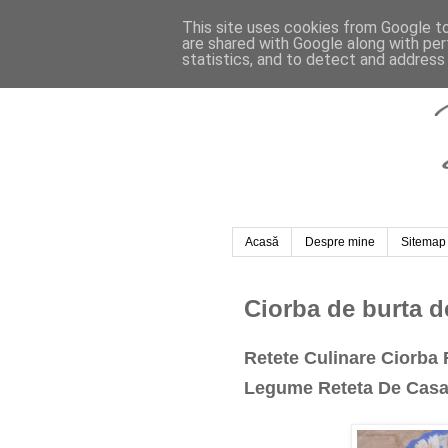
This site uses cookies from Google to 
are shared with Google along with per
statistics, and to detect and address
Acasă
Despre mine
Sitemap
Ciorba de burta d
Retete Culinare Ciorba 
Legume Reteta De Casa