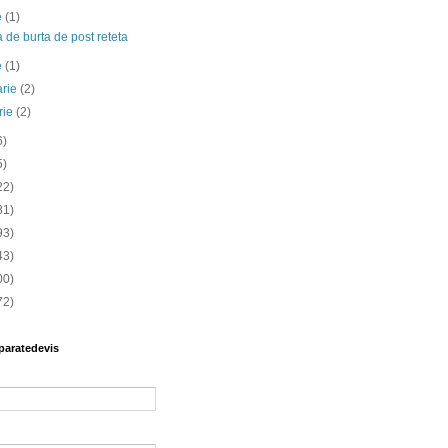
ie
(1)
 de burta de post reteta
e
(1)
arie
(2)
rie
(2)
6)
5)
22)
81)
93)
43)
00)
72)
paratedevis