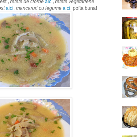
esti,
retete de ciorbe
aici
,
retete vegetariene
ost
aici
,
mancaruri cu legume
aici
, pofta buna!