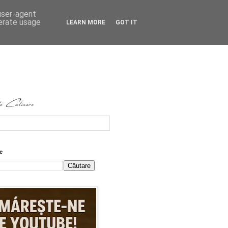
 user-agent
nerate usage
LEARN MORE
GOT IT
e