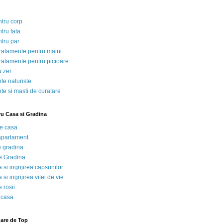
ntru corp
tru fata
ntru par
tratamente pentru maini
tratamente pentru picioare
u zer
te naturiste
te si masti de curatare
ru Casa si Gradina
de casa
 apartament
e gradina
e Gradina
 si ingrijirea capsunilor
 si ingrijirea vitei de vie
 rosii
 casa
nare de Top