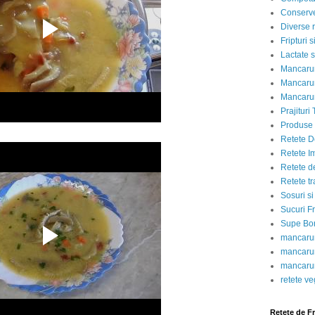
Conserve
Diverse r
Fripturi 
Lactate s
Mancarur
Mancarur
Mancarur
Prajituri 
Produse d
Retete D
Retete I
Retete d
Retete tr
Sosuri si
Sucuri Fr
Supe Bor
mancarur
mancarur
mancarur
retete v
Retete de F