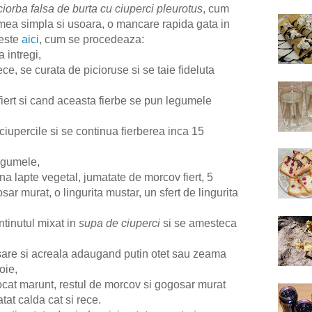
ciorba falsa de burta cu ciuperci pleurotus
, cum
mea simpla si usoara, o mancare rapida gata in
 este
aici
, cum se procedeaza:
 intregi,
ce, se curata de picioruse si se taie fideluta
 fiert si cand aceasta fierbe se pun legumele
iupercile si se continua fierberea inca 15
legumele,
na lapte vegetal, jumatate de morcov fiert, 5
sar murat, o lingurita mustar, un sfert de lingurita
tinutul mixat in
supa de ciuperci
si se amesteca
 sare si acreala adaugand putin otet sau zeama
oie,
tocat marunt, restul de morcov si gogosar murat
atat calda cat si rece.