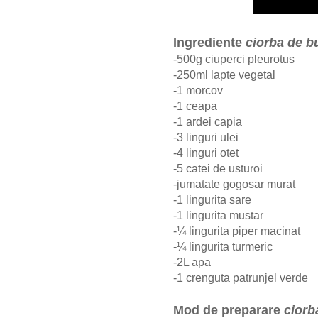
Ingrediente
ciorba de b
-500g ciuperci pleurotus
-250ml lapte vegetal
-1 morcov
-1 ceapa
-1 ardei capia
-3 linguri ulei
-4 linguri otet
-5 catei de usturoi
-jumatate gogosar murat
-1 lingurita sare
-1 lingurita mustar
-¼ lingurita piper macinat
-¼
lingurita turmeric
-2L apa
-1 crenguta patrunjel verde
Mod de preparare
ciorb