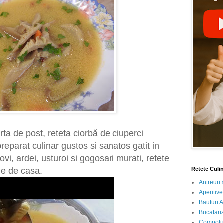
ta de post, reteta ciorbă de ciuperci
eparat culinar gustos si sanatos gatit in
vi, ardei, usturoi si gogosari murati, retete
ne de casa.
Retete Culi
Antreuri 
Aperitive
Bauturi A
Bucataria
Compotur