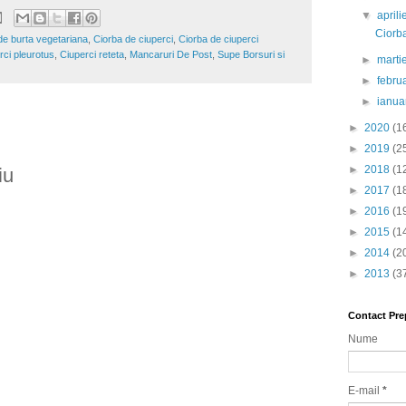
▼
april
Ciorba
de burta vegetariana
,
Ciorba de ciuperci
,
Ciorba de ciuperci
rci pleurotus
,
Ciuperci reteta
,
Mancaruri De Post
,
Supe Borsuri si
►
marti
►
febru
►
ianua
►
2020
(1
►
2019
(2
►
2018
(1
iu
►
2017
(1
►
2016
(1
►
2015
(1
►
2014
(2
►
2013
(3
Contact Pre
Nume
E-mail
*