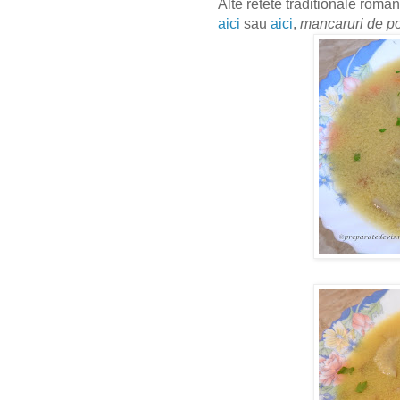
Alte retete traditionale roman
aici
sau
aici
,
mancaruri de p