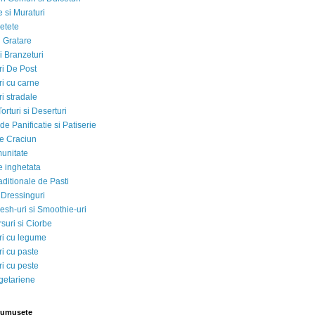
 si Muraturi
etete
si Gratare
i Branzeturi
i De Post
i cu carne
i stradale
Torturi si Deserturi
e Panificatie si Patiserie
e Craciun
munitate
e inghetata
aditionale de Pasti
 Dressinguri
esh-uri si Smoothie-uri
suri si Ciorbe
i cu legume
i cu paste
i cu peste
egetariene
rumusete