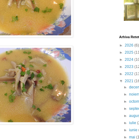
Arhiva Rete
►
2026
(6)
►
2025
(1
►
2024
(1
►
2023
(1
►
2022
(1
▼
2021
(1
►
dece
►
noie
►
octo
►
sept
►
augu
►
iulie
(
►
iunie
►
mai
(