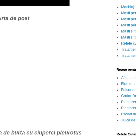
Machiaj
Masti pe
urta de post
Masti pen
Masti pe
Masti si 
Masti si 
Retete c
Tratamen
Tratamen
Retete pent
Afinata 
Flori de
Foisor d
Gratar D
Plantarea
Plantarea
Rasad de
Tuica de
a de burta cu ciuperci pleurotus
Retete Culi