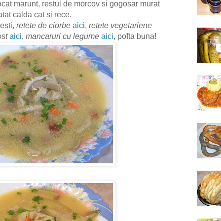
tocat marunt, restul de morcov si gogosar murat
atat calda cat si rece.
esti,
retete de ciorbe
aici
,
retete vegetariene
ost
aici
,
mancaruri cu legume
aici
, pofta buna!