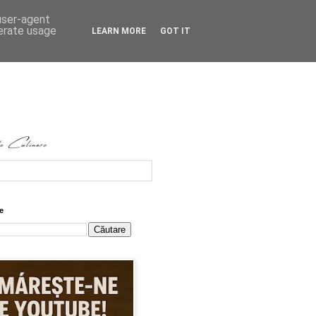
 user-agent
nerate usage
LEARN MORE
GOT IT
e