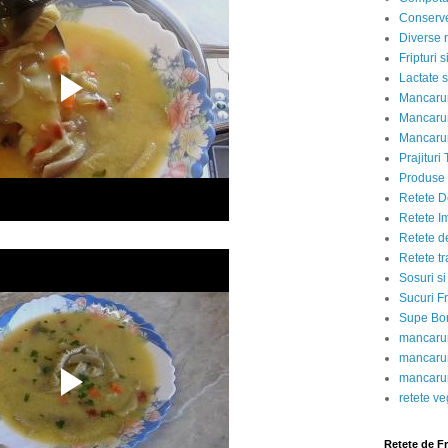
Conserve
Diverse r
Fripturi 
Lactate s
Mancarur
Mancarur
Mancarur
Prajituri 
Produse d
Retete D
Retete I
Retete d
Retete tr
Sosuri si
Sucuri Fr
Supe Bor
mancarur
mancarur
mancarur
retete v
Retete de F