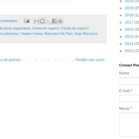
►
2020
(1
►
2019
(2
►
2018
(1
 comentariu:
►
2017
(1
de burta vegetariana
,
Ciorba de ciuperci
,
Ciorba de ciuperci
►
2016
(1
rci pleurotus
,
Ciuperci reteta
,
Mancaruri De Post
,
Supe Borsuri si
►
2015
(1
►
2014
(2
►
2013
(3
a de pornire
Postări mai vechi
Contact Pre
Nume
E-mail
*
Mesaj
*