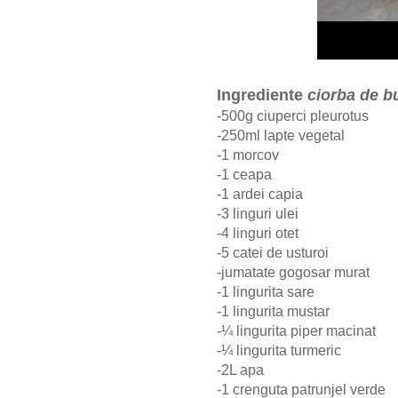
Ingrediente
ciorba de b
-500g ciuperci pleurotus
-250ml lapte vegetal
-1 morcov
-1 ceapa
-1 ardei capia
-3 linguri ulei
-4 linguri otet
-5 catei de usturoi
-jumatate gogosar murat
-1 lingurita sare
-1 lingurita mustar
-¼ lingurita piper macinat
-¼
lingurita turmeric
-2L apa
-1 crenguta patrunjel verde