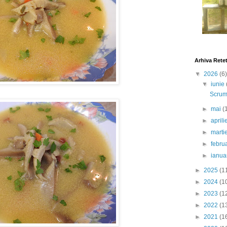
Arhiva Rete
▼
2026
(6)
▼
iunie
Scrumb
►
mai
(
►
april
►
marti
►
febru
►
ianua
►
2025
(1
►
2024
(1
►
2023
(1
►
2022
(1
►
2021
(1