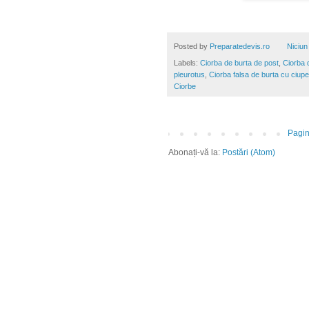
Posted by
Preparatedevis.ro
Niciun
Labels:
Ciorba de burta de post
,
Ciorba 
pleurotus
,
Ciorba falsa de burta cu ciupe
Ciorbe
Pagin
Abonați-vă la:
Postări (Atom)