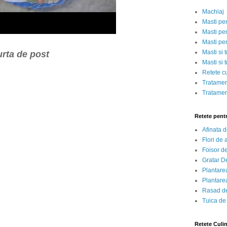
Machiaj
Masti pe
Masti pen
Masti pe
Masti si 
urta de post
Masti si 
Retete c
Tratamen
Tratamen
Retete pent
Afinata 
Flori de
Foisor d
Gratar D
Plantarea
Plantarea
Rasad de
Tuica de
Retete Culi