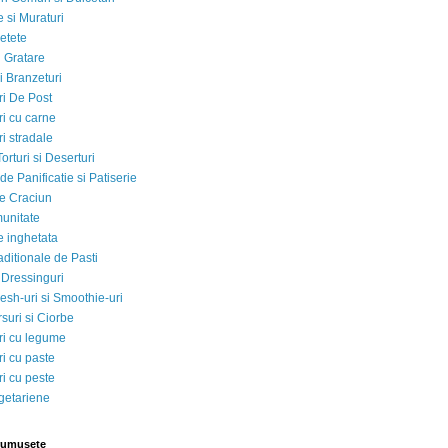
 si Muraturi
etete
si Gratare
i Branzeturi
i De Post
i cu carne
i stradale
Torturi si Deserturi
e Panificatie si Patiserie
e Craciun
munitate
e inghetata
aditionale de Pasti
 Dressinguri
esh-uri si Smoothie-uri
suri si Ciorbe
i cu legume
i cu paste
i cu peste
egetariene
rumusete