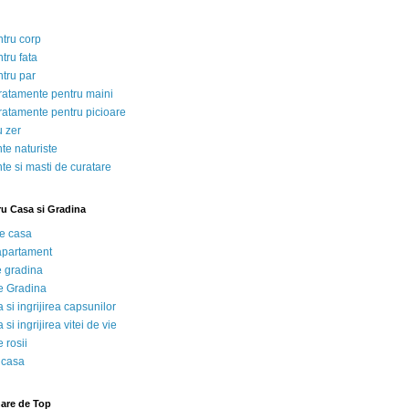
ntru corp
tru fata
ntru par
tratamente pentru maini
tratamente pentru picioare
u zer
te naturiste
te si masti de curatare
ru Casa si Gradina
de casa
 apartament
e gradina
e Gradina
 si ingrijirea capsunilor
 si ingrijirea vitei de vie
 rosii
 casa
nare de Top