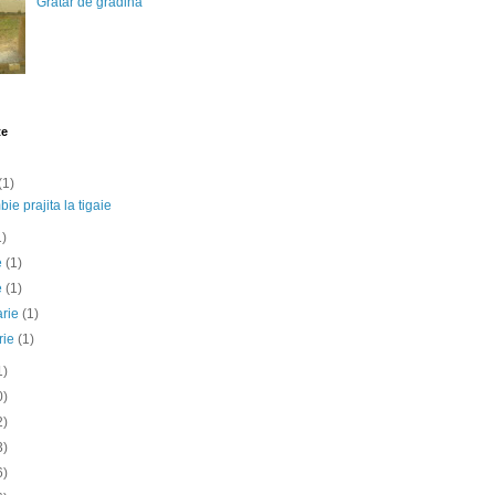
Gratar de gradina
te
(1)
ie prajita la tigaie
1)
ie
(1)
e
(1)
arie
(1)
rie
(1)
1)
0)
2)
3)
6)