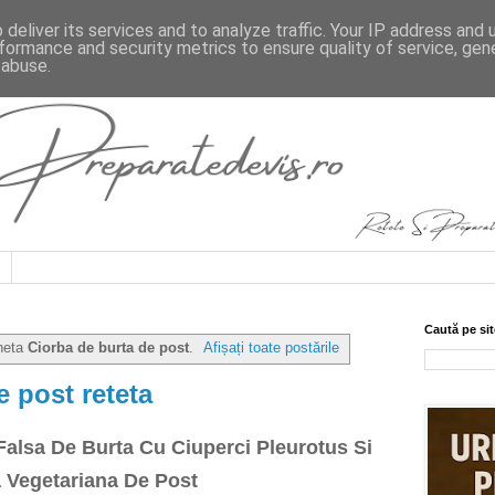
deliver its services and to analyze traffic. Your IP address and
formance and security metrics to ensure quality of service, ge
 abuse.
Caută pe sit
cheta
Ciorba de burta de post
.
Afișați toate postările
e post reteta
Falsa De Burta Cu Ciuperci Pleurotus Si
 Vegetariana De Post