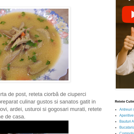
ta de post, reteta ciorbă de ciuperci
eparat culinar gustos si sanatos gatit in
Retete Culi
vi, ardei, usturoi si gogosari murati, retete
Antreuri 
Aperitive
ne de casa.
Bauturi A
Bucataria
Compotur