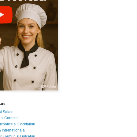
nare
si Salate
 si Garnituri
lcoolice si Cocktailuri
 Internationala
i Gemuri si Dulceturi