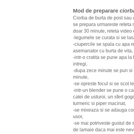
Mod de preparare
ciorb
Ciorba de burta de post sau
se prepara urmareste reteta 
doar 30 minute, reteta video
-legumele se curata si se lasa
-ciupercile se spala cu apa re
asemanator cu burta de vita,
-intr-o cratita se pune apa la
intregi,
-dupa zece minute se pun si c
minute,
-se opreste focul si se scot 
-intr-un blender se pune o ca
catei de usturoi, un sfert gogo
turmeric si piper macinat,
-se mixeaza si se adauga con
usor,
-se mai potriveste gustul de
de lamaie daca mai este nev