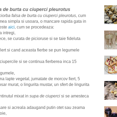
a de burta cu ciuperci pleurotus
ciorba falsa de burta cu ciuperci pleurotus
, cum
mea simpla si usoara, o mancare rapida gata in
 este
aici
, cum se procedeaza:
 intregi,
ce, se curata de picioruse si se taie fideluta
 fiert si cand aceasta fierbe se pun legumele
iupercile si se continua fierberea inca 15
legumele,
na lapte vegetal, jumatate de morcov fiert, 5
sar murat, o lingurita mustar, un sfert de lingurita
tinutul mixat in
supa de ciuperci
si se amesteca
 sare si acreala adaugand putin otet sau zeama
oie,