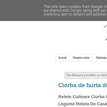
This site uses cookies from Google to 
are shared with Google along with per
statistics, and to detect and address
Acasă
Despre mine
Sitemap
Se afișează postările cu eti
Ciorba de burta d
Retete Culinare Ciorba 
Legume Reteta De Casa