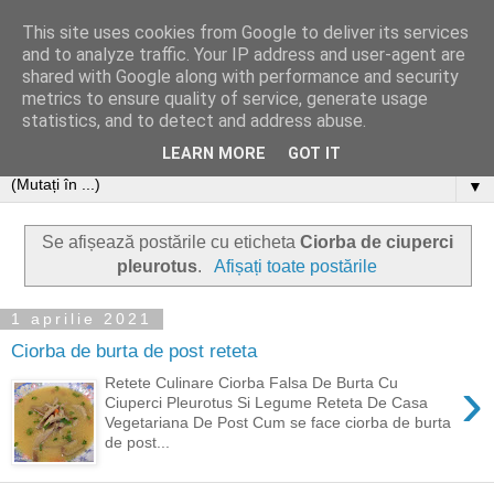
This site uses cookies from Google to deliver its services
and to analyze traffic. Your IP address and user-agent are
shared with Google along with performance and security
metrics to ensure quality of service, generate usage
statistics, and to detect and address abuse.
LEARN MORE
GOT IT
▼
Se afișează postările cu eticheta
Ciorba de ciuperci
pleurotus
.
Afișați toate postările
1 aprilie 2021
Ciorba de burta de post reteta
›
Retete Culinare Ciorba Falsa De Burta Cu
Ciuperci Pleurotus Si Legume Reteta De Casa
Vegetariana De Post Cum se face ciorba de burta
de post...