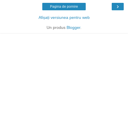
›
Pagina de pornire
Afișați versiunea pentru web
Un produs
Blogger
.