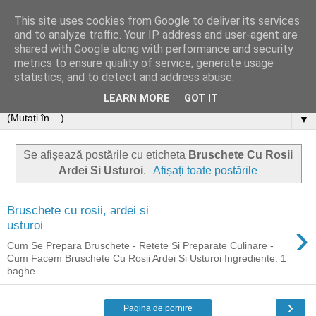
This site uses cookies from Google to deliver its services
and to analyze traffic. Your IP address and user-agent are
shared with Google along with performance and security
metrics to ensure quality of service, generate usage
statistics, and to detect and address abuse.
LEARN MORE
GOT IT
▼
Se afișează postările cu eticheta
Bruschete Cu Rosii
Ardei Si Usturoi
.
Afișați toate postările
Bruschete cu rosii, ardei si
›
usturoi
Cum Se Prepara Bruschete - Retete Si Preparate Culinare -
Cum Facem Bruschete Cu Rosii Ardei Si Usturoi Ingrediente: 1
baghe...
›
Pagina de pornire