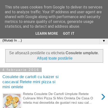
This site uses cookies from Google to deliver its services
and to analyze traffic. Your IP address and user-agent are
shared with Google along with performance and security
metrics to ensure quality of service, generate usage
statistics, and to detect and address abuse.
LEARN MORE
GOT IT
▼
Se afișează postările cu eticheta
Cosulete umplute
.
Afișați toate postările
4 februarie 2016
Cosulete de cartofi cu kaizer si
cascaval Retete mini pizza si
mini omlete
›
Reteta Cosulete De Cartofi Umplute Retete
Culinare Mini Pizza Si Mini Omleta De Casa O
reteta mai deosebita de gustari reci sau cal...