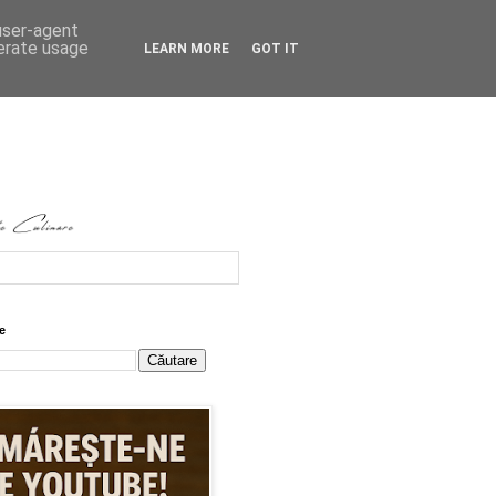
 user-agent
nerate usage
LEARN MORE
GOT IT
e