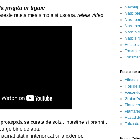
 prajita in tigaie
Machiaj
Masti pe
reste reteta mea simpla si usoara, 
reteta video
Masti pen
Masti pe
Masti si 
Masti si 
Retete c
Tratamen
Tratamen
Retete pent
Afinata 
Flori de
Foisor d
Gratar D
Plantarea
Plantarea
Rasad de
 proaspata se curata de solzi, intestine si branhii,
Tuica de
scurge bine de apa,
cinat atat in interior cat si la exterior,
Retete Culi