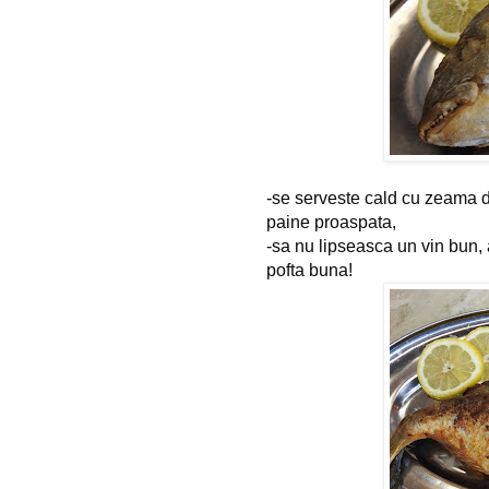
-se serveste cald cu zeama d
paine proaspata,
-sa nu lipseasca un vin bun, 
pofta buna!