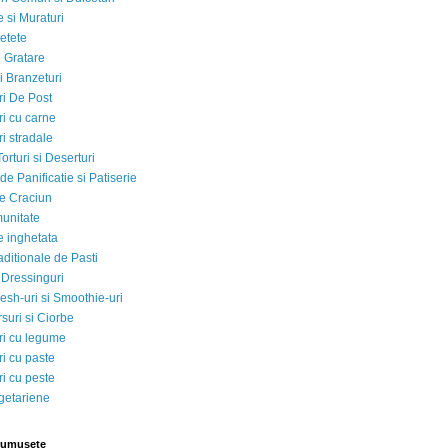
 si Muraturi
etete
si Gratare
i Branzeturi
i De Post
i cu carne
i stradale
Torturi si Deserturi
e Panificatie si Patiserie
e Craciun
munitate
e inghetata
aditionale de Pasti
 Dressinguri
esh-uri si Smoothie-uri
suri si Ciorbe
i cu legume
i cu paste
i cu peste
egetariene
rumusete