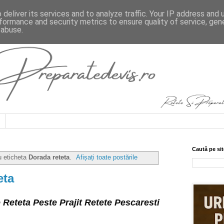
deliver its services and to analyze traffic. Your IP address and
formance and security metrics to ensure quality of service, ge
 abuse.
Caută pe sit
u eticheta
Dorada reteta
.
Afișați toate postările
eta
 Reteta Peste Prajit Retete Pescaresti 