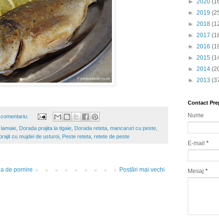
►
2020
(1
►
2019
(2
►
2018
(1
►
2017
(1
►
2016
(1
►
2015
(1
►
2014
(2
►
2013
(3
Contact Pre
Nume
 comentariu:
 lamaie
,
Dorada prajita la tigaie
,
Dorada reteta
,
mancaruri cu peste
,
rajit cu mujdei de usturoi
,
Peste reteta
,
retete de peste
E-mail
*
a de pornire
Postări mai vechi
Mesaj
*