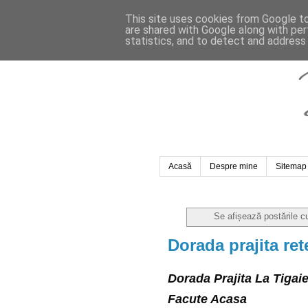
This site uses cookies from Google to 
are shared with Google along with per
statistics, and to detect and address
Acasă
Despre mine
Sitemap
Se afișează postările c
Dorada prajita ret
Dorada Prajita La Tigaie
Facute Acasa