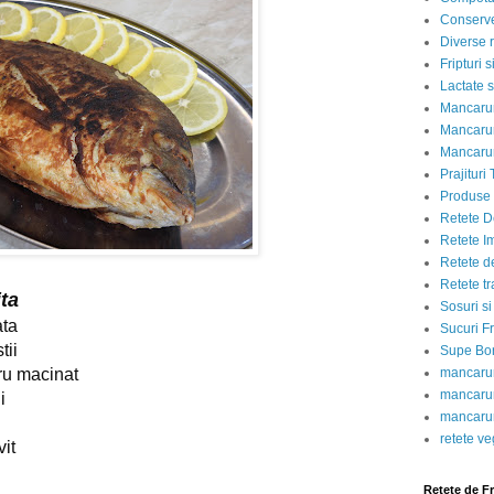
Conserve
Diverse r
Fripturi 
Lactate s
Mancarur
Mancarur
Mancarur
Prajituri 
Produse d
Retete D
Retete I
Retete d
Retete tr
ta
Sosuri si
ata
Sucuri Fr
tii
Supe Bor
mancarur
gru macinat
mancarur
i
mancarur
retete v
vit
Retete de F