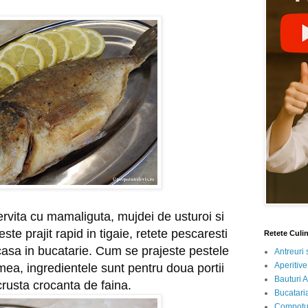
servita cu mamaliguta, mujdei de usturoi si 
ste prajit rapid in tigaie, retete pescaresti 
Retete Culi
casa in bucatarie. Cum se prajeste pestele 
Antreuri 
Aperitive
ea, ingredientele sunt pentru doua portii 
Bauturi A
crusta crocanta de faina.
Bucataria
Compotur