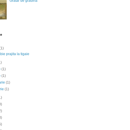
Gratar de gradina
te
(1)
ie prajita la tigaie
1)
ie
(1)
e
(1)
arie
(1)
rie
(1)
1)
0)
2)
3)
6)