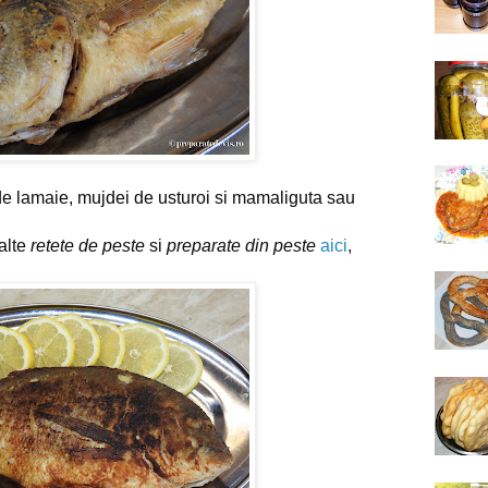
e lamaie, mujdei de usturoi si mamaliguta sau 
a
lte 
retete de peste
 si 
preparate din peste
aici
, 