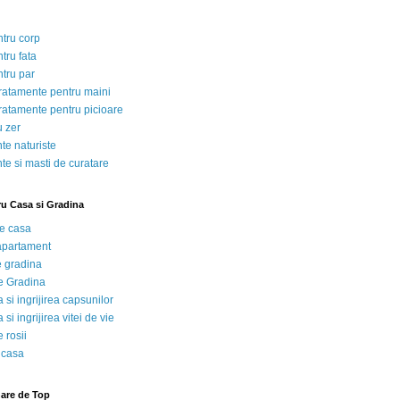
ntru corp
tru fata
ntru par
tratamente pentru maini
tratamente pentru picioare
u zer
te naturiste
te si masti de curatare
ru Casa si Gradina
de casa
 apartament
e gradina
e Gradina
 si ingrijirea capsunilor
 si ingrijirea vitei de vie
 rosii
 casa
nare de Top