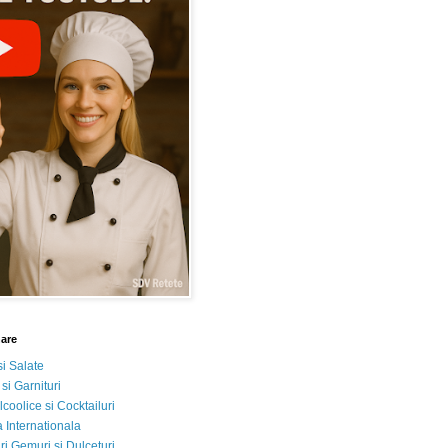
nare
si Salate
 si Garnituri
lcoolice si Cocktailuri
 Internationala
i Gemuri si Dulceturi