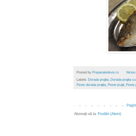
Posted by
Preparatedevis.ro
Niciun
Labels:
Dorada prajita
,
Dorada prajita cu
Peste dorada prajita
,
Peste prajit
,
Peste p
Pagin
Abonați-vă la:
Postări (Atom)