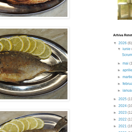
Arhiva Rete
▼
2026
(6)
▼
iunie
Scrumb
►
mai
(
►
april
►
marti
►
febru
►
ianua
►
2025
(1
►
2024
(1
►
2023
(1
►
2022
(1
►
2021
(1