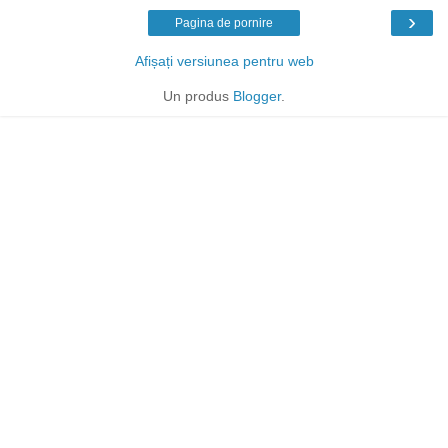
›
Pagina de pornire
Afișați versiunea pentru web
Un produs
Blogger
.