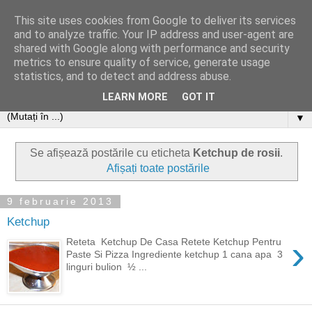
This site uses cookies from Google to deliver its services
and to analyze traffic. Your IP address and user-agent are
shared with Google along with performance and security
metrics to ensure quality of service, generate usage
statistics, and to detect and address abuse.
LEARN MORE
GOT IT
▼
Se afișează postările cu eticheta
Ketchup de rosii
.
Afișați toate postările
9 februarie 2013
Ketchup
›
Reteta Ketchup De Casa Retete Ketchup Pentru
Paste Si Pizza Ingrediente ketchup 1 cana apa 3
linguri bulion ½ ...